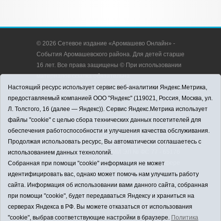
© 2026 Сетевое издание «Аромашево Онлайн» -
События Аромашевского района. Для детей старше
16 лет. Все права защищены © При использовании
материалов ссылка обязательна.
Адрес редакции: 627350, Россия, Тюменская
Настоящий ресурс использует сервис веб-аналитики Яндекс.Метрика,
область, Аромашевский район, с. Аромашево, ул.
предоставляемый компанией ООО "Яндекс" (119021, Россия, Москва, ул.
Кирова, д. 13.
Л. Толстого, 16 (далее — Яндекс)). Сервис Яндекс.Метрика использует
Адрес электронной почты редакции:
файлы "cookie" с целью сбора технических данных посетителей для
strudu72@obl72.ru
обеспечения работоспособности и улучшения качества обслуживания.
Телефон редакции: 8 (34545) 2-30-58
Продолжая использовать ресурс, Вы автоматически соглашаетесь с
Регистрационный номер СМИ ЭЛ № ФС 77 - 65176
использованием данных технологий.
выдано Федеральной службой по надзору в сфере
Собранная при помощи "cookie" информация не может
связи, информационных технологий и массовых
идентифицировать вас, однако может помочь нам улучшить работу
коммуникаций (Роскомнадзор) 28.03.2016 г.
сайта. Информация об использовании вами данного сайта, собранная
Учредитель: АНО «Информационно-издательский
при помощи "cookie", будет передаваться Яндексу и храниться на
центр «Слава труду».
серверах Яндекса в РФ. Вы можете отказаться от использования
Главный редактор: А.Н. Барабанщиков
"cookie", выбрав соответствующие настройки в браузере.
Политика