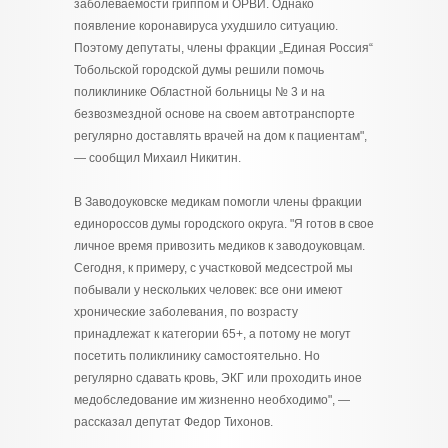
заболеваемости гриппом и ОРВИ. Однако
появление коронавируса ухудшило ситуацию.
Поэтому депутаты, члены фракции „Единая Россия“
Тобольской городской думы решили помочь
поликлинике Областной больницы № 3 и на
безвозмездной основе на своем автотранспорте
регулярно доставлять врачей на дом к пациентам",
— сообщил Михаил Никитин.
В Заводоуковске медикам помогли члены фракции
единороссов думы городского округа. "Я готов в свое
личное время привозить медиков к заводоуковцам.
Сегодня, к примеру, с участковой медсестрой мы
побывали у нескольких человек: все они имеют
хронические заболевания, по возрасту
принадлежат к категории 65+, а потому не могут
посетить поликлинику самостоятельно. Но
регулярно сдавать кровь, ЭКГ или проходить иное
медобследование им жизненно необходимо", —
рассказал депутат Федор Тихонов.