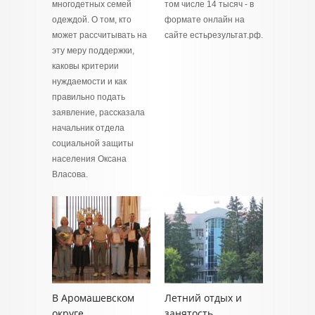
многодетных семей
том числе 14 тысяч - в
одеждой. О том, кто
формате онлайн на
может рассчитывать на
сайте естьрезультат.рф.
эту меру поддержки,
каковы критерии
нуждаемости и как
правильно подать
заявление, рассказала
начальник отдела
социальной защиты
населения Оксана
Власова.
В Аромашевском
Летний отдых и
округе
занятость