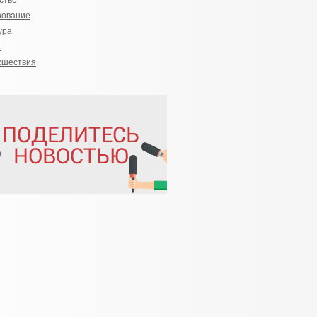
ство
зование
ура
т
сшествия