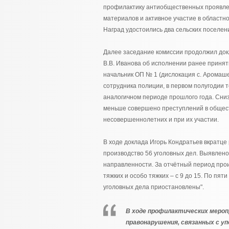
профилактику антиобщественных проявлен
материалов и активное участие в областн
Наград удостоились два сельских поселен
Далее заседание комиссии продолжил док
В.В. Иванова об исполнении ранее принят
начальник ОП № 1 (дислокация с. Аромаше
сотрудника полиции, в первом полугодии т
аналогичном периоде прошлого года. Сни
меньше совершено преступлений в общест
несовершеннолетних и при их участии.
В ходе доклада Игорь Кондратьев вкратце
производство 56 уголовных дел. Выявлено
направленности. За отчётный период про
тяжких и особо тяжких – с 9 до 15. По пя
уголовных дела приостановлены".
В ходе профилактических меро
правонарушения, связанных с 