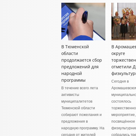
В Тюменской
В Аромаше
области
округе
продолжается сбор
торжестве
предложений для
отметили Д
народной
физкультур
программы
Сегодня в
В течение всего лета
Аромашевско
активисты
муниципально
муниципалитетов
состоялось
Тюменской области
торжественн
собирают пожелания и
мероприятие,
предложения в
посвящённое
народную программу. На
физкультурник
сегодня от жителей
собрались тр