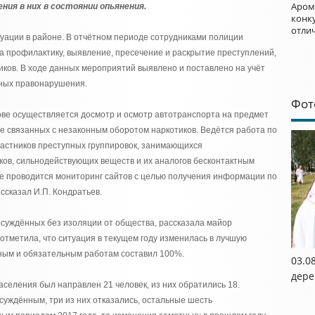
Аром
ения в них в состоянии опьянения.
конку
отли
уации в районе. В отчётном периоде сотрудниками полиции
 профилактику, выявление, пресечение и раскрытие преступлений,
ков. В ходе данных мероприятий выявлено и поставлено на учёт
вных правонарушения.
Фот
ве осуществляется досмотр и осмотр автотранспорта на предмет
ле связанных с незаконным оборотом наркотиков. Ведётся работа по
астников преступных группировок, занимающихся
ков, сильнодействующих веществ и их аналогов бесконтактным
же проводится мониторинг сайтов с целью получения информации по
ссказал И.П. Кондратьев.
осуждённых без изоляции от общества, рассказала майор
 отметила, что ситуация в текущем году изменилась в лучшую
ьным и обязательным работам составил 100%.
03.0
дере
аселения был направлен 21 человек, из них обратились 18.
уждённым, три из них отказались, остальные шесть