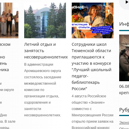
Инф
вском
Летний отдых и
Сотрудники школ
занятость
Тюменской области
нно
несовершеннолетних
приглашаются к
ень
участию в конкурсе
В администрации
ника
"Лучший школьный
Аромашевского округа
педагог-
состоялось заседание
библиотекарь
м
межведомственной
06.0
России"
м округе
комиссии по
креп
организации отдыха,
4 августа Российское
ое
оздоровления и
общество «Знание»
Руб
занятости
совместно с
 Дню
несовершеннолетних.
Минпросвещения России
а. В зале
открыло прием заявок на
Экон
енеры,
Всероссийский конкурс