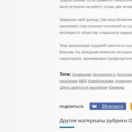
трудоустроены. Если сравнить с аналогич
было устроено на работу только два челов
Завершая свой доклад, Светлана Волкогон
населения, глав сельских поселений за со
изоляции от общества, и выразила надеж
Тему организации трудовой занятости ос
Власова. На заседании комиссии заслушал
территориях, принимаемых профилактиче
Теги:
Аромашево
безопасность
безопас
населения
МВД
Новоберезовка
правонар
Центр занятости населения
Юрминка
ВКонтакте
ПОДЕЛИТЬСЯ:
Другие материалы рубрики 