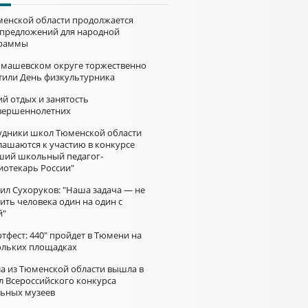
менской области продолжается
 предложений для народной
раммы
омашевском округе торжественно
тили День физкультурника
й отдых и занятость
вершеннолетних
удники школ Тюменской области
лашаются к участию в конкурсе
ший школьный педагог-
иотекарь России"
ил Сухоруков: "Наша задача — не
ить человека один на один с
й"
тфест: 440" пройдет в Тюмени на
ольких площадках
а из Тюменской области вышла в
л Всероссийского конкурса
ьных музеев