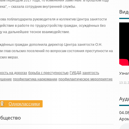
ным периодом 2017 года, то изменения заметные: в прошлом году
ека", – сказала сотрудник внутренней службы.
Вид
ова поблагодарила руководителя и коллектив Центра занятости
действие в работе по трудоустройству граждан, осуждённых без
ду на дальнейшее тесное взаимодействие.
уждённых граждан дополнила директор Центра занятости О.Н.
и глав сельских поселений по вопросам состояния преступности на
ских мерах.
Узнал
ность на дорогах
борьба с преступностью
ГИБДД
занятость
ушение
профилактика наркомании
профилактическое мероприятие
13.11.
Ауд
Одноклассники
04.0
Общество
Аром