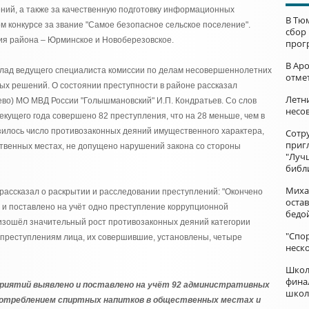
ий, а также за качественную подготовку информационных
В Тю
ом конкурсе за звание "Самое безопасное сельское поселение".
сбор
ия района – Юрминское и Новоберезовское.
прог
В Ар
лад ведущего специалиста комиссии по делам несовершеннолетних
отме
ых решений. О состоянии преступности в районе рассказал
Летни
во) МО МВД России "Голышмановский" И.П. Кондратьев. Со слов
несо
екущего года совершено 82 преступления, что на 28 меньше, чем в
зилось число противозаконных деяний имущественного характера,
Сотр
приг
венных местах, не допущено нарушений закона со стороны
"Луч
библ
Миха
 рассказал о раскрытии и расследовании преступлений: "Окончено
остав
 и поставлено на учёт одно преступление коррупционной
бедо
изошёл значительный рост противозаконных деяний категории
"Спор
ти преступлениям лица, их совершившие, установлены, четыре
неск
Школ
фина
приятий выявлено и поставлено на учёт 92 административных
школ
употреблением спиртных напитков в общественных местах и