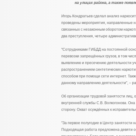
на улицах района, а также появл
Игорь Кондратьев сделал анализ наркосит
проведены мероприятия, направленные на
связанных с незаконным оборотом наркоти
два преступления, четыре администрати
"Сотрудниками ГИБДД на постоянной осно
перевозки запрещённых грузов, в том чис
выявлению и пресечению деятельности уч
распространением синтетических наркоти
способом при помощи сети интернет. Так
данному направлению деятельности", – ра
Об организации трудовой занятости лиц, 
внутренней службы С.В. Волкогонова. Она
сторону. Охват осуждённых к исправител
"За первое полугодие в Центр занятости н
Подходящая работа предложена девяти ос