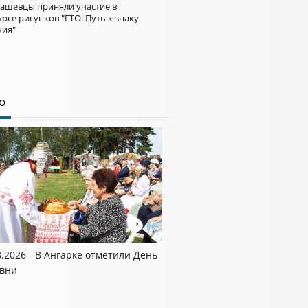
ашевцы приняли участие в
рсе рисунков "ГТО: Путь к знаку
чия"
о
8.2026 - В Ангарке отметили День
вни