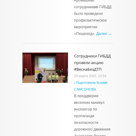
Аромашево
сотрудниками ГИБДД
было проведено
профилактическое
мероприятие
«Пешеход».
Далее →
Сотрудники ГИБДД
провели акцию
#ВеснаБезДТП
23 марта 2022, 13:53
|
Подготовила Ксения
САМСОНОВА
В преддверии
весенних каникул
инспектор по
пропаганде
безопасности
дорожного движения