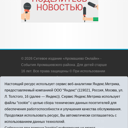
© 2026 Сетевое издание «Аромашево Онлайн» -
События Аромашевского района. Для детей старше
16 лет. Все права защищены © При использовании
материалов ссылка обязательна.
Адрес редакции: 627350, Россия, Тюменская
Настоящий ресурс использует сервис веб-аналитики Яндекс.Метрика,
область, Аромашевский район, с. Аромашево, ул.
предоставляемый компанией ООО "Яндекс" (119021, Россия, Москва, ул.
Кирова, д. 13.
Л. Толстого, 16 (далее — Яндекс)). Сервис Яндекс.Метрика использует
Адрес электронной почты редакции:
файлы "cookie" с целью сбора технических данных посетителей для
strudu72@obl72.ru
обеспечения работоспособности и улучшения качества обслуживания.
Телефон редакции: 8 (34545) 2-30-58
Продолжая использовать ресурс, Вы автоматически соглашаетесь с
Регистрационный номер СМИ ЭЛ № ФС 77 - 65176
использованием данных технологий.
выдано Федеральной службой по надзору в сфере