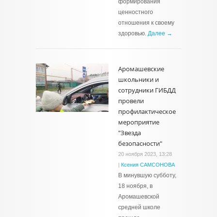
формирования
ценностного
отношения к своему
здоровью.
Далее →
Аромашевские
школьники и
сотрудники ГИБДД
провели
профилактическое
мероприятие
"Звезда
безопасности"
20 ноября 2023, 13:28
|
Ксения САМСОНОВА
В минувшую субботу,
18 ноября, в
Аромашевской
средней школе