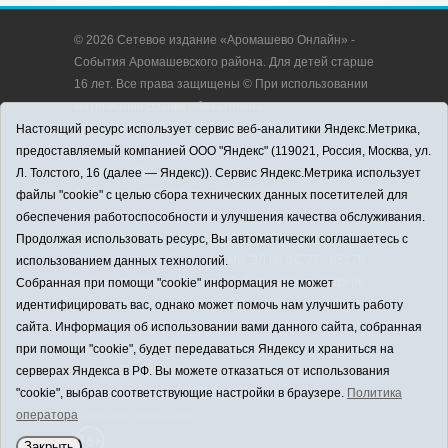
© 2026 Сетевое издание «Аромашево Онлайн» -
События Аромашевского района. Для детей старше
16 лет. Все права защищены © При использовании
материалов ссылка обязательна.
Адрес редакции: 627350, Россия, Тюменская
Настоящий ресурс использует сервис веб-аналитики Яндекс.Метрика,
область, Аромашевский район, с. Аромашево, ул.
предоставляемый компанией ООО "Яндекс" (119021, Россия, Москва, ул.
Кирова, д. 13.
Л. Толстого, 16 (далее — Яндекс)). Сервис Яндекс.Метрика использует
Адрес электронной почты редакции:
файлы "cookie" с целью сбора технических данных посетителей для
strudu72@obl72.ru
обеспечения работоспособности и улучшения качества обслуживания.
Телефон редакции: 8 (34545) 2-30-58
Продолжая использовать ресурс, Вы автоматически соглашаетесь с
Регистрационный номер СМИ ЭЛ № ФС 77 - 65176
использованием данных технологий.
выдано Федеральной службой по надзору в сфере
Собранная при помощи "cookie" информация не может
связи, информационных технологий и массовых
идентифицировать вас, однако может помочь нам улучшить работу
коммуникаций (Роскомнадзор) 28.03.2016 г.
сайта. Информация об использовании вами данного сайта, собранная
Учредитель: АНО «Информационно-издательский
при помощи "cookie", будет передаваться Яндексу и храниться на
центр «Слава труду».
серверах Яндекса в РФ. Вы можете отказаться от использования
Главный редактор: А.Н. Барабанщиков
"cookie", выбрав соответствующие настройки в браузере.
Политика
Политика оператора
оператора
Закрыть