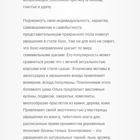
волшебницей, способной притянуть любовь,
счастье и удачу.
Подчеркнуть свою индивидуальность, характер,
самовыражение и самобытность
представительницам прекрасного пола помогут
украшения в стиле бохо. Уже ни для кого не секрет,
что бохо направление шагает по миру
семимильными шагами. Его популярность может
сравниться разве что с вечной актуальностью
классики или стиля casual. Этнические мотивы в
аксессуарах и украшениях всегда привлекают
внимание, всегда популярны. Поклонникам этого
богемного шика Ольга предлагает массивные
кулоны, подвески, ожерелья, комплекты,
многообразие браслетов из камня, дерева, кожи.
Привлекают своей экзотичностью у мастерицы
украшения из кокоса, тибетского агата-дзи,
расписанные ярким орнаментом деревянные
японские бусины тенша. Бохопрованс – это
украшения из натуральных тканей: льна, кружев,