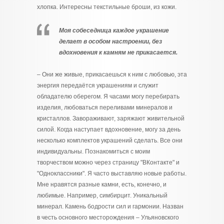
хлопка. Интересны текстильные броши, из кожи.
Моя собеседница каждое украшение
делает в особом настроении, без
вдохновения к камням не прикасается.
– Они же живые, прикасаешься к ним с любовью, эта
энергия передаётся украшениям и служит
обладателю оберегом. Я часами могу перебирать
изделия, любоваться переливами минералов и
кристаллов. Завораживают, заряжают живительной
силой. Когда наступает вдохновение, могу за день
несколько комплектов украшений сделать. Все они
индивидуальны. Познакомиться с моим
творчеством можно через страницу "ВКонтакте" и
"Одноклассники". Я часто выставляю новые работы.
Мне нравятся разные камни, есть, конечно, и
любимые. Например, симбирцит. Уникальный
минерал. Камень бодрости сил и гармонии. Назван
в честь основного месторождения – Ульяновского