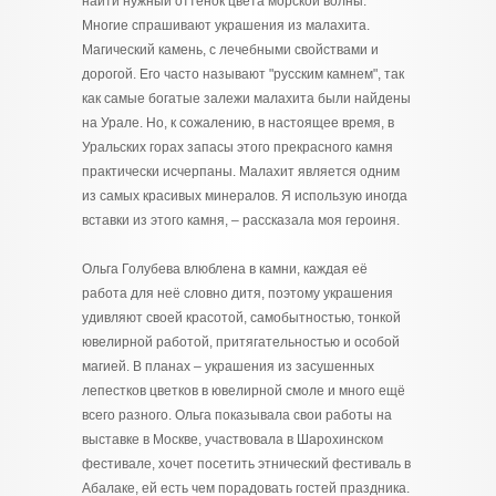
найти нужный оттенок цвета морской волны.
Многие спрашивают украшения из малахита.
Магический камень, с лечебными свойствами и
дорогой. Его часто называют "русским камнем", так
как самые богатые залежи малахита были найдены
на Урале. Но, к сожалению, в настоящее время, в
Уральских горах запасы этого прекрасного камня
практически исчерпаны. Малахит является одним
из самых красивых минералов. Я использую иногда
вставки из этого камня, – рассказала моя героиня.
Ольга Голубева влюблена в камни, каждая её
работа для неё словно дитя, поэтому украшения
удивляют своей красотой, самобытностью, тонкой
ювелирной работой, притягательностью и особой
магией. В планах – украшения из засушенных
лепестков цветков в ювелирной смоле и много ещё
всего разного. Ольга показывала свои работы на
выставке в Москве, участвовала в Шарохинском
фестивале, хочет посетить этнический фестиваль в
Абалаке, ей есть чем порадовать гостей праздника.