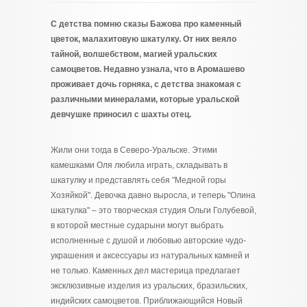
С детства помню сказы Бажова про каменный
цветок, малахитовую шкатулку. От них веяло
тайной, волшебством, магией уральских
самоцветов. Недавно узнала, что в Аромашево
проживает дочь горняка, с детства знакомая с
различными минералами, которые уральской
девчушке приносил с шахты отец.
Жили они тогда в Северо-Уральске. Этими
камешками Оля любила играть, складывать в
шкатулку и представлять себя "Медной горы
Хозяйкой". Девочка давно выросла, и теперь "Олина
шкатулка" – это творческая студия Ольги Голубевой,
в которой местные сударыни могут выбрать
исполненные с душой и любовью авторские чудо-
украшения и аксессуары из натуральных камней и
не только. Каменных дел мастерица предлагает
эксклюзивные изделия из уральских, бразильских,
индийских самоцветов. Приближающийся Новый