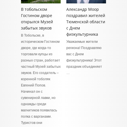
В тобольском
Александр Моор
Гостином дворе
поздравил жителей
открылся Музей
Тюменской области
забытых звуков
с Днем
физкультурника
В Тобольске, в
историческом Гостином
Уважаемые жители
дворе, где когда-то
региона! Поздравляю
торговали купцы из
вас с Днем
разных стран, работает
физкультурника! Этот
частный Музей забытых
праздник объединяет
звуков. Его создатель –
…
коренной тоболяк
Евгений Попов.
Начинал он с
сувенирной лавки, но
однажды среди
магнитиков появилась
полка с варганами.
Туристов они