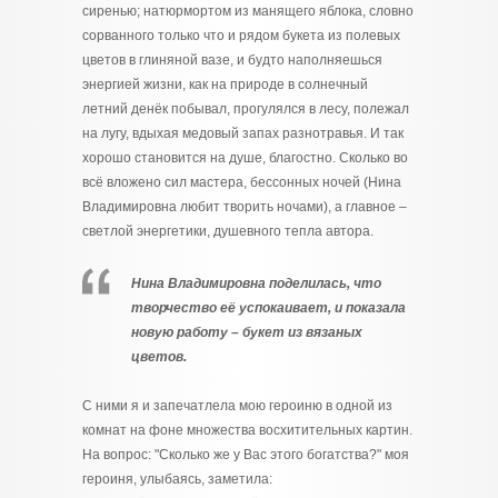
сиренью; натюрмортом из манящего яблока, словно
сорванного только что и рядом букета из полевых
цветов в глиняной вазе, и будто наполняешься
энергией жизни, как на природе в солнечный
летний денёк побывал, прогулялся в лесу, полежал
на лугу, вдыхая медовый запах разнотравья. И так
хорошо становится на душе, благостно. Сколько во
всё вложено сил мастера, бессонных ночей (Нина
Владимировна любит творить ночами), а главное –
светлой энергетики, душевного тепла автора.
Нина Владимировна поделилась, что
творчество её успокаивает, и показала
новую работу – букет из вязаных
цветов.
С ними я и запечатлела мою героиню в одной из
комнат на фоне множества восхитительных картин.
На вопрос: "Сколько же у Вас этого богатства?" моя
героиня, улыбаясь, заметила: