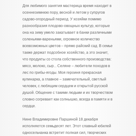
Для любимого занятия мастерица время находит в
осеннезимнюю пору, весной и летом у супругов
садово-огородный период. У хозяйки помимо
разнообразия плодово-овощных культур, которые
она на зиму умело закатывает в банки различными
соленьями-вареньями, огромное количество
всевозможных цветов – прямо райский сад. В семье
также держат подсобное хозяйство, а это значит,
что продукты со стола собственного производства:
мясо, молоко, сыр... Селяне – любители походов в
лес по грибы-ягоды. Моя героиня прекрасная
кулинарка, а главное – замечательный, светлый
человек, с любящим сердцем и открытой русской
душой. Общение с такими людьми и их творчеством
словно согревает как солнышко, всегда в памяти и в
сердце.
Нине Владимировне Паршиной 18 декабря
исполняется семьдесят лет. Этот славный юбилей
односельчанка встретит полная сил, творческих