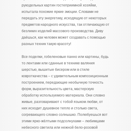
рукодельных картин гостеприимной хозяйки,
испытала похожие яркие эмоции. Словами не
передать эту энергетику, исходящую от некоторых
предметов народного искусства, так отличающую от
безликих изделий массового производства. Диву
даёшься, как человек может создавать с помощью
разных техник такую красоту!
Все поделки, гобеленовые панно или картины, будь
то лентами или сданные в технике валяния
шерстью, вышитые бисером или в стиле
ковроткачества – с удивительным композиционным
построением, передающие необычную точность
форм, выразительность цвета, мастерскую
обработку используемого материала. Они словно
живые, разговаривают с тобой языком любви, от
них исходит душевное тепло и столько света,
согревающего словно солнышко. Полюбуешься вот
этими ярко-жёлтыми подсолнухами – любимцами
небесного светила или нежной бело-розовой