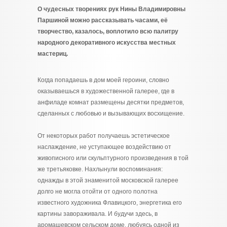
О чудесных творениях рук Нины Владимировны
Паршиной можно рассказывать часами, её
творчество, казалось, воплотило всю палитру
народного декоративного искусства местных
мастериц.
Когда попадаешь в дом моей героини, словно
оказываешься в художественной галерее, где в
анфиладе комнат размещены десятки предметов,
сделанных с любовью и вызывающих восхищение.
От некоторых работ получаешь эстетическое
наслаждение, не уступающее воздействию от
живописного или скульптурного произведения в той
же третьяковке. Нахлынули воспоминания:
однажды в этой знаменитой московской галерее
долго не могла отойти от одного полотна
известного художника Флавицкого, энергетика его
картины завораживала. И будучи здесь, в
аромашевском сельском доме, любуясь одной из