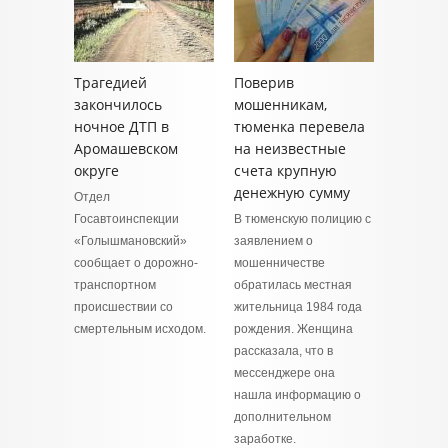
Трагедией
Поверив
закончилось
мошенникам,
ночное ДТП в
тюменка перевела
Аромашевском
на неизвестные
округе
счета крупную
денежную сумму
Отдел
Госавтоинспекции
В тюменскую полицию с
«Голышмановский»
заявлением о
сообщает о дорожно-
мошенничестве
транспортном
обратилась местная
происшествии со
жительница 1984 года
смертельным исходом.
рождения. Женщина
рассказала, что в
мессенджере она
нашла информацию о
дополнительном
заработке.