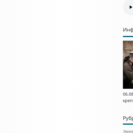
Инф
06.0
креп
Руб
Экон