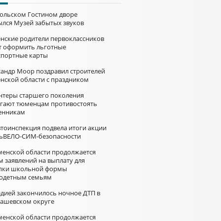
больском Гостином дворе
ылся Музей забытых звуков
нские родители первоклассников
т оформить льготные
спортные карты
сандр Моор поздравил строителей
нской области с праздником
нтеры старшего поколения
гают тюменцам противостоять
нникам
втоинспекция подвела итоги акции
ьВЕЛО-СИМ-безопасности
менской области продолжается
м заявлений на выплату для
пки школьной формы
одетным семьям
едией закончилось ночное ДТП в
ашевском округе
менской области продолжается