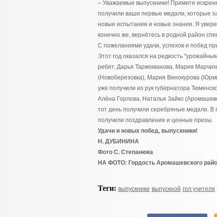
– Уважаемые выпускники! Примите искрен
получили ваши первые медали, которые за
новые испытания и новые знания. Я уверен,
конечно же, вернётесь в родной район спе
С пожеланиями удачи, успехов и побед п
Этот год оказался на редкость "урожайны
ребят. Дарья Таржеманова, Мария Марчихи
(Новоберезовка), Мария Винокурова (Юрми
уже получили из рук губернатора Тюменск
Алёна Горлова, Наталья Зайко (Аромашево
тот день получили серебряные медали. В 
получили поздравления и ценные призы.
Удачи и новых побед, выпускники!
Н. ДУБИНИНА
Фото С. Степанюка
НА ФОТО: Гордость Аромашевского райо
Теги:
выпускники
выпускной
гол учителя