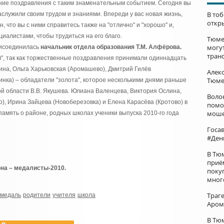
ние поздравления с таким знаменательным событием. Сегодня вы
В то
служили своим трудом и знаниями. Впереди у вас новая жизнь,
откр
 что вы с ними справитесь также на "отлично" и "хорошо" и,
циалистами, чтобы трудиться на его благо.
Тюме
могу
рисоединилась
начальник отдела образования Т.М. Алфёрова.
тран
м", так как торжественные поздравления принимали одиннадцать
на, Ольга Харьковская (Аромашево), Дмитрий Гилёв
Алек
Тюме
нка) – обладатели "золота", которое несколькими днями раньше
ой области В.В. Якушева. Юлиана Валенцева, Виктория Ослина,
Воло
), Ирина Зайцева (Новоберезовка) и Елена Карасёва (Кротово) в
помо
моше
память о районе, родных школах ученики выпуска 2010-го года
Госа
#Ден
В Тю
приё
на – медалисты-2010.
поку
мног
Траг
медаль
родители
учителя
школа
Аром
В Тю