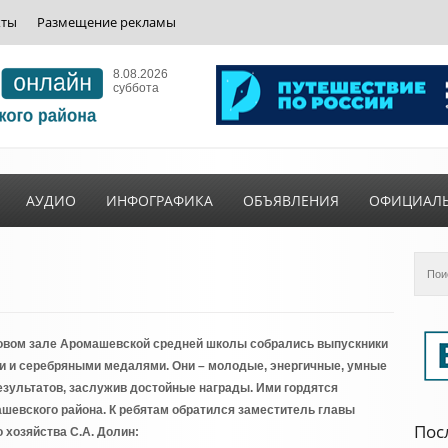
кты
Размещение рекламы
8.08.2026
суббота
АУДИО
ИНФОГРАФИКА
ОБЪЯВЛЕНИЯ
ОФИЦИАЛ
товом зале Аромашевской средней школы собрались выпускники
ми и серебряными медалями. Они – молодые, энергичные, умные
езультатов, заслужив достойные награды. Ими гордятся
ашевского района. К ребятам обратился заместитель главы
Пос
 хозяйства С.А. Долин: