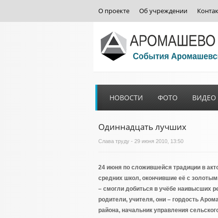
О проекте
Об учреждении
Конта
НОВОСТИ
ФОТО
ВИДЕО
Одиннадцать лучших
Слава труду
- 29 июня 2010, 13:50
24 июня по сложившейся традиции в ак
средних школ, окончившие её с золоты
– смогли добиться в учёбе наивысших р
родители, учителя, они – гордость Аром
района, начальник управления сельского