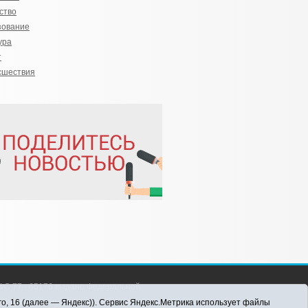
ство
зование
ура
т
сшествия
С 77 - 65176 выдано Федеральной
 информационных технологий и массовых
го, 16 (далее — Яндекс)). Сервис Яндекс.Метрика использует файлы