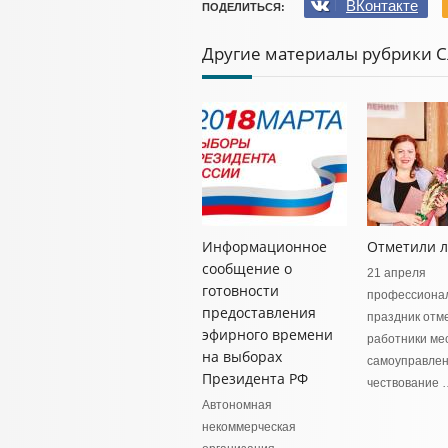
ВКонтакте
ПОДЕЛИТЬСЯ:
Другие материалы рубрики С
Информационное
Отметили 
сообщение о
21 апреля
готовности
профессиона
предоставления
праздник отм
эфирного времени
работники ме
на выборах
самоуправлен
Президента РФ
чествование 
Автономная
некоммерческая