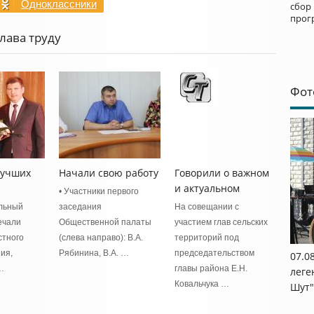
Одноклассники
сбор
прог
лава труду
Фот
лучших
Начали свою работу
Говорили о важном
и актуальном
• Участники первого
льный
заседания
На совещании с
ечали
Общественной палаты
участием глав сельских
стного
(слева направо): В.А.
территорий под
ия,
Рябинина, В.А. …
председательством
07.0
…
главы района Е.Н.
леге
Ковальчука …
Шут"