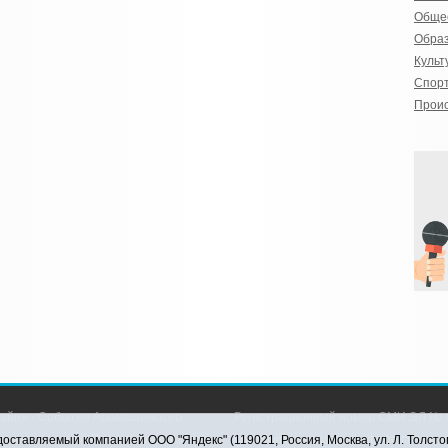
Обще
Обра
Культ
Спор
Прои
айн» - События Аромашевского
Регистрационный номер СМИ ЭЛ № Ф
рава защищены © При использовании
службой по надзору в сфере связи,
оставляемый компанией ООО "Яндекс" (119021, Россия, Москва, ул. Л. Толсто