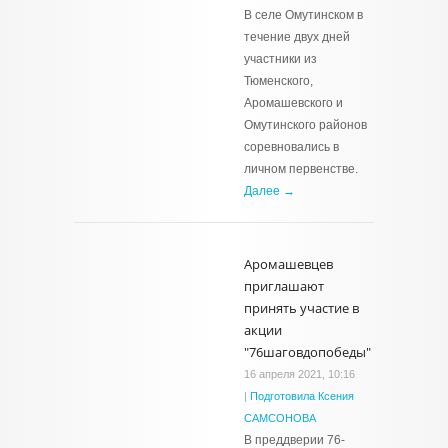
В селе Омутинском в
течение двух дней
участники из
Тюменского,
Аромашевского и
Омутинского районов
соревновались в
личном первенстве.
Далее →
Аромашевцев
приглашают
принять участие в
акции
"76шаговдопобеды"
16 апреля 2021, 10:16
|
Подготовила Ксения
САМСОНОВА
В преддверии 76-