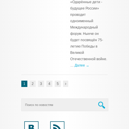
«Одарённые дети -
будущее России»
проводит
одноименный
Международный
форум. Нынче он
будет посвящён 75-
летию Победы в
Великой
Отечественной войне.
…
Далее →
1
2
3
4
5