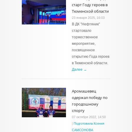
старт Году героев в
Тюменской области
23 января 2025, 16:03
В ДК "Нефтяник"
стартовало
торжественное
мероприятие,
посвященное
открытию Года героев
в Тюменской области.
Далее →
Аромашевец
одержал победу по
городошному
спорту
07 октября 2022, 14:50
|
Подготовила Ксения
САМСОНОВА