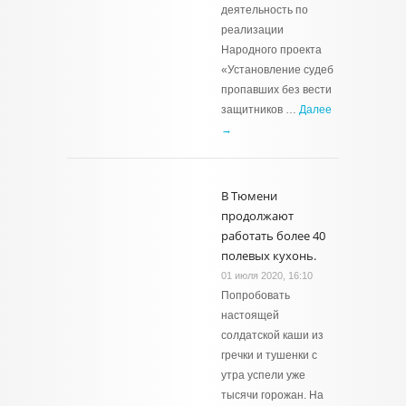
деятельность по
реализации
Народного проекта
«Установление судеб
пропавших без вести
защитников …
Далее
→
В Тюмени
продолжают
работать более 40
полевых кухонь.
01 июля 2020, 16:10
Попробовать
настоящей
солдатской каши из
гречки и тушенки с
утра успели уже
тысячи горожан. На