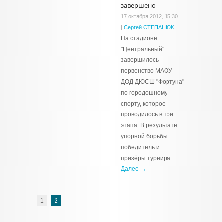
завершено
17 октября 2012, 15:30
|
Сергей СТЕПАНЮК
На стадионе
"Центральный"
завершилось
первенство МАОУ
ДОД ДЮСШ "Фортуна"
по городошному
спорту, которое
проводилось в три
этапа. В результате
упорной борьбы
победитель и
призёры турнира …
Далее →
1
2