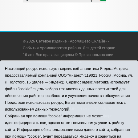
© 2026 Сетевое издание «Аромашево Онлайн» -
События Аромашевского района. Для детей старше
16 лет. Все права защищены © При использовании
материалов ссылка обязательна.
Адрес редакции: 627350, Россия, Тюменская
Настоящий ресурс использует сервис веб-аналитики Яндекс.Метрика,
область, Аромашевский район, с. Аромашево, ул.
предоставляемый компанией ООО "Яндекс" (119021, Россия, Москва, ул.
Кирова, д. 13.
Л. Толстого, 16 (далее — Яндекс)). Сервис Яндекс.Метрика использует
Адрес электронной почты редакции:
файлы "cookie" с целью сбора технических данных посетителей для
strudu72@obl72.ru
обеспечения работоспособности и улучшения качества обслуживания.
Телефон редакции: 8 (34545) 2-30-58
Продолжая использовать ресурс, Вы автоматически соглашаетесь с
Регистрационный номер СМИ ЭЛ № ФС 77 - 65176
использованием данных технологий.
выдано Федеральной службой по надзору в сфере
Собранная при помощи "cookie" информация не может
связи, информационных технологий и массовых
идентифицировать вас, однако может помочь нам улучшить работу
коммуникаций (Роскомнадзор) 28.03.2016 г.
сайта. Информация об использовании вами данного сайта, собранная
Учредитель: АНО «Информационно-издательский
при помощи "cookie", будет передаваться Яндексу и храниться на