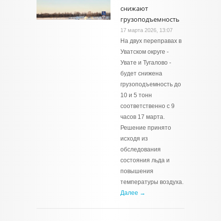
снижают
грузоподъемность
17 марта 2026, 13:07
На двух переправах в
Уватском округе -
Увате и Тугалово -
будет снижена
грузоподъемность до
10 и 5 тонн
соответственно с 9
часов 17 марта.
Решение принято
исходя из
обследования
состояния льда и
повышения
температуры воздуха.
Далее →