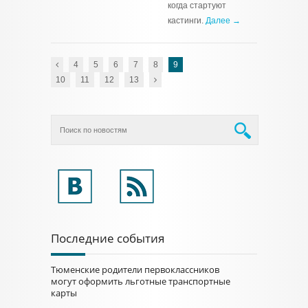
когда стартуют
кастинги.
Далее →
4
5
6
7
8
9
10
11
12
13
Последние события
Тюменские родители первоклассников
могут оформить льготные транспортные
карты