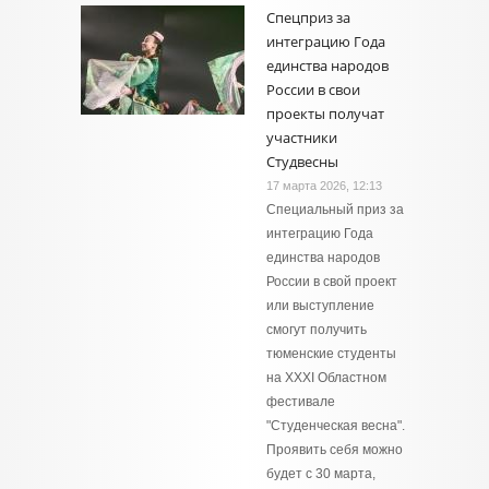
Спецприз за
интеграцию Года
единства народов
России в свои
проекты получат
участники
Студвесны
17 марта 2026, 12:13
Специальный приз за
интеграцию Года
единства народов
России в свой проект
или выступление
смогут получить
тюменские студенты
на XXXI Областном
фестивале
"Студенческая весна".
Проявить себя можно
будет с 30 марта,