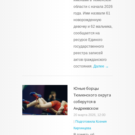
именами в Тюменской
области с начала 2026
года. Ими назвали 61
новорожденную
девочку и 62 мальчика,
сообщается на
ресурсе Единого
государственного
реестра записей
актов гражданского
состояния.
Далее →
Юные борцы
Тюменского округа
соберутся в
Андреевском
20 марта 2026, 12:00
|
Подготовила Ксения
Киргинцева
В память об