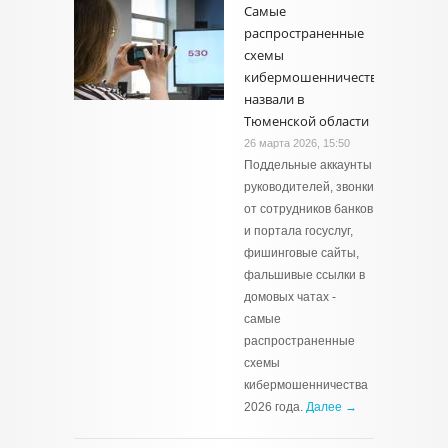
Самые
распространенные
схемы
кибермошенничества
назвали в
Тюменской области
26 марта 2026, 15:50
Поддельные аккаунты
руководителей, звонки
от сотрудников банков
и портала госуслуг,
фишинговые сайты,
фальшивые ссылки в
домовых чатах -
самые
распространенные
схемы
кибермошенничества
2026 года.
Далее →