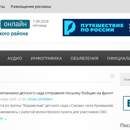
кты
Размещение рекламы
7.08.2026
пятница
АУДИО
ИНФОГРАФИКА
ОБЪЯВЛЕНИЯ
ОФИЦИАЛ
питанники детского сада отправили посылку бойцам на фронт
ктября 2025, 17:00
|
Юлия ЗЕНЕВИЧ
та из группы "Карамельки" детского сада «Сказка» села Аромашево
акомились с работой волонтёрского пункта для участников СВО.
ее →
Пос