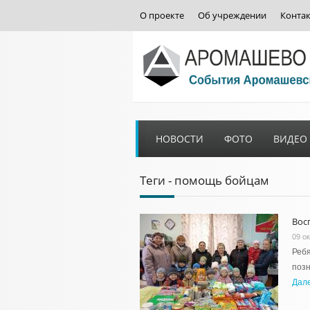
О проекте
Об учреждении
Конта
НОВОСТИ
ФОТО
ВИДЕО
Теги - помощь бойцам
Вос
09 о
Ребя
позн
Дал