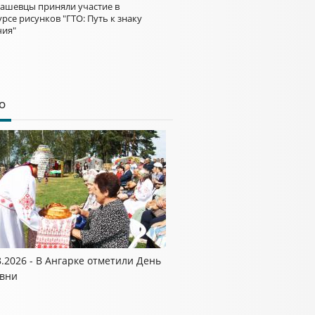
ашевцы приняли участие в
рсе рисунков "ГТО: Путь к знаку
чия"
о
8.2026 - В Ангарке отметили День
вни