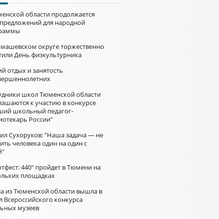
менской области продолжается
 предложений для народной
раммы
омашевском округе торжественно
тили День физкультурника
й отдых и занятость
вершеннолетних
удники школ Тюменской области
лашаются к участию в конкурсе
ший школьный педагог-
иотекарь России"
ил Сухоруков: "Наша задача — не
ить человека один на один с
й"
тфест: 440" пройдет в Тюмени на
ольких площадках
а из Тюменской области вышла в
л Всероссийского конкурса
ьных музеев