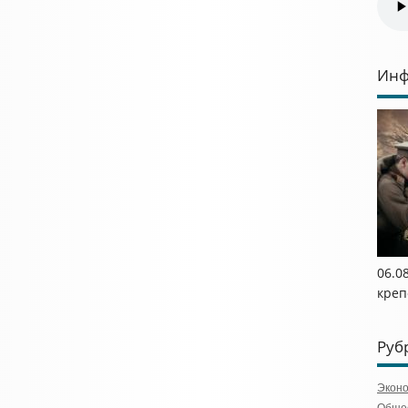
Инф
06.0
креп
Руб
Экон