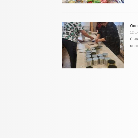
Око
12 ф
С на
мно