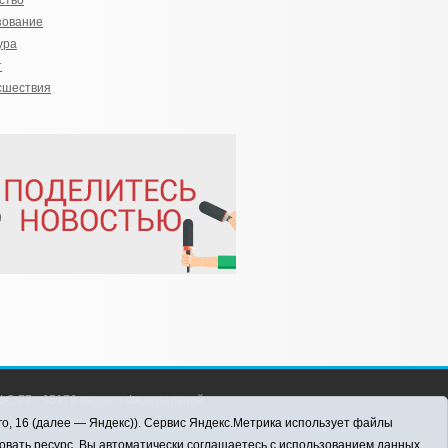
ство
зование
ура
т
сшествия
С 77 - 65176 выдано Федеральной
 информационных технологий и массовых
го, 16 (далее — Яндекс)). Сервис Яндекс.Метрика использует файлы
016 г.
овать ресурс, Вы автоматически соглашаетесь с использованием данных