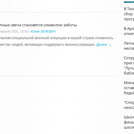
В Тю
сбор
прог
пные свечи становятся символом заботы
В Ар
евраля 2025, 15:00
|
Юлия ЗЕНЕВИЧ
отме
чалом специальной военной операции в нашей стране появилось
Летни
жество людей, желающих поддержать военнослужащих.
Далее →
несо
Сотр
приг
"Луч
библ
Миха
остав
бедо
"Спор
неск
Школ
фина
школ