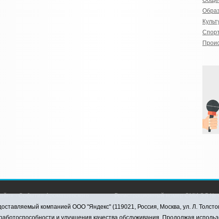
Обще
Обра
Культ
Спор
Прои
айн» - События Аромашевского
Регистрационный номер СМИ ЭЛ № Ф
рава защищены © При использовании
службой по надзору в сфере связи,
оставляемый компанией ООО "Яндекс" (119021, Россия, Москва, ул. Л. Толсто
коммуникаций (Роскомнадзор) 28.03.2
я работоспособности и улучшения качества обслуживания. Продолжая использ