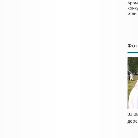
Аром
конку
отли
Фот
03.0
дере