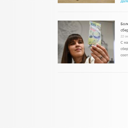
Дал
Бол
сбе
22 о
С на
сбер
соот