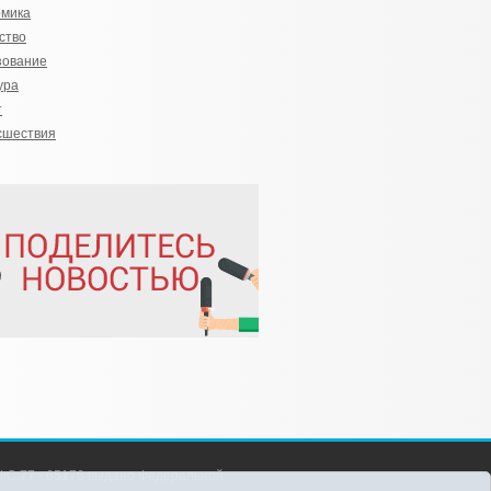
омика
ство
зование
ура
т
сшествия
С 77 - 65176 выдано Федеральной