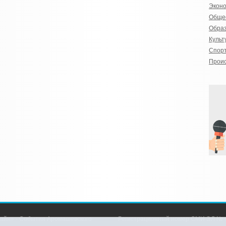
Экон
Обще
Обра
Культ
Спор
Прои
айн» - События Аромашевского
Регистрационный номер СМИ ЭЛ № Ф