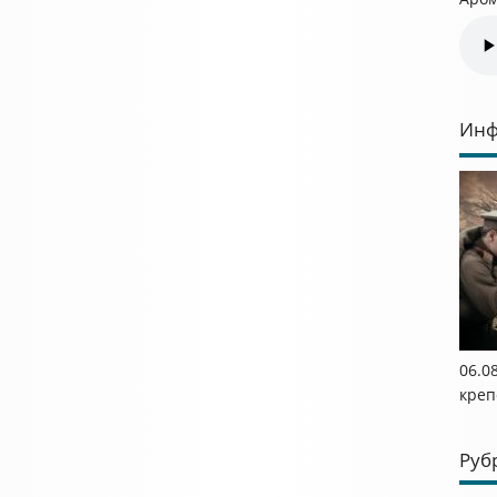
Инф
06.0
креп
Руб