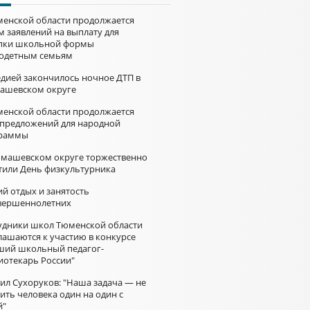
менской области продолжается
м заявлений на выплату для
пки школьной формы
одетным семьям
едией закончилось ночное ДТП в
ашевском округе
менской области продолжается
 предложений для народной
раммы
омашевском округе торжественно
тили День физкультурника
й отдых и занятость
вершеннолетних
удники школ Тюменской области
лашаются к участию в конкурсе
ший школьный педагог-
иотекарь России"
ил Сухоруков: "Наша задача — не
ить человека один на один с
й"