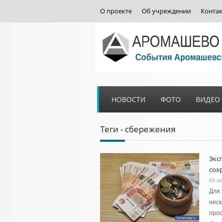
О проекте
Об учреждении
Конта
НОВОСТИ
ФОТО
ВИДЕО
Теги - сбережения
Экс
сох
04 о
Для 
неск
прос