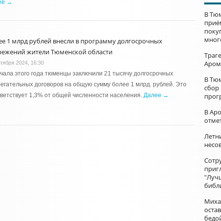
ее →
В Тю
приё
поку
мног
ее 1 млрд рублей внесли в программу долгосрочных
режений жители Тюменской области
Траг
Аром
ктября 2024, 16:30
чала этого года тюменцы заключили 21 тысячу долгосрочных
В Тю
егательных договоров на общую сумму более 1 млрд. рублей. Это
сбор
ветствует 1,3% от общей численности населения.
Далее →
прог
В Ар
отме
Летни
несо
Сотр
приг
"Луч
библ
Миха
остав
бедо