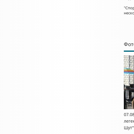
"Спор
неск
Фот
07.0
леге
Шут"