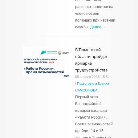
Решение также
распространяется на
членов семей
погибших при несении
службы.
Далее →
В Тюменской
области пройдет
ярмарка
трудоустройства
05 апреля 2023, 15:50
|
Подготовила Ксения
САМСОНОВА
Первый этап
Всероссийской
ярмарки вакансий
«Работа России».
Время возможностей
пройдет 14 и 15
апреля в Тюменской