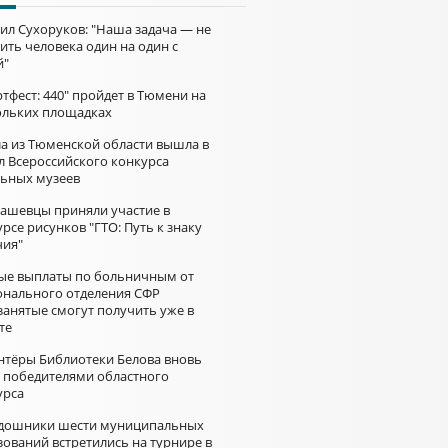
ил Сухоруков: "Наша задача — не
ить человека один на один с
й"
тфест: 440" пройдет в Тюмени на
ольких площадках
а из Тюменской области вышла в
л Всероссийского конкурса
ьных музеев
ашевцы приняли участие в
рсе рисунков "ГТО: Путь к знаку
чия"
ые выплаты по больничным от
онального отделения СФР
занятые смогут получить уже в
те
нтёры Библиотеки Белова вновь
и победителями областного
урса
дошники шести муниципальных
зований встретились на турнире в