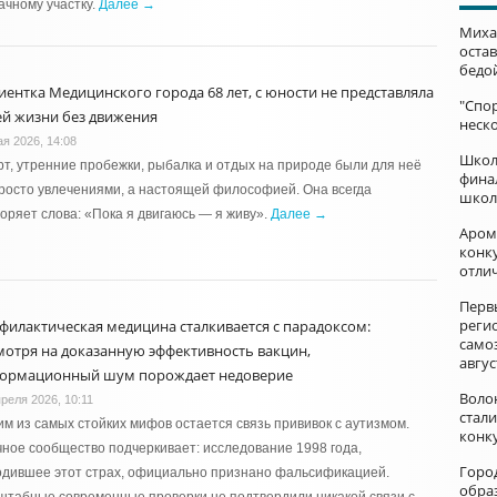
ачному участку.
Далее →
Миха
остав
бедо
иентка Медицинского города 68 лет, с юности не представляла
"Спор
ей жизни без движения
неск
ая 2026, 14:08
Школ
т, утренние пробежки, рыбалка и отдых на природе были для неё
фина
росто увлечениями, а настоящей философией. Она всегда
школ
оряет слова: «Пока я двигаюсь — я живу».
Далее →
Аром
конку
отли
Перв
реги
филактическая медицина сталкивается с парадоксом:
само
мотря на доказанную эффективность вакцин,
авгус
ормационный шум порождает недоверие
Воло
преля 2026, 10:11
стал
м из самых стойких мифов остается связь прививок с аутизмом.
конк
ное сообщество подчеркивает: исследование 1998 года,
Горо
дившее этот страх, официально признано фальсификацией.
обра