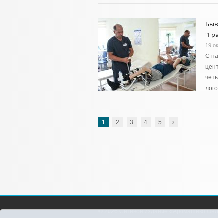
Быв
"Гр
19 о
С на
цент
четы
лого
1
2
3
4
5
© 2026 Сетевое издание «Аромашево Онл