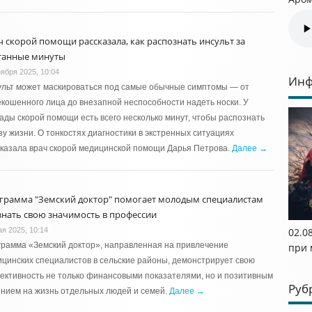
ч скорой помощи рассказала, как распознать инсульт за
танные минуты
оября 2025, 10:04
Инф
ульт может маскироваться под самые обычные симптомы — от
кошенного лица до внезапной неспособности надеть носки. У
ады скорой помощи есть всего несколько минут, чтобы распознать
зу жизни. О тонкостях диагностики в экстренных ситуациях
казала врач скорой медицинской помощи Дарья Петрова.
Далее →
грамма "Земский доктор" помогает молодым специалистам
знать свою значимость в профессии
ая 2025, 10:14
02.08
рамма «Земский доктор», направленная на привлечение
при 
цинских специалистов в сельские районы, демонстрирует свою
ктивность не только финансовыми показателями, но и позитивным
Руб
нием на жизнь отдельных людей и семей.
Далее →