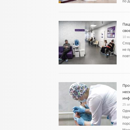
по д
Пац
сво
10 м
Спор
не п
повт
Про
нес
инф
25 а
Одни
Науч
поро