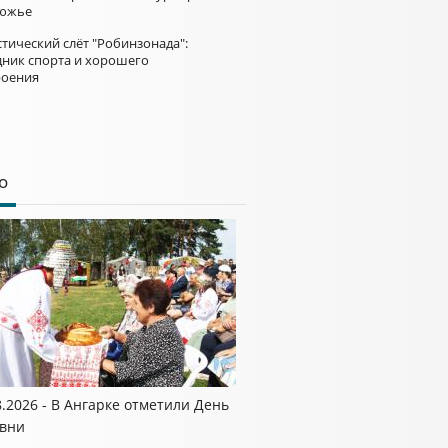
южье
тический слёт "Робинзонада":
дник спорта и хорошего
роения
о
8.2026 - В Ангарке отметили День
вни