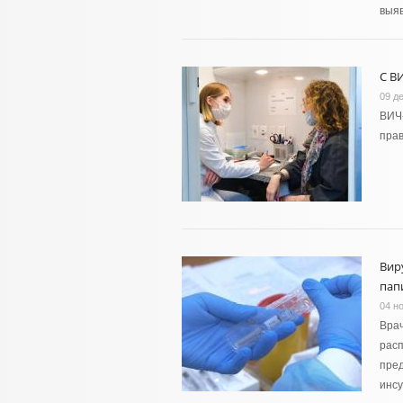
выя
С В
09 д
ВИЧ-
прав
Вир
пап
04 н
Врач
расп
пред
инсу