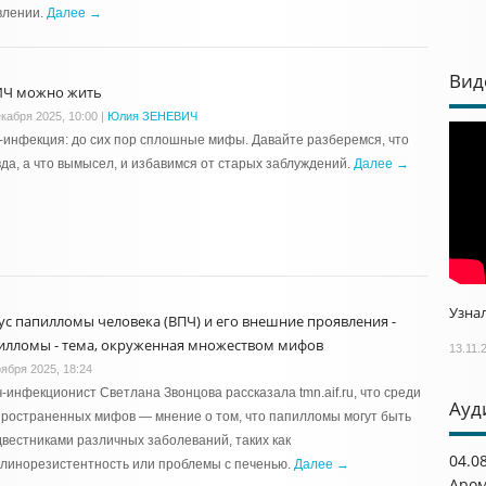
влении.
Далее →
Вид
ИЧ можно жить
екабря 2025, 10:00
|
Юлия ЗЕНЕВИЧ
инфекция: до сих пор сплошные мифы. Давайте разберемся, что
да, а что вымысел, и избавимся от старых заблуждений.
Далее →
Узнал
ус папилломы человека (ВПЧ) и его внешние проявления -
илломы - тема, окруженная множеством мифов
13.11.
оября 2025, 18:24
-инфекционист Светлана Звонцова рассказала tmn.aif.ru, что среди
Ауд
ространенных мифов — мнение о том, что папилломы могут быть
вестниками различных заболеваний, таких как
04.0
линорезистентность или проблемы с печенью.
Далее →
Аром