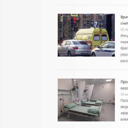
Вра
счи
02 н
Инс
пере
бриг
угро
расс
Про
осо
10 м
Прог
меди
эффе
влия