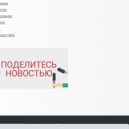
омика
ство
зование
ура
т
сшествия
С 77 - 65176 выдано Федеральной