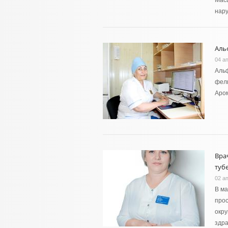
Масш
нар
Аль
04 а
Альф
фел
Аро
Вра
туб
02 а
В ма
прос
окру
здра