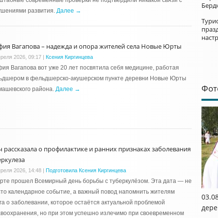
табные современные проверки не подтвердили никакой связи с
Берд
ушениями развития.
Далее →
Турис
праз
наст
фия Вагапова – надежда и опора жителей села Новые Юрты
преля 2026, 09:17
|
Ксения Киргинцева
ия Вагапова вот уже 20 лет посвятила себя медицине, работая
ьдшером в фельдшерско-акушерском пункте деревни Новые Юрты
Фот
машевского района.
Далее →
ч рассказала о профилактике и ранних признаках заболевания
еркулеза
преля 2026, 14:48
|
Подготовила Ксения Киргинцева
рте прошел Всемирный день борьбы с туберкулёзом. Эта дата — не
то календарное событие, а важный повод напомнить жителям
03.0
га о заболевании, которое остаётся актуальной проблемой
дере
воохранения, но при этом успешно излечимо при своевременном