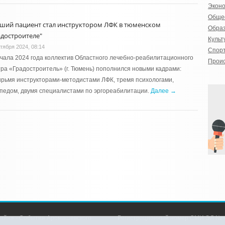
Экон
Обще
ший пациент стал инструктором ЛФК в тюменском
Обра
адостроителе"
Культ
ктября 2024, 08:14
Спор
чала 2024 года коллектив Областного лечебно-реабилитационного
Прои
ра «Градостроитель» (г. Тюмень) пополнился новыми кадрами:
рьмя инструкторами-методистами ЛФК, тремя психологами,
педом, двумя специалистами по эргореабилитации.
Далее →
айн» - События Аромашевского
Регистрационный номер СМИ ЭЛ № Ф