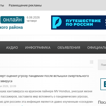
кты
Размещение рекламы
6.08.2026
четверг
АУДИО
ИНФОГРАФИКА
ОБЪЯВЛЕНИЯ
ОФИЦИАЛ
перт оценил угрозу пандемии после вспышки смертельного
тавируса
ая 2026, 10:09
шка хантавируса на круизном лайнере MV Hondius, унесшая жизни
 пассажиров, заставила мир вспомнить о пандемических угрозах,
Пос
ко для россиян эта инфекция является давно изученным «соседом»