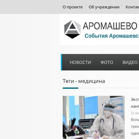
О проекте
Об учреждении
Конта
НОВОСТИ
ФОТО
ВИДЕО
Теги - медицина
Экс
хан
11 м
Вспы
трех
одна