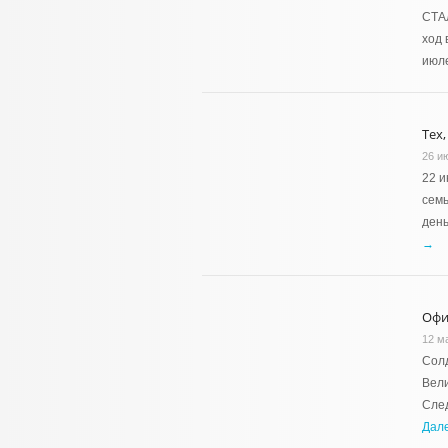
СТА
ход 
июл
Тех,
26 и
22 и
семь
день
→
Офи
12 м
Солд
Вели
След
Дал