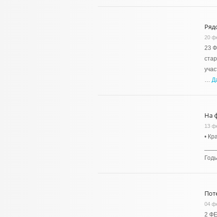
Ряд
20 ф
23 
стар
учас
…
Д
На 
13 ф
• Кр
___
Годы
Пот
04 ф
2 Ф