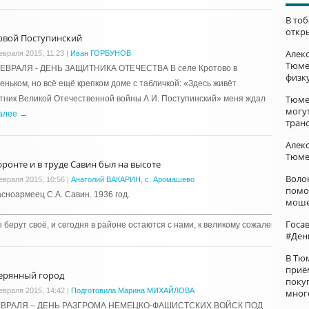
В то
откр
овой Поступинский
Алек
евраля 2015, 11:23
|
Иван ГОРБУНОВ
Тюме
ФЕВРАЛЯ - ДЕНЬ ЗАЩИТНИКА ОТЕЧЕСТВА В селе Кротово в
физк
еньком, но всё ещё крепком доме с табличкой: «Здесь живёт
Тюме
тник Великой Отечественной войны А.И. Поступинский» меня ждал
могу
алее →
тран
Алек
Тюме
фронте и в труде Савин был на высоте
Воло
евраля 2015, 10:56
|
Анатолий ВАКАРИН, с. Аромашево
помо
асноармеец С.А. Савин. 1936 год.
моше
________________________________________________________________
Госа
 берут своё, и сегодня в районе остаются с нами, к великому сожалению, …
Д
#Ден
В Тю
приё
ерянный город
поку
евраля 2015, 14:42
|
Подготовила Марина МИХАЙЛОВА
мног
ЕВРАЛЯ – ДЕНЬ РАЗГРОМА НЕМЕЦКО-ФАШИСТСКИХ ВОЙСК ПОД