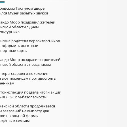
больском Гостином дворе
ылся Музей забытых звуков
сандр Моор поздравил жителей
нской области с Днем
ультурника
нские родители первоклассников
т оформить льготные
спортные карты
сандр Моор поздравил строителей
нской области с праздником
нтеры старшего поколения
гают тюменцам противостоять
нникам
________
втоинспекция подвела итоги акции
алее →
ьВЕЛО-СИМ-безопасности
менской области продолжается
м заявлений на выплату для
пки школьной формы
одетным семьям