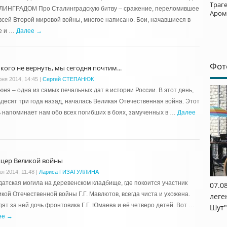
Траг
ЛИНГРАДОМ Про Сталинградскую битву – сражение, переломившее
Аром
всей Второй мировой войны, многое написано. Бои, начавшиеся в
е и …
Далее →
Фот
 кого не вернуть, мы сегодня почтим...
юня 2014, 14:45
|
Сергей СТЕПАНЮК
юня – одна из самых печальных дат в истории России. В этот день,
десят три года назад, началась Великая Отечественная война. Этот
 напоминает нам обо всех погибших в боях, замученных в …
Далее
цер Великой войны
ая 2014, 11:48
|
Лариса ГИЗАТУЛЛИНА
атская могила на деревенском кладбище, где покоится участник
07.0
кой Отечественной войны Г.Г. Мавлютов, всегда чиста и ухожена.
леге
ят за ней дочь фронтовика Г.Г. Юмаева и её четверо детей. Вот …
Шут"
ее →