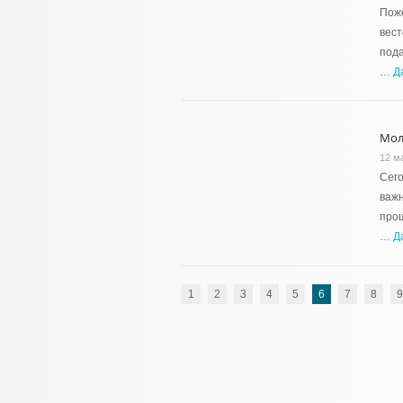
Поже
вест
пода
…
Д
Мол
12 м
Сего
важн
прош
…
Д
1
2
3
4
5
6
7
8
9