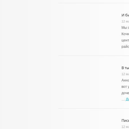
И би
12 м
Мы с
Кочн
цен
рай
В т
12 м
Анна
вот 
доче
…
Д
Пис
12 м