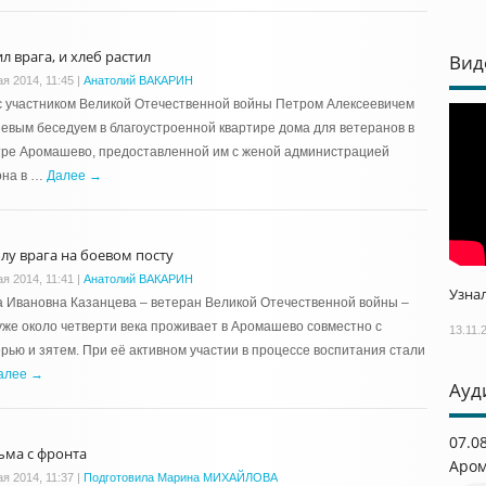
л врага, и хлеб растил
Вид
ая 2014, 11:45
|
Анатолий ВАКАРИН
 участником Великой Отечественной войны Петром Алексеевичем
евым беседуем в благоустроенной квартире дома для ветеранов в
тре Аромашево, предоставленной им с женой администрацией
она в …
Далее →
ылу врага на боевом посту
ая 2014, 11:41
|
Анатолий ВАКАРИН
Узнал
 Ивановна Казанцева – ветеран Великой Отечественной войны –
уже около четверти века проживает в Аромашево совместно с
13.11.
рью и зятем. При её активном участии в процессе воспитания стали
алее →
Ауд
07.0
ьма с фронта
Аром
ая 2014, 11:37
|
Подготовила Марина МИХАЙЛОВА