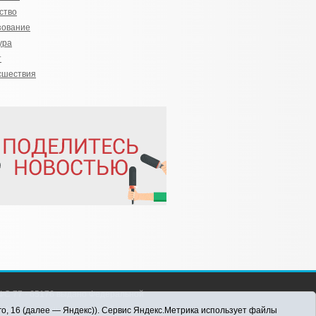
ство
зование
ура
т
сшествия
С 77 - 65176 выдано Федеральной
 информационных технологий и массовых
го, 16 (далее — Яндекс)). Сервис Яндекс.Метрика использует файлы