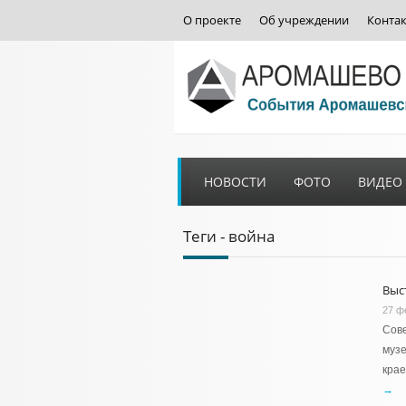
О проекте
Об учреждении
Конта
НОВОСТИ
ФОТО
ВИДЕО
Теги - война
Выс
27 ф
Сове
музе
крае
→