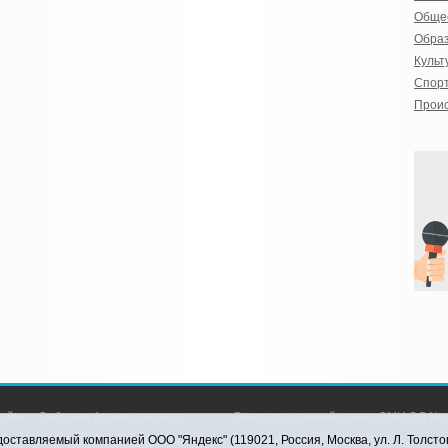
Обще
Обра
Культ
Спор
Прои
айн» - События Аромашевского
Регистрационный номер СМИ ЭЛ № Ф
рава защищены © При использовании
службой по надзору в сфере связи,
оставляемый компанией ООО "Яндекс" (119021, Россия, Москва, ул. Л. Толсто