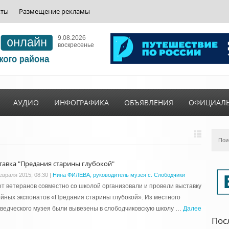
кты
Размещение рекламы
9.08.2026
воскресенье
АУДИО
ИНФОГРАФИКА
ОБЪЯВЛЕНИЯ
ОФИЦИАЛ
тавка "Предания старины глубокой"
евраля 2015, 08:30
|
Нина ФИЛЁВА, руководитель музея с. Слободчики
т ветеранов совместно со школой организовали и провели выставку
йных экспонатов «Предания старины глубокой». Из местного
ведческого музея были вывезены в слободчиковскую школу …
Далее
Пос