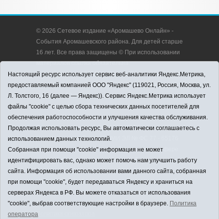
© 2026 Сетевое издание «Аромашево Онлайн» -
События Аромашевского района. Для детей старше
16 лет. Все права защищены © При использовании
материалов ссылка обязательна.
Адрес редакции: 627350, Россия, Тюменская
Настоящий ресурс использует сервис веб-аналитики Яндекс.Метрика,
область, Аромашевский район, с. Аромашево, ул.
предоставляемый компанией ООО "Яндекс" (119021, Россия, Москва, ул.
Кирова, д. 13.
Л. Толстого, 16 (далее — Яндекс)). Сервис Яндекс.Метрика использует
Адрес электронной почты редакции:
файлы "cookie" с целью сбора технических данных посетителей для
strudu72@obl72.ru
обеспечения работоспособности и улучшения качества обслуживания.
Телефон редакции: 8 (34545) 2-30-58
Продолжая использовать ресурс, Вы автоматически соглашаетесь с
Регистрационный номер СМИ ЭЛ № ФС 77 - 65176
использованием данных технологий.
выдано Федеральной службой по надзору в сфере
Собранная при помощи "cookie" информация не может
связи, информационных технологий и массовых
идентифицировать вас, однако может помочь нам улучшить работу
коммуникаций (Роскомнадзор) 28.03.2016 г.
сайта. Информация об использовании вами данного сайта, собранная
Учредитель: АНО «Информационно-издательский
при помощи "cookie", будет передаваться Яндексу и храниться на
центр «Слава труду».
серверах Яндекса в РФ. Вы можете отказаться от использования
Главный редактор: А.Н. Барабанщиков
"cookie", выбрав соответствующие настройки в браузере.
Политика
Политика оператора
оператора