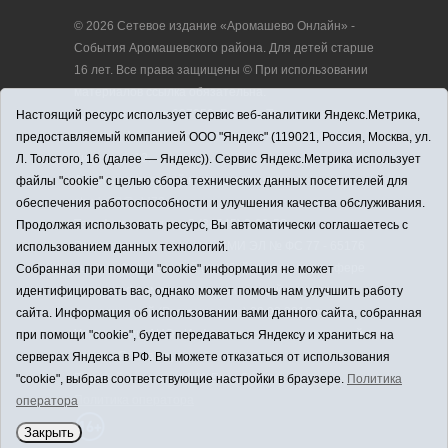
© 2026 Сетевое издание «Аромашево Онлайн» -
События Аромашевского района. Для детей старше
16 лет. Все права защищены © При использовании
материалов ссылка обязательна.
Адрес редакции: 627350, Россия, Тюменская
Настоящий ресурс использует сервис веб-аналитики Яндекс.Метрика,
область, Аромашевский район, с. Аромашево, ул.
предоставляемый компанией ООО "Яндекс" (119021, Россия, Москва, ул.
Кирова, д. 13.
Л. Толстого, 16 (далее — Яндекс)). Сервис Яндекс.Метрика использует
Адрес электронной почты редакции:
файлы "cookie" с целью сбора технических данных посетителей для
strudu72@obl72.ru
обеспечения работоспособности и улучшения качества обслуживания.
Телефон редакции: 8 (34545) 2-30-58
Продолжая использовать ресурс, Вы автоматически соглашаетесь с
Регистрационный номер СМИ ЭЛ № ФС 77 - 65176
использованием данных технологий.
выдано Федеральной службой по надзору в сфере
Собранная при помощи "cookie" информация не может
связи, информационных технологий и массовых
идентифицировать вас, однако может помочь нам улучшить работу
коммуникаций (Роскомнадзор) 28.03.2016 г.
сайта. Информация об использовании вами данного сайта, собранная
Учредитель: АНО «Информационно-издательский
при помощи "cookie", будет передаваться Яндексу и храниться на
центр «Слава труду».
серверах Яндекса в РФ. Вы можете отказаться от использования
Главный редактор: А.Н. Барабанщиков
"cookie", выбрав соответствующие настройки в браузере.
Политика
Политика оператора
оператора
Закрыть