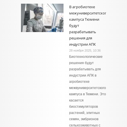
В агробиотехе
межуниверситетского
кампуса Тюмени
будут
разрабатывать
решения для
индустрии АПК
28 ноября 2025, 10:36
Биотехнологические
решения будут
разрабатывать для
индустрии АПК в
агробиотехе
межвуниверситетского
кампуса в Тюмени. Это
касается
биостимуляторов
растений, элитных
семян, эмбрионов
сельхозживотных с