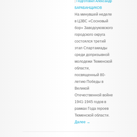
|
Подготовил Александр
БАРАБАНЩИКОВ
На минувшей неделе
в ЦЗВС «Сосновый
бор» Заводоуковского
городского округа
состоялся третий
этап Спартакиады
среди допризывной
молодежи Тюменской
области,
посвященный 80-
летию Победы в
Великой
Отечественной войне
1941-1945 годов в
рамках Года героев
Тюменской области.
Далее →