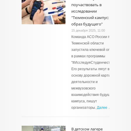
поучаствовать в
исследовании
"Тюменский кампус:
образ будущего"
15 декабря 2025, 11:00
Команда АСО России по
Тюменской области
запустила ключевой опрос
в рамках программы
"#ИсследуяСтуденчество".
Его результаты лягут в
основу дорожной карты
деятельности и
межвузовского
взаимодействия будущего
кампуса, пишут
организаторы.
Далее →
В детском лагере