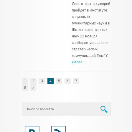
День открытых дверей
пройдет в Институте
социально-
гуманитарных наук и в
Школе естественных
наук 23 ноября,
сообщает управление
стратегических
коммуникаций ТюмГУ.
Далее →
1
2
3
4
5
6
7
8