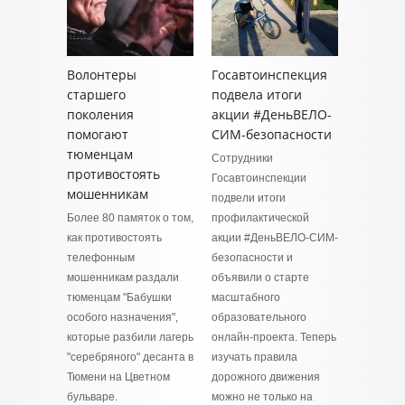
Волонтеры
Госавтоинспекция
старшего
подвела итоги
поколения
акции #ДеньВЕЛО-
помогают
СИМ-безопасности
тюменцам
Сотрудники
противостоять
Госавтоинспекции
мошенникам
подвели итоги
Более 80 памяток о том,
профилактической
как противостоять
акции #ДеньВЕЛО-СИМ-
телефонным
безопасности и
мошенникам раздали
объявили о старте
тюменцам "Бабушки
масштабного
особого назначения",
образовательного
которые разбили лагерь
онлайн-проекта. Теперь
"серебряного" десанта в
изучать правила
Тюмени на Цветном
дорожного движения
бульваре.
можно не только на