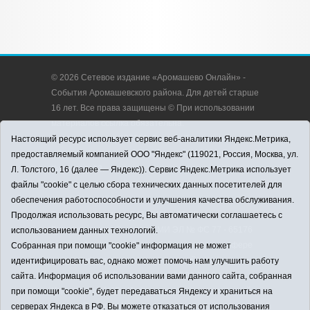
© 2026 Сетевое издание «Аромашево Онлайн» -
События Аромашевского района. Для детей старше
16 лет. Все права защищены © При использовании
материалов ссылка обязательна.
Адрес редакции: 627350, Россия, Тюменская
Настоящий ресурс использует сервис веб-аналитики Яндекс.Метрика,
область, Аромашевский район, с. Аромашево, ул.
предоставляемый компанией ООО "Яндекс" (119021, Россия, Москва, ул.
Кирова, д. 13.
Л. Толстого, 16 (далее — Яндекс)). Сервис Яндекс.Метрика использует
Адрес электронной почты редакции:
файлы "cookie" с целью сбора технических данных посетителей для
strudu72@obl72.ru
обеспечения работоспособности и улучшения качества обслуживания.
Телефон редакции: 8 (34545) 2-30-58
Продолжая использовать ресурс, Вы автоматически соглашаетесь с
Регистрационный номер СМИ ЭЛ № ФС 77 - 65176
использованием данных технологий.
выдано Федеральной службой по надзору в сфере
Собранная при помощи "cookie" информация не может
связи, информационных технологий и массовых
идентифицировать вас, однако может помочь нам улучшить работу
коммуникаций (Роскомнадзор) 28.03.2016 г.
сайта. Информация об использовании вами данного сайта, собранная
Учредитель: АНО «Информационно-издательский
при помощи "cookie", будет передаваться Яндексу и храниться на
центр «Слава труду».
серверах Яндекса в РФ. Вы можете отказаться от использования