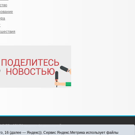
ство
зование
ура
т
сшествия
С 77 - 65176 выдано Федеральной
 информационных технологий и массовых
го, 16 (далее — Яндекс)). Сервис Яндекс.Метрика использует файлы