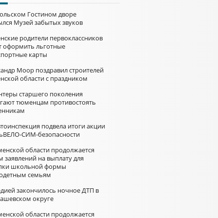
больском Гостином дворе
ылся Музей забытых звуков
нские родители первоклассников
т оформить льготные
спортные карты
сандр Моор поздравил строителей
нской области с праздником
нтеры старшего поколения
гают тюменцам противостоять
нникам
втоинспекция подвела итоги акции
ьВЕЛО-СИМ-безопасности
менской области продолжается
м заявлений на выплату для
пки школьной формы
одетным семьям
едией закончилось ночное ДТП в
ашевском округе
менской области продолжается