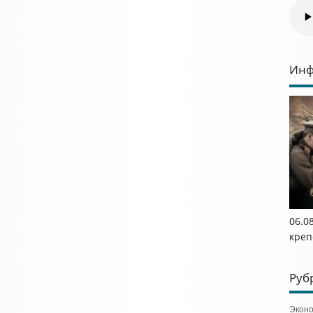
Инф
06.0
креп
Руб
Экон