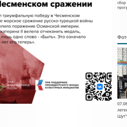
сбор
прог
Фот
07.0
леге
Шут"