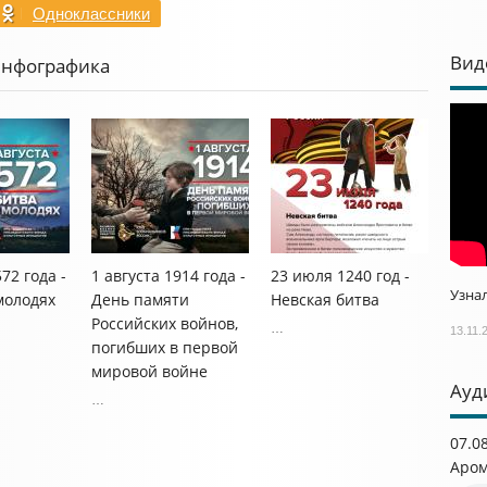
Одноклассники
Вид
Инфографика
572 года -
1 августа 1914 года -
23 июля 1240 год -
Узнал
молодях
День памяти
Невская битва
Российских войнов,
…
13.11.
погибших в первой
мировой войне
Ауд
…
07.0
Аром