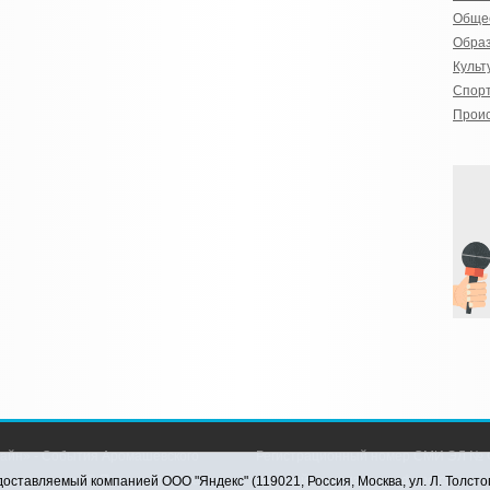
Обще
Обра
Культ
Спор
Прои
айн» - События Аромашевского
Регистрационный номер СМИ ЭЛ № Ф
рава защищены © При использовании
службой по надзору в сфере связи,
оставляемый компанией ООО "Яндекс" (119021, Россия, Москва, ул. Л. Толсто