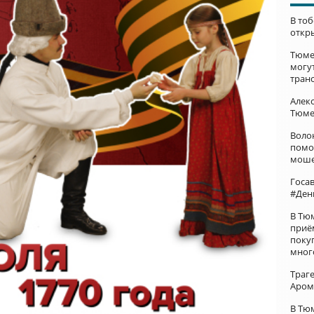
В то
откр
Тюме
могу
тран
Алек
Тюме
Воло
помо
моше
Госа
#Ден
В Тю
приё
поку
мног
Траг
Аром
В Тю