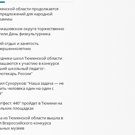
менской области продолжается
 предложений для народной
раммы
омашевском округе торжественно
тили День физкультурника
й отдых и занятость
вершеннолетних
удники школ Тюменской области
лашаются к участию в конкурсе
ший школьный педагог-
иотекарь России"
ил Сухоруков: "Наша задача — не
ить человека один на один с
й"
тфест: 440" пройдет в Тюмени на
ольких площадках
а из Тюменской области вышла в
л Всероссийского конкурса
ьных музеев