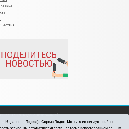
ство
зование
ура
т
сшествия
С 77 - 65176 выдано Федеральной
 информационных технологий и массовых
го, 16 (далее — Яндекс)). Сервис Яндекс.Метрика использует файлы
016 г.
овать ресурс, Вы автоматически соглашаетесь с использованием данных