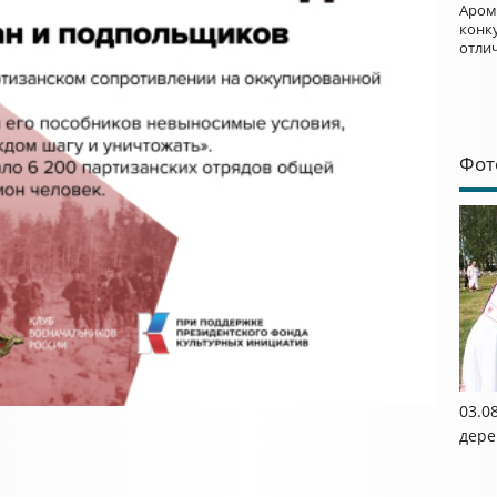
Аром
конку
отли
Фот
03.0
дере