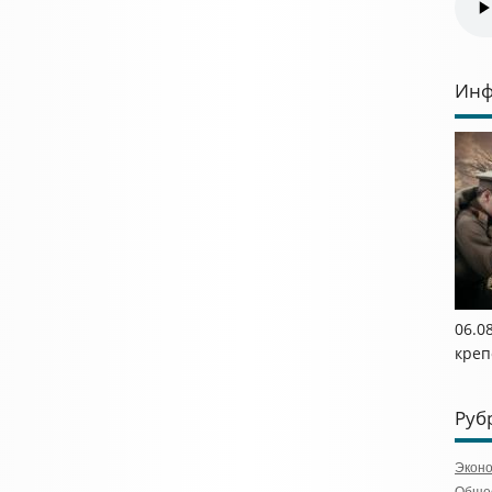
Инф
06.0
креп
Руб
Экон