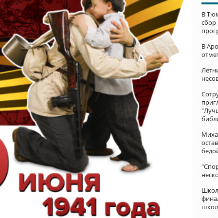
В Тю
сбор
прог
В Ар
отме
Летни
несо
Сотр
приг
"Луч
библ
Миха
остав
бедо
"Спор
неск
Школ
фина
школ