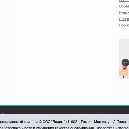
Обще
Обра
Культ
Спор
Прои
айн» - События Аромашевского
Регистрационный номер СМИ ЭЛ № Ф
рава защищены © При использовании
службой по надзору в сфере связи,
оставляемый компанией ООО "Яндекс" (119021, Россия, Москва, ул. Л. Толсто
коммуникаций (Роскомнадзор) 28.03.2
я работоспособности и улучшения качества обслуживания. Продолжая использ