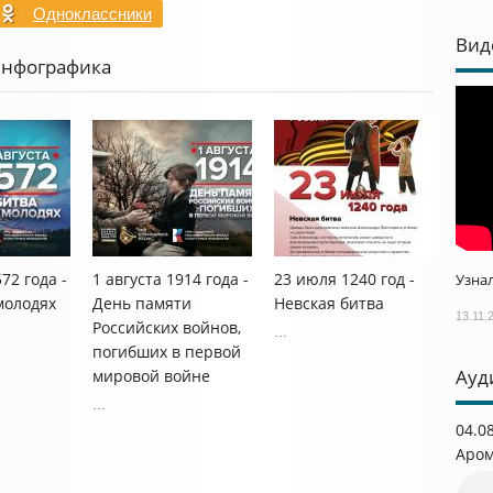
Одноклассники
Вид
Инфографика
572 года -
1 августа 1914 года -
23 июля 1240 год -
Узнал
молодях
День памяти
Невская битва
13.11.
Российских войнов,
…
погибших в первой
Ауд
мировой войне
…
04.0
Аром