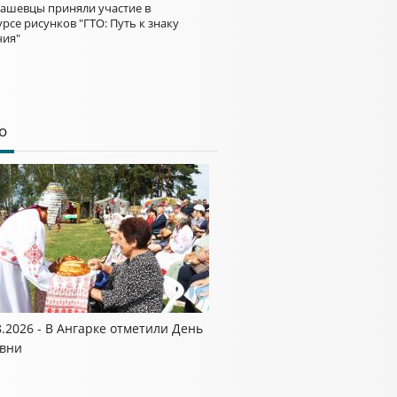
ашевцы приняли участие в
рсе рисунков "ГТО: Путь к знаку
чия"
о
8.2026 - В Ангарке отметили День
вни