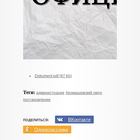
Dokument.pdf (87 Kb)
Теги:
администрация
Аромашевский округ
постановление
ВКонтакте
ПОДЕЛИТЬСЯ:
Одноклассники