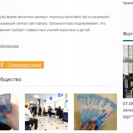
тран
 во время весенних каникул: переход проезжей части разрешён
ешающий сигнал светофора. Организаторы подчеркивают, что
жения требует совместных усилий взрослых и детей.
Фот
офилактика
Одноклассники
Общество
07.0
леге
Шут"