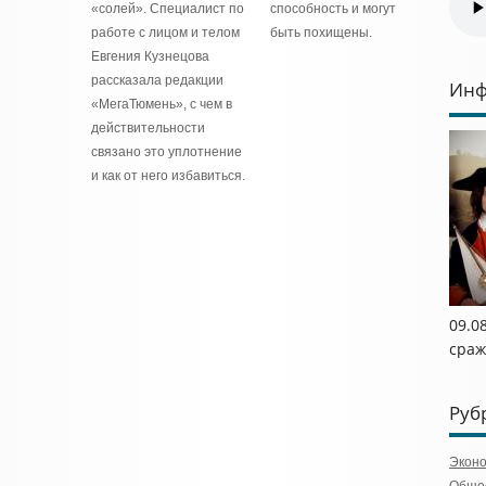
«солей». Специалист по
способность и могут
работе с лицом и телом
быть похищены.
Евгения Кузнецова
рассказала редакции
Инф
«МегаТюмень», с чем в
действительности
связано это уплотнение
и как от него избавиться.
09.08
сраж
Руб
Экон