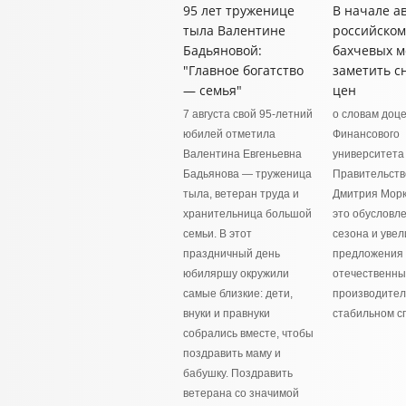
95 лет труженице
В начале ав
тыла Валентине
российском
Бадьяновой:
бахчевых 
"Главное богатство
заметить с
— семья"
цен
7 августа свой 95-летний
о словам доц
юбилей отметила
Финансового
Валентина Евгеньевна
университета
Бадьянова — труженица
Правительств
тыла, ветеран труда и
Дмитрия Морк
хранительница большой
это обусловл
семьи. В этот
сезона и уве
праздничный день
предложения 
юбиляршу окружили
отечественны
самые близкие: дети,
производител
внуки и правнуки
стабильном с
собрались вместе, чтобы
поздравить маму и
бабушку. Поздравить
ветерана со значимой