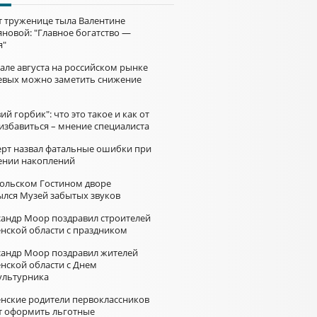
ет труженице тыла Валентине
яновой: "Главное богатство —
я"
але августа на российском рынке
евых можно заметить снижение
ий горбик": что это такое и как от
 избавиться – мнение специалиста
ерт назвал фатальные ошибки при
ении накоплений
больском Гостином дворе
ылся Музей забытых звуков
сандр Моор поздравил строителей
нской области с праздником
сандр Моор поздравил жителей
нской области с Днем
ультурника
нские родители первоклассников
т оформить льготные