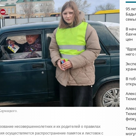
95 л
Бадь
семь
В нач
бахч
цен
"Вдов
него
Эксп
хран
В то
откр
Алек
Тюме
Алек
Кармацкого.
Тюме
физк
рование несовершеннолетних и их родителей о правилах
Тюме
могу
ия осуществляется распространение памяток и листовок с