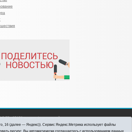
ство
зование
ура
т
сшествия
С 77 - 65176 выдано Федеральной
 информационных технологий и массовых
го, 16 (далее — Яндекс)). Сервис Яндекс.Метрика использует файлы
016 г.
овать ресурс, Вы автоматически соглашаетесь с использованием данных