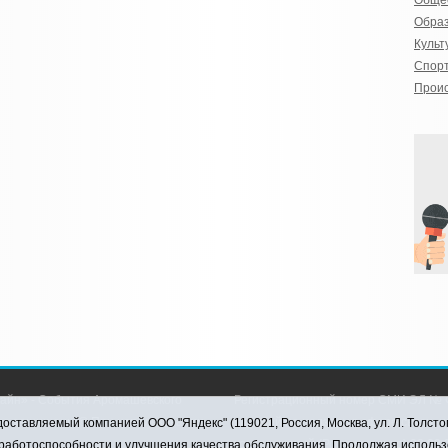
Обще
Обра
Культ
Спор
Прои
айн» - События Аромашевского
Регистрационный номер СМИ ЭЛ № Ф
рава защищены © При использовании
службой по надзору в сфере связи,
оставляемый компанией ООО "Яндекс" (119021, Россия, Москва, ул. Л. Толсто
коммуникаций (Роскомнадзор) 28.03.2
я работоспособности и улучшения качества обслуживания. Продолжая использ