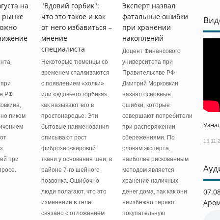
густа на
"Вдовий горбик":
Эксперт назвал
 рынке
что это такое и как
фатальные ошибки
Вид
можно
от него избавиться –
при хранении
нижение
мнение
накоплений
специалиста
Доцент Финансового
ента
Некоторые тюменцы со
университета при
временем сталкиваются
Правительстве РФ
 при
с появлением «холки»
Дмитрий Морковкин
е РФ
или «вдовьего горбика»,
назвал основные
овкина,
как называют его в
ошибки, которые
ено пиком
простонародье. Эти
совершают потребители
Узнал
личением
бытовые наименования
при распоряжении
от
описывают рост
сбережениями. По
13.11.
х
фиброзно‑жировой
словам эксперта,
ей при
ткани у основания шеи, в
наиболее рискованным
Ауд
просе.
районе 7‑го шейного
методом является
позвонка. Ошибочно
хранение наличных
07.0
люди полагают, что это
денег дома, так как они
Аром
изменение в теле
неизбежно теряют
связано с отложением
покупательную