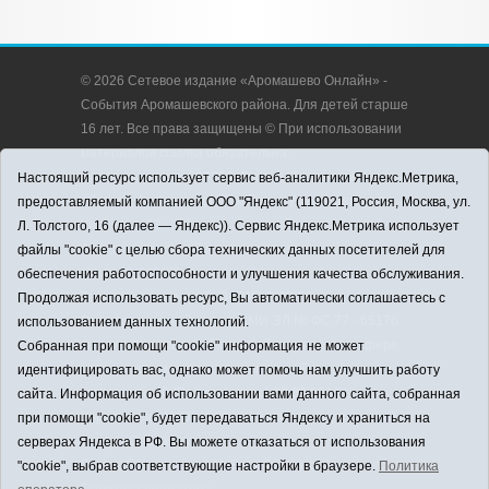
© 2026 Сетевое издание «Аромашево Онлайн» -
События Аромашевского района. Для детей старше
16 лет. Все права защищены © При использовании
материалов ссылка обязательна.
Адрес редакции: 627350, Россия, Тюменская
Настоящий ресурс использует сервис веб-аналитики Яндекс.Метрика,
область, Аромашевский район, с. Аромашево, ул.
предоставляемый компанией ООО "Яндекс" (119021, Россия, Москва, ул.
Кирова, д. 13.
Л. Толстого, 16 (далее — Яндекс)). Сервис Яндекс.Метрика использует
Адрес электронной почты редакции:
файлы "cookie" с целью сбора технических данных посетителей для
strudu72@obl72.ru
обеспечения работоспособности и улучшения качества обслуживания.
Телефон редакции: 8 (34545) 2-30-58
Продолжая использовать ресурс, Вы автоматически соглашаетесь с
Регистрационный номер СМИ ЭЛ № ФС 77 - 65176
использованием данных технологий.
выдано Федеральной службой по надзору в сфере
Собранная при помощи "cookie" информация не может
связи, информационных технологий и массовых
идентифицировать вас, однако может помочь нам улучшить работу
коммуникаций (Роскомнадзор) 28.03.2016 г.
сайта. Информация об использовании вами данного сайта, собранная
Учредитель: АНО «Информационно-издательский
при помощи "cookie", будет передаваться Яндексу и храниться на
центр «Слава труду».
серверах Яндекса в РФ. Вы можете отказаться от использования
Главный редактор: А.Н. Барабанщиков
"cookie", выбрав соответствующие настройки в браузере.
Политика