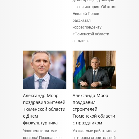
действующие, у каждого
– своя история. Об этом
Евгений Попов
рассказал
корреспонденту
«Тюменской области
сегодня».
Александр Моор
Александр Моор
поздравил жителей
поздравил
Тюменской области
строителей
с Днем
Тюменской области
физкультурника
с праздником
Уважаемые жители
Уважаемые работники и
региона! Поздравляю
ветераны строительной