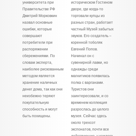
университета при
историческом Гостином
Правительстве РФ
дворе, где когда-то
Дмитрий Морковкин
торговали купцы из
назвал основные
разных стран, работает
ошибки, которые
частный Музей забытых
совершают
звуков. Его создатель –
потребители при
коренной тоболяк
распоряжении
Евгений Попов.
сбережениями. По
Начинал он с
словам эксперта,
сувенирной лавки, но
наиболее рискованным
однажды среди
методом является
магнитиков появилась
хранение наличных
полка с варганами.
денег дома, так как они
Туристов они
неизбежно теряют
заинтересовали, и со
покупательную
временем коллекция
способность и могут
разрослась до целого
быть похищены.
музея. Сейчас здесь
около трехсот
экспонатов, почти все