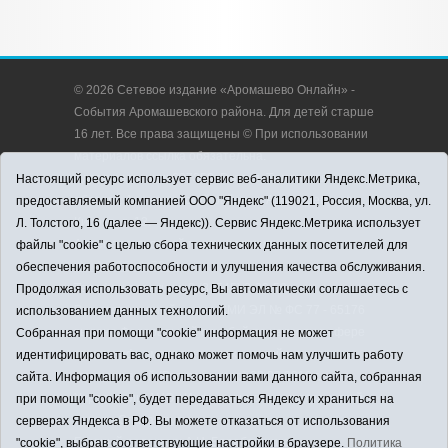
© 2026 Сетевое издание «Аромашево Онлайн» -
События Аромашевского района. Для детей старше
16 лет. Все права защищены © При использовании
материалов ссылка обязательна.
Адрес редакции: 627350, Россия, Тюменская
Настоящий ресурс использует сервис веб-аналитики Яндекс.Метрика,
область, Аромашевский район, с. Аромашево, ул.
предоставляемый компанией ООО "Яндекс" (119021, Россия, Москва, ул.
Кирова, д. 13.
Л. Толстого, 16 (далее — Яндекс)). Сервис Яндекс.Метрика использует
Адрес электронной почты редакции:
файлы "cookie" с целью сбора технических данных посетителей для
strudu72@obl72.ru
обеспечения работоспособности и улучшения качества обслуживания.
Телефон редакции: 8 (34545) 2-30-58
Продолжая использовать ресурс, Вы автоматически соглашаетесь с
Регистрационный номер СМИ ЭЛ № ФС 77 - 65176
использованием данных технологий.
выдано Федеральной службой по надзору в сфере
Собранная при помощи "cookie" информация не может
связи, информационных технологий и массовых
идентифицировать вас, однако может помочь нам улучшить работу
коммуникаций (Роскомнадзор) 28.03.2016 г.
сайта. Информация об использовании вами данного сайта, собранная
Учредитель: АНО «Информационно-издательский
при помощи "cookie", будет передаваться Яндексу и храниться на
центр «Слава труду».
серверах Яндекса в РФ. Вы можете отказаться от использования
Главный редактор: А.Н. Барабанщиков
"cookie", выбрав соответствующие настройки в браузере.
Политика