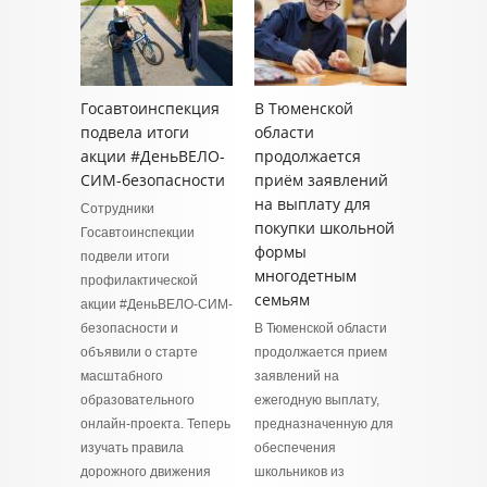
Госавтоинспекция
В Тюменской
подвела итоги
области
акции #ДеньВЕЛО-
продолжается
СИМ-безопасности
приём заявлений
на выплату для
Сотрудники
покупки школьной
Госавтоинспекции
формы
подвели итоги
многодетным
профилактической
семьям
акции #ДеньВЕЛО-СИМ-
безопасности и
В Тюменской области
объявили о старте
продолжается прием
масштабного
заявлений на
образовательного
ежегодную выплату,
онлайн-проекта. Теперь
предназначенную для
изучать правила
обеспечения
дорожного движения
школьников из