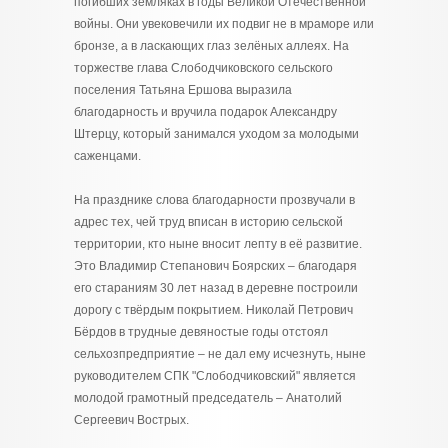
погибших земляках в годы Великой Отечественной
войны. Они увековечили их подвиг не в мраморе или
бронзе, а в ласкающих глаз зелёных аллеях. На
торжестве глава Слободчиковского сельского
поселения Татьяна Ершова выразила
благодарность и вручила подарок Александру
Штерцу, который занимался уходом за молодыми
саженцами.
На празднике слова благодарности прозвучали в
адрес тех, чей труд вписан в историю сельской
территории, кто ныне вносит лепту в её развитие.
Это Владимир Степанович Боярских – благодаря
его стараниям 30 лет назад в деревне построили
дорогу с твёрдым покрытием. Николай Петрович
Бёрдов в трудные девяностые годы отстоял
сельхозпредприятие – не дал ему исчезнуть, ныне
руководителем СПК "Слободчиковский" является
молодой грамотный председатель – Анатолий
Сергеевич Вострых.