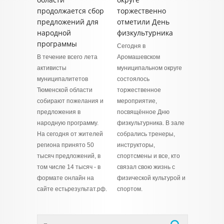
продолжается сбор
торжественно
предложений для
отметили День
народной
физкультурника
программы
Сегодня в
В течение всего лета
Аромашевском
активисты
муниципальном округе
муниципалитетов
состоялось
Тюменской области
торжественное
собирают пожелания и
мероприятие,
предложения в
посвящённое Дню
народную программу.
физкультурника. В зале
На сегодня от жителей
собрались тренеры,
региона принято 50
инструкторы,
тысяч предложений, в
спортсмены и все, кто
том числе 14 тысяч - в
связал свою жизнь с
формате онлайн на
физической культурой и
сайте естьрезультат.рф.
спортом.