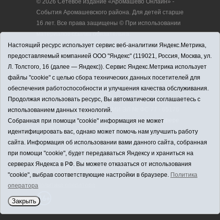
© 2026 Сетевое издание «Аромашево Онлайн» -
События Аромашевского района. Для детей старше
16 лет. Все права защищены © При использовании
материалов ссылка обязательна.
Адрес редакции: 627350, Россия, Тюменская
Настоящий ресурс использует сервис веб-аналитики Яндекс.Метрика,
область, Аромашевский район, с. Аромашево, ул.
предоставляемый компанией ООО "Яндекс" (119021, Россия, Москва, ул.
Кирова, д. 13.
Л. Толстого, 16 (далее — Яндекс)). Сервис Яндекс.Метрика использует
Адрес электронной почты редакции:
файлы "cookie" с целью сбора технических данных посетителей для
strudu72@obl72.ru
обеспечения работоспособности и улучшения качества обслуживания.
Телефон редакции: 8 (34545) 2-30-58
Продолжая использовать ресурс, Вы автоматически соглашаетесь с
Регистрационный номер СМИ ЭЛ № ФС 77 - 65176
использованием данных технологий.
выдано Федеральной службой по надзору в сфере
Собранная при помощи "cookie" информация не может
связи, информационных технологий и массовых
идентифицировать вас, однако может помочь нам улучшить работу
коммуникаций (Роскомнадзор) 28.03.2016 г.
сайта. Информация об использовании вами данного сайта, собранная
Учредитель: АНО «Информационно-издательский
при помощи "cookie", будет передаваться Яндексу и храниться на
центр «Слава труду».
серверах Яндекса в РФ. Вы можете отказаться от использования
Главный редактор: А.Н. Барабанщиков
"cookie", выбрав соответствующие настройки в браузере.
Политика
Политика оператора
оператора
Закрыть