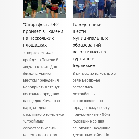
"Спортфест: 440"
Городошники
пройдет в Тюмени
шести
на нескольких
муниципальных
площадках
образований
встретились на
"Спортфест: 440"
турнире в
пройдет в Тюмени 8
Бердюжье
августа в честь Дня
физкультурника.
В минувшие выходные в
Местом проведения
селе Бердюжье
мероприятия станут
состоялись
несколько городских
межрайонные
площадок: Комарово
соревнования по
парк, стадион
городошному спорту,
спортивного комплекса
приуроченные к 96-й
"Строймаш",
годовщине со дня
легкоатлетический
основания Воздушно-
манеж, спортивная
десантных войск. На