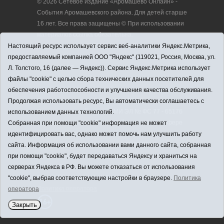
© 2026 Сетевое издание «Аромашево Онлайн» -
События Аромашевского района. Для детей старше
16 лет. Все права защищены © При использовании
материалов ссылка обязательна.
Адрес редакции: 627350, Россия, Тюменская
Настоящий ресурс использует сервис веб-аналитики Яндекс.Метрика,
область, Аромашевский район, с. Аромашево, ул.
предоставляемый компанией ООО "Яндекс" (119021, Россия, Москва, ул.
Кирова, д. 13.
Л. Толстого, 16 (далее — Яндекс)). Сервис Яндекс.Метрика использует
Адрес электронной почты редакции:
файлы "cookie" с целью сбора технических данных посетителей для
strudu72@obl72.ru
обеспечения работоспособности и улучшения качества обслуживания.
Телефон редакции: 8 (34545) 2-30-58
Продолжая использовать ресурс, Вы автоматически соглашаетесь с
Регистрационный номер СМИ ЭЛ № ФС 77 - 65176
использованием данных технологий.
выдано Федеральной службой по надзору в сфере
Собранная при помощи "cookie" информация не может
связи, информационных технологий и массовых
идентифицировать вас, однако может помочь нам улучшить работу
коммуникаций (Роскомнадзор) 28.03.2016 г.
сайта. Информация об использовании вами данного сайта, собранная
Учредитель: АНО «Информационно-издательский
при помощи "cookie", будет передаваться Яндексу и храниться на
центр «Слава труду».
серверах Яндекса в РФ. Вы можете отказаться от использования
Главный редактор: А.Н. Барабанщиков
"cookie", выбрав соответствующие настройки в браузере.
Политика
Политика оператора
оператора
Закрыть