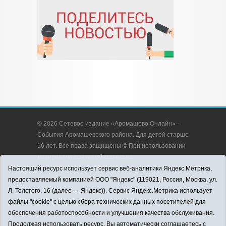
© 2026 Сетевое издание «Аромашево Онлайн» -
События Аромашевского района. Для детей старше
16 лет. Все права защищены © При использовании
материалов ссылка обязательна.
Адрес редакции: 627350, Россия, Тюменская
Настоящий ресурс использует сервис веб-аналитики Яндекс.Метрика,
область, Аромашевский район, с. Аромашево, ул.
предоставляемый компанией ООО "Яндекс" (119021, Россия, Москва, ул.
Кирова, д. 13.
Л. Толстого, 16 (далее — Яндекс)). Сервис Яндекс.Метрика использует
Адрес электронной почты редакции:
файлы "cookie" с целью сбора технических данных посетителей для
strudu72@obl72.ru
обеспечения работоспособности и улучшения качества обслуживания.
Телефон редакции: 8 (34545) 2-30-58
Продолжая использовать ресурс, Вы автоматически соглашаетесь с