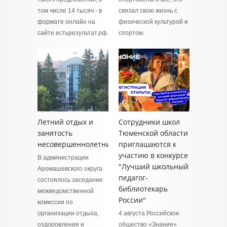
том числе 14 тысяч - в
связал свою жизнь с
формате онлайн на
физической культурой и
сайте естьрезультат.рф.
спортом.
Летний отдых и
Сотрудники школ
занятость
Тюменской области
несовершеннолетних
приглашаются к
участию в конкурсе
В администрации
"Лучший школьный
Аромашевского округа
педагог-
состоялось заседание
библиотекарь
межведомственной
России"
комиссии по
организации отдыха,
4 августа Российское
оздоровления и
общество «Знание»