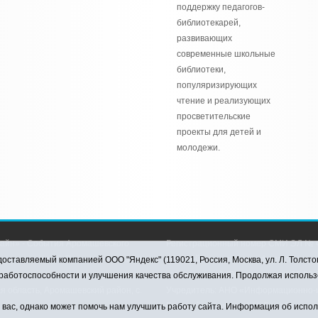
поддержку педагогов-
библиотекарей,
развивающих
современные школьные
библиотеки,
популяризирующих
чтение и реализующих
просветительские
проекты для детей и
молодежи.
айн» - События Аромашевского
Регистрационный номер СМИ ЭЛ № Ф
рава защищены © При использовании
службой по надзору в сфере связи,
оставляемый компанией ООО "Яндекс" (119021, Россия, Москва, ул. Л. Толсто
коммуникаций (Роскомнадзор) 28.03.2
я работоспособности и улучшения качества обслуживания. Продолжая использ
я область, Аромашевский район, с.
Учредитель: АНО «Информационно-и
Главный редактор: А.Н. Барабанщик
ас, однако может помочь нам улучшить работу сайта. Информация об использ