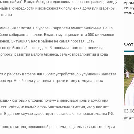
ьного найма". В ходе беседы задавались вопросы по разнице между
Аром
конку
найма, очерёдности и возможностях получения дома или квартиры
отли
й платы.
 изменения заметил. На уровень зарплаты влияет экономика. Ваша
 районе собираются налоги. Бюджет муниципалитета 550 миллионов
онов. Ситуация у нас в районе не самая простая. Есть
Фот
о он не быстрый, – поведал об экономическом положении на
вопросы развития малого бизнеса, сельхозпредприятий и хода
 о работах в сфере ЖКХ, благоустройстве, об улучшении качества
ровода. Не обошли участники встречи и тему коммунальных
жидких бытовых отходов: почему в многоквартирные домах она
 есть счётчики воды? Игорь Анатольевич отметил, что у нас нет
03.0
. В данном случае существует постановление правительства РФ.
дере
ского капитала, пенсионной реформы, социальных льгот молодым