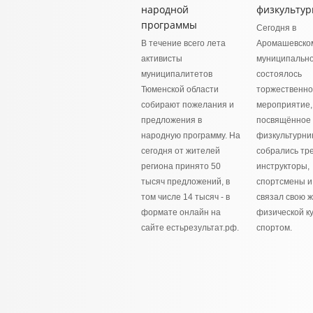
народной
физкультур
программы
Сегодня в
В течение всего лета
Аромашевско
активисты
муниципально
муниципалитетов
состоялось
Тюменской области
торжественн
собирают пожелания и
мероприятие,
предложения в
посвящённое
народную программу. На
физкультурник
сегодня от жителей
собрались тр
региона принято 50
инструкторы,
тысяч предложений, в
спортсмены и 
том числе 14 тысяч - в
связал свою ж
формате онлайн на
физической ку
сайте естьрезультат.рф.
спортом.