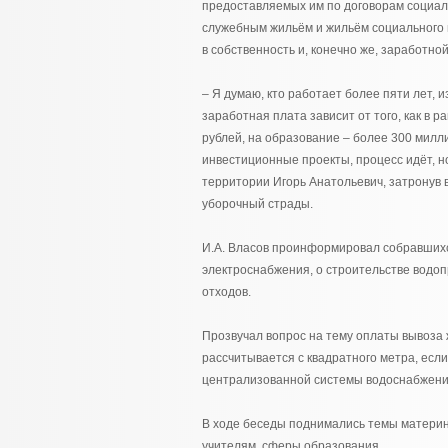
предоставляемых им по договорам социал
служебным жильём и жильём социального 
в собственность и, конечно же, заработно
– Я думаю, кто работает более пяти лет,
заработная плата зависит от того, как в
рублей, на образование – более 300 милли
инвестиционные проекты, процесс идёт, н
территории Игорь Анатольевич, затронув 
уборочный страды.
И.А. Власов проинформировал собравшихся
электроснабжения, о строительстве водоп
отходов.
Прозвучал вопрос на тему оплаты вывоза 
рассчитывается с квадратного метра, если
централизованной системы водоснабжения
В ходе беседы поднимались темы материн
учителям, сферы образования.