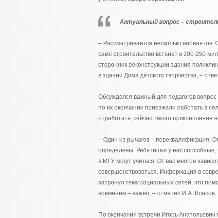
Актуальный вопрос – строител
– Рассматривается несколько вариантов. 
само строительство встанет в 200-250 ми
сторонник реконструкции здания поликлин
в здании Дома детского творчества, – отве
Обсуждался важный для педагогов вопрос 
по их окончании приезжали работать в се
отработать, сейчас такого прикрепления н
– Один из рычагов – переквалификация. Оп
определены. Ребятишки у нас способные, 
в МГУ могут учиться. От вас многое зависи
совершенствоваться. Информация в совре
затронул тему социальных сетей, что помог
временем – важно, – отметил И.А. Власов.
По окончании встречи Игорь Анатольевич