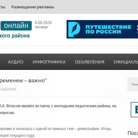
кты
Размещение рекламы
6.08.2026
четверг
АУДИО
ИНФОГРАФИКА
ОБЪЯВЛЕНИЯ
ОФИЦИАЛ
 временем – важно"
 МИХАЙЛОВА
.А. Власов провёл встречу с молодыми педагогами района, на
опросов.
новке и началась с одной из важных тем – демографии. Игорь
Пос
яцев текущего года: