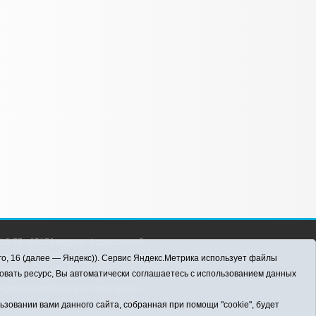
С 77 - 65176 выдано Федеральной
 информационных технологий и массовых
го, 16 (далее — Яндекс)). Сервис Яндекс.Метрика использует файлы
016 г.
овать ресурс, Вы автоматически соглашаетесь с использованием данных
здательский центр «Слава труду».
ов
овании вами данного сайта, собранная при помощи "cookie", будет