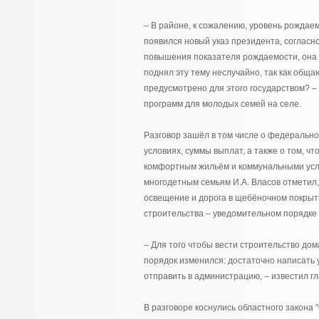
– В районе, к сожалению, уровень рождаем
появился новый указ президента, согласн
повышения показателя рождаемости, она в
поднял эту тему неслучайно, так как общ
предусмотрено для этого государством? –
программ для молодых семей на селе.
Разговор зашёл в том числе о федерально
условиях, суммы выплат, а также о том, ч
комфортным жильём и коммунальными услу
многодетным семьям И.А. Власов отметил, 
освещение и дорога в щебёночном покрыти
строительства – уведомительном порядке – 
– Для того чтобы вести строительство до
порядок изменился: достаточно написать 
отправить в администрацию, – известил гл
В разговоре коснулись областного закона