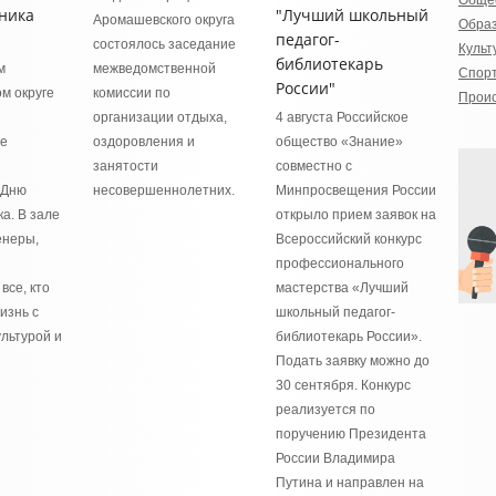
Обще
ника
"Лучший школьный
Аромашевского округа
Обра
педагог-
состоялось заседание
Культ
библиотекарь
м
межведомственной
Спор
России"
м округе
комиссии по
Прои
организации отдыха,
4 августа Российское
ое
оздоровления и
общество «Знание»
занятости
совместно с
 Дню
несовершеннолетних.
Минпросвещения России
а. В зале
открыло прием заявок на
енеры,
Всероссийский конкурс
профессионального
все, кто
мастерства «Лучший
изнь с
школьный педагог-
льтурой и
библиотекарь России».
Подать заявку можно до
30 сентября. Конкурс
реализуется по
поручению Президента
России Владимира
Путина и направлен на