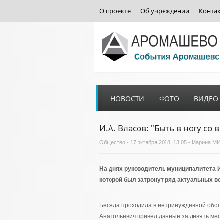
О проекте
Об учреждении
Конта
НОВОСТИ
ФОТО
ВИДЕО
И.А. Власов: "Быть в ногу со
Общество
- 17 октября 2018, 13:05 - Марина
На днях руководитель муниципалитета И
которой был затронут ряд актуальных в
Беседа проходила в непринуждённой обста
Анатольевич привёл данные за девять мес