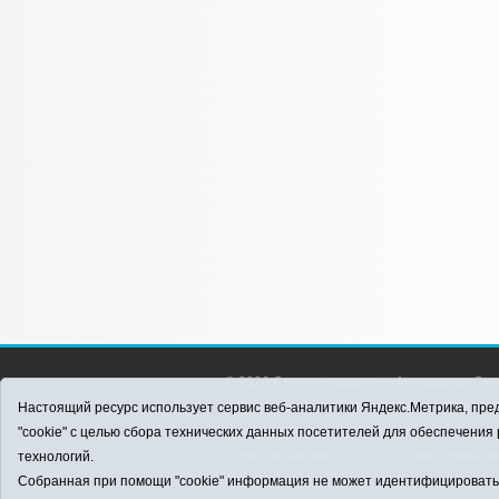
© 2026 Сетевое издание «Аромашево Онл
района. Для детей старше 16 лет. Все п
Настоящий ресурс использует сервис веб-аналитики Яндекс.Метрика, пред
материалов ссылка обязательна.
"cookie" с целью сбора технических данных посетителей для обеспечени
Адрес редакции: 627350, Россия, Тюменска
технологий.
Аромашево, ул. Кирова, д. 13.
Собранная при помощи "cookie" информация не может идентифицировать в