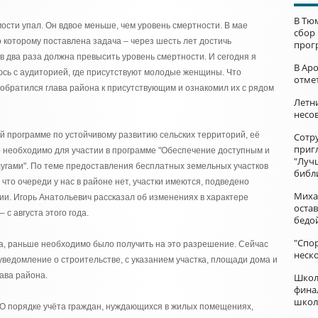
В Тю
ости упал. Он вдвое меньше, чем уровень смертности. В мае
сбор
о которому поставлена задача – через шесть лет достичь
прог
 два раза должна превысить уровень смертности. И сегодня я
В Ар
аюсь с аудиторией, где присутствуют молодые женщины. Что
отме
 обратился глава района к присутствующим и ознакомил их с рядом
Летни
несо
й программе по устойчивому развитию сельских территорий, её
Сотр
приг
то необходимо для участии в программе "Обеспечение доступным и
"Луч
гами". По теме предоставления бесплатных земельных участков
библ
что очереди у нас в районе нет, участки имеются, подведено
Миха
и. Игорь Анатольевич рассказал об изменениях в характере
остав
с августа этого года.
бедо
"Спор
ма, раньше необходимо было получить на это разрешение. Сейчас
неск
уведомление о строительстве, с указанием участка, площади дома и
ава района.
Школ
фина
школ
 "О порядке учёта граждан, нуждающихся в жилых помещениях,