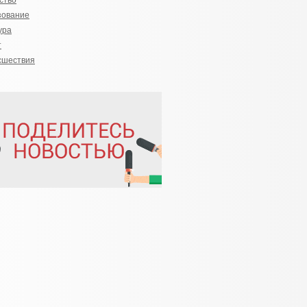
ство
зование
ура
т
сшествия