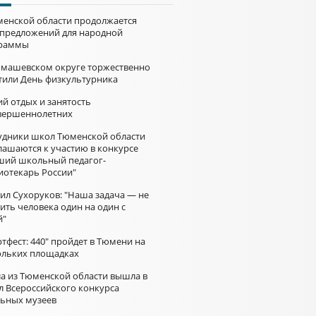
менской области продолжается
 предложений для народной
раммы
омашевском округе торжественно
тили День физкультурника
й отдых и занятость
вершеннолетних
удники школ Тюменской области
лашаются к участию в конкурсе
ший школьный педагог-
иотекарь России"
ил Сухоруков: "Наша задача — не
ить человека один на один с
й"
тфест: 440" пройдет в Тюмени на
ольких площадках
а из Тюменской области вышла в
л Всероссийского конкурса
ьных музеев