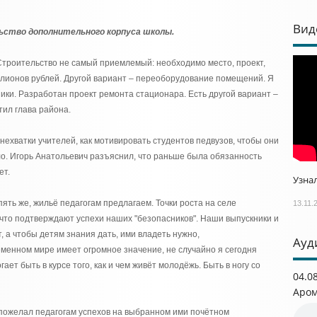
Вид
ьство дополнительного корпуса школы.
Строительство не самый приемлемый: необходимо место, проект,
ллионов рублей. Другой вариант – переоборудование помещений. Я
ики. Разработан проект ремонта стационара. Есть другой вариант –
тил глава района.
нехватки учителей, как мотивировать студентов педвузов, чтобы они
ло. Игорь Анатольевич разъяснил, что раньше была обязанность
ет.
Узнал
ять же, жильё педагогам предлагаем. Точки роста на селе
13.11.
что подтверждают успехи наших "безопасников". Наши выпускники и
т, а чтобы детям знания дать, ими владеть нужно,
Ауд
менном мире имеет огромное значение, не случайно я сегодня
ает быть в курсе того, как и чем живёт молодёжь. Быть в ногу со
04.0
Аром
 пожелал педагогам успехов на выбранном ими почётном