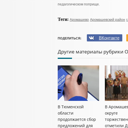
педагогическом поприще.
Теги:
Аромашево
Аромашевский район
ВКонтакте
ПОДЕЛИТЬСЯ:
Другие материалы рубрики 
В Тюменской
В Аромаше
области
округе
продолжается сбор
торжестве
предложений для
отметили Д