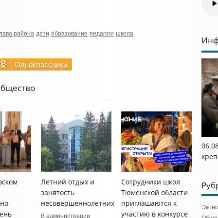
глава района
дети
образование
педагоги
школа
Инф
Одноклассники
Общество
06.0
креп
вском
Летний отдых и
Сотрудники школ
Руб
занятость
Тюменской области
нно
несовершеннолетних
приглашаются к
Экон
ень
участию в конкурсе
В администрации