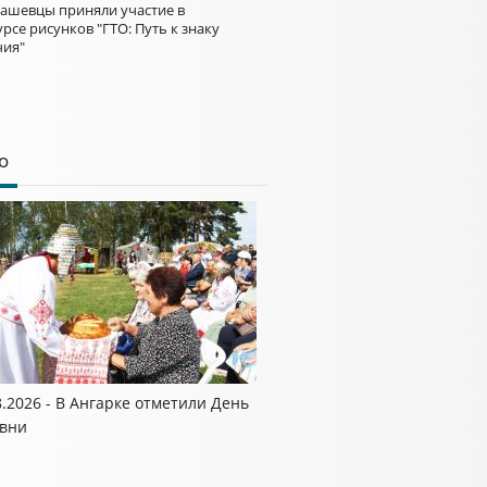
ашевцы приняли участие в
рсе рисунков "ГТО: Путь к знаку
чия"
о
8.2026 - В Ангарке отметили День
вни