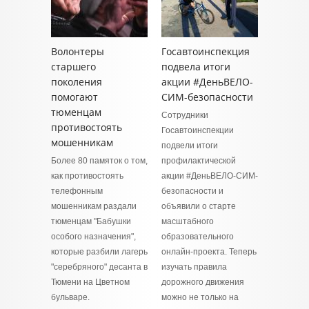
Волонтеры
Госавтоинспекция
старшего
подвела итоги
поколения
акции #ДеньВЕЛО-
помогают
СИМ-безопасности
тюменцам
Сотрудники
противостоять
Госавтоинспекции
мошенникам
подвели итоги
Более 80 памяток о том,
профилактической
как противостоять
акции #ДеньВЕЛО-СИМ-
телефонным
безопасности и
мошенникам раздали
объявили о старте
тюменцам "Бабушки
масштабного
особого назначения",
образовательного
которые разбили лагерь
онлайн-проекта. Теперь
"серебряного" десанта в
изучать правила
Тюмени на Цветном
дорожного движения
бульваре.
можно не только на