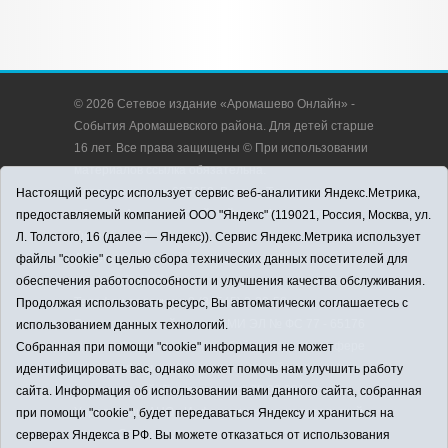
© 2026 Сетевое издание «Аромашево Онлайн» -
События Аромашевского района. Для детей старше
16 лет. Все права защищены © При использовании
материалов ссылка обязательна.
Адрес редакции: 627350, Россия, Тюменская
Настоящий ресурс использует сервис веб-аналитики Яндекс.Метрика,
область, Аромашевский район, с. Аромашево, ул.
предоставляемый компанией ООО "Яндекс" (119021, Россия, Москва, ул.
Кирова, д. 13.
Л. Толстого, 16 (далее — Яндекс)). Сервис Яндекс.Метрика использует
Адрес электронной почты редакции:
файлы "cookie" с целью сбора технических данных посетителей для
strudu72@obl72.ru
обеспечения работоспособности и улучшения качества обслуживания.
Телефон редакции: 8 (34545) 2-30-58
Продолжая использовать ресурс, Вы автоматически соглашаетесь с
Регистрационный номер СМИ ЭЛ № ФС 77 - 65176
использованием данных технологий.
выдано Федеральной службой по надзору в сфере
Собранная при помощи "cookie" информация не может
связи, информационных технологий и массовых
идентифицировать вас, однако может помочь нам улучшить работу
коммуникаций (Роскомнадзор) 28.03.2016 г.
сайта. Информация об использовании вами данного сайта, собранная
Учредитель: АНО «Информационно-издательский
при помощи "cookie", будет передаваться Яндексу и храниться на
центр «Слава труду».
серверах Яндекса в РФ. Вы можете отказаться от использования