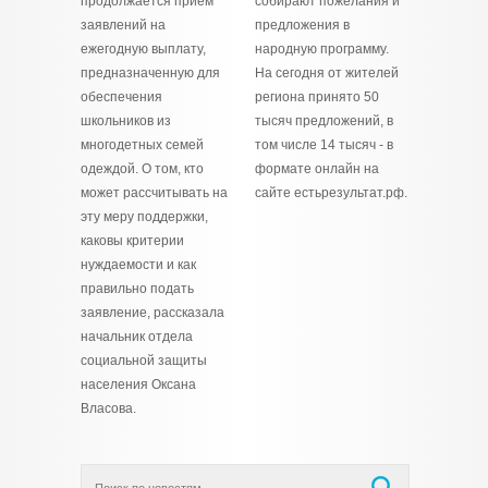
продолжается прием
собирают пожелания и
заявлений на
предложения в
ежегодную выплату,
народную программу.
предназначенную для
На сегодня от жителей
обеспечения
региона принято 50
школьников из
тысяч предложений, в
многодетных семей
том числе 14 тысяч - в
одеждой. О том, кто
формате онлайн на
может рассчитывать на
сайте естьрезультат.рф.
эту меру поддержки,
каковы критерии
нуждаемости и как
правильно подать
заявление, рассказала
начальник отдела
социальной защиты
населения Оксана
Власова.