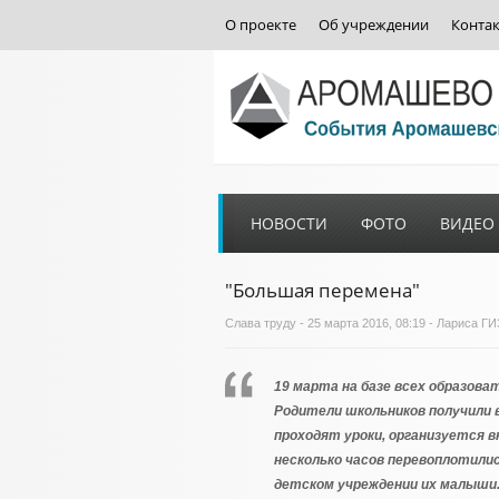
О проекте
Об учреждении
Конта
НОВОСТИ
ФОТО
ВИДЕО
"Большая перемена"
Слава труду
- 25 марта 2016, 08:19 - Лариса 
19 марта на базе всех образов
Родители школьников получили в
проходят уроки, организуется в
несколько часов перевоплотилис
детском учреждении их малыши