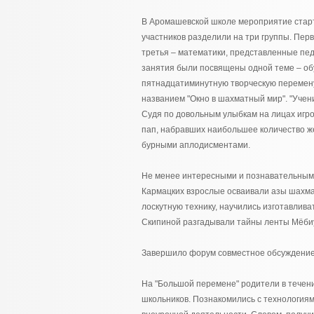
В Аромашевской школе мероприятие старт
участников разделили на три группы. Перв
третья – математики, представленные педа
занятия были посвящены одной теме – об
пятнадцатиминутную творческую перемену,
названием "Окно в шахматный мир". "Учен
Судя по довольным улыбкам на лицах игро
пап, набравших наибольшее количество ж
бурными аплодисментами.
Не менее интересными и познавательными 
Кармацких взрослые осваивали азы шахматн
лоскутную технику, научились изготавлива
Скипиной разгадывали тайны ленты Мёби
Завершило форум совместное обсуждение 
На "Большой перемене" родители в течение
школьников. Познакомились с технологиям