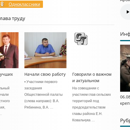
Одноклассники
лава труду
Инф
лучших
Начали свою работу
Говорили о важном
и актуальном
• Участники первого
льный
заседания
На совещании с
ечали
Общественной палаты
участием глав сельских
06.0
стного
(слева направо): В.А.
территорий под
креп
ия,
Рябинина, В.А. …
председательством
…
главы района Е.Н.
Руб
Ковальчука …