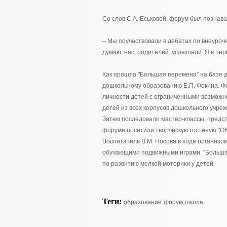
Со слов С.А. Еськовой, форум был познав
– Мы поучаствовали в дебатах по внеуроч
думаю, нас, родителей, услышали. Я в пер
Как прошла "Большая перемена" на базе д
дошкольному образованию Е.П. Фокина. Ф
личности детей с ограниченными возможн
детей из всех корпусов дошкольного учреж
Затем последовали мастер-классы, предст
форума посетили творческую гостиную "Об
Воспитатель В.М. Носова в ходе организ
обучающими подвижными играми. "Больша
по развитию мелкой моторики у детей.
Теги:
образование
форум
школа