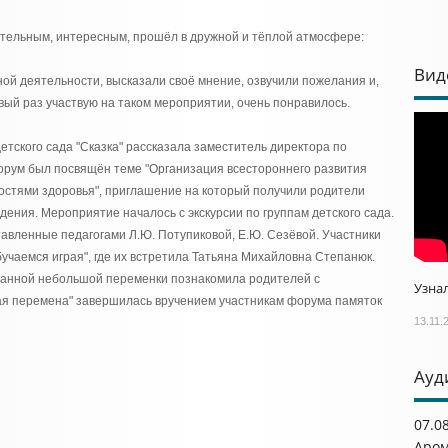
ательным, интересным, прошёл в дружной и тёплой атмосфере:
Вид
ной деятельности, высказали своё мнение, озвучили пожелания и,
вый раз участвую на таком мероприятии, очень понравилось.
етского сада "Сказка" рассказала заместитель директора по
орум был посвящён теме "Организация всестороннего развития
остями здоровья", приглашение на который получили родители
дения. Мероприятие началось с экскурсии по группам детского сада.
авленные педагогами Л.Ю. Потупиковой, Е.Ю. Сезёвой. Участники
учаемся играя", где их встретила Татьяна Михайловна Степанюк.
ованной небольшой переменки познакомила родителей с
Узнал
я перемена" завершилась вручением участникам форума памяток
13.11.
Ауд
07.0
Аром