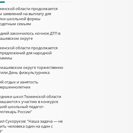
менской области продолжается
м заявлений на выплату для
пки школьной формы
одетным семьям
едией закончилось ночное ДТП в
ашевском округе
менской области продолжается
 предложений для народной
раммы
омашевском округе торжественно
тили День физкультурника
й отдых и занятость
вершеннолетних
удники школ Тюменской области
лашаются к участию в конкурсе
ший школьный педагог-
иотекарь России"
ил Сухоруков: "Наша задача — не
ить человека один на один с
й"