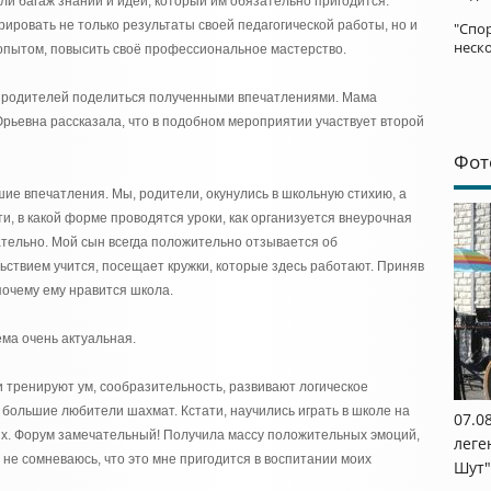
ли багаж знаний и идей, который им обязательно пригодится.
ровать не только результаты своей педагогической работы, но и
"Спор
неск
 опытом, повысить своё профессиональное мастерство.
 родителей поделиться полученными впечатлениями. Мама
рьевна рассказала, что в подобном мероприятии участвует второй
Фот
е впечатления. Мы, родители, окунулись в школьную стихию, а
ти, в какой форме проводятся уроки, как организуется внеурочная
ательно. Мой сын всегда положительно отзывается об
ьствием учится, посещает кружки, которые здесь работают. Приняв
почему ему нравится школа.
ема очень актуальная.
и тренируют ум, сообразительность, развивают логическое
большие любители шахмат. Кстати, научились играть в школе на
07.0
х. Форум замечательный! Получила массу положительных эмоций,
леге
, не сомневаюсь, что это мне пригодится в воспитании моих
Шут"