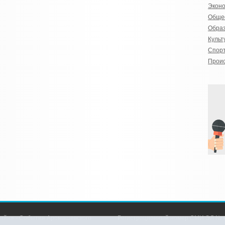
Экон
Обще
Обра
Культ
Спор
Прои
айн» - События Аромашевского
Регистрационный номер СМИ ЭЛ № Ф