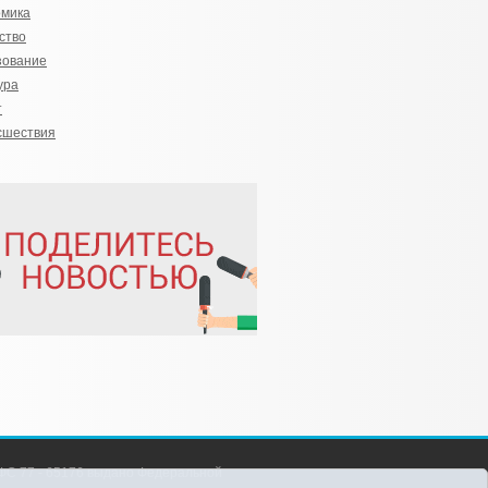
омика
ство
зование
ура
т
сшествия
С 77 - 65176 выдано Федеральной