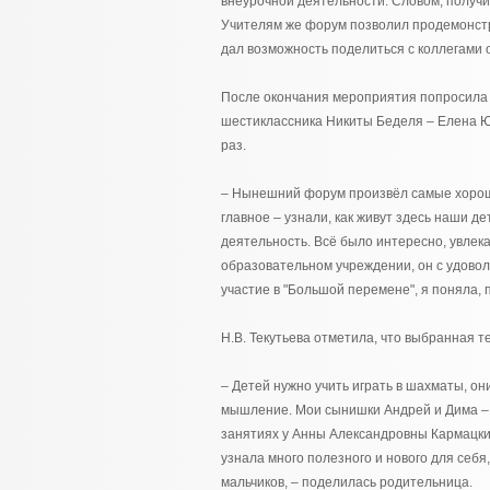
внеурочной деятельности. Словом, получи
Учителям же форум позволил продемонстри
дал возможность поделиться с коллегами
После окончания мероприятия попросила
шестиклассника Никиты Беделя – Елена Ю
раз.
– Нынешний форум произвёл самые хороши
главное – узнали, как живут здесь наши де
деятельность. Всё было интересно, увлек
образовательном учреждении, он с удовол
участие в "Большой перемене", я поняла, 
Н.В. Текутьева отметила, что выбранная т
– Детей нужно учить играть в шахматы, он
мышление. Мои сынишки Андрей и Дима – 
занятиях у Анны Александровны Кармацки
узнала много полезного и нового для себя
мальчиков, – поделилась родительница.