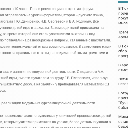
В Тю
овало в 10 часов. После регистрации и открытия форума
приё
ая отправилась на урок информатики, вторая – русского языка,
поку
гогами Т.Ю. Денисенко, Н.В. Сергеевой и В.А. Родиным. Все
мног
учению детей игре в шахматы. Затем родителей пригласили на
Траг
 во время которой они стали участниками викторины под
Аром
ики" отвечали на разнообразные вопросы, связанные с шахматами.
В Тю
ков интеллектуальный отдых всем понравился. В заключение мам и
сбор
етонов за правильные ответы, наградили почётными грамотами и
прог
В Ар
отме
стали занятия по внеурочной деятельности. С педагогом А.А.
ой игры, вместе с учителем по труду Г.В. Плесовских, используя
Летни
несо
ть шахматную доску, а на занятии у преподавателя математики С.Н.
уса.
Сотр
приг
"Луч
реализации модульных курсов внеурочной деятельности.
библ
 нескольких часов погрузились в ученический процесс своих детей-
Миха
остав
и, которые учителя применяют на уроках, более детально узнали о
бедо