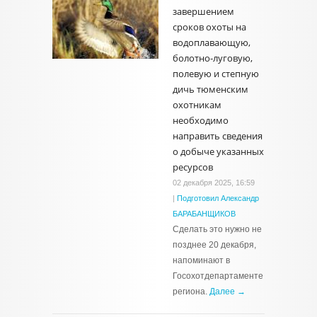
завершением
сроков охоты на
водоплавающую,
болотно-луговую,
полевую и степную
дичь тюменским
охотникам
необходимо
направить сведения
о добыче указанных
ресурсов
02 декабря 2025, 16:59
|
Подготовил Александр
БАРАБАНЩИКОВ
Сделать это нужно не
позднее 20 декабря,
напоминают в
Госохотдепартаменте
региона.
Далее →