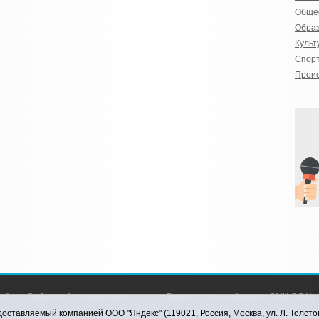
Обще
Обра
Культ
Спор
Прои
айн» - События Аромашевского
Регистрационный номер СМИ ЭЛ № Ф
рава защищены © При использовании
службой по надзору в сфере связи,
оставляемый компанией ООО "Яндекс" (119021, Россия, Москва, ул. Л. Толсто