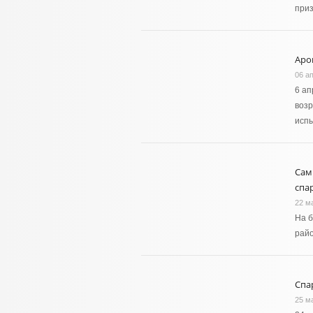
приз
Аро
06 а
6 ап
возр
исп
Сам
спа
22 м
На 
райо
Спа
25 м