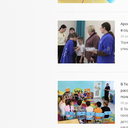
Аро
в с
29 а
Торж
улиц
В Т
рас
пол
08 д
В Тю
проф
детс