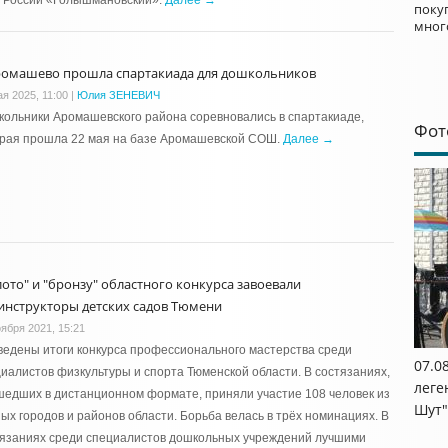
 России «Голышмановский».
Далее →
поку
мног
ромашево прошла спартакиада для дошкольников
ая 2025, 11:00
|
Юлия ЗЕНЕВИЧ
ольники Аромашевского района соревновались в спартакиаде,
Фот
орая прошла 22 мая на базе Аромашевской СОШ.
Далее →
лото" и "бронзу" областного конкурса завоевали
инструкторы детских садов Тюмени
оября 2021, 15:21
едены итоги конкурса профессионального мастерства среди
07.0
иалистов физкультуры и спорта Тюменской области. В состязаниях,
леге
едших в дистанционном формате, приняли участие 108 человек из
Шут"
ых городов и районов области. Борьба велась в трёх номинациях. В
тязаниях среди специалистов дошкольных учреждений лучшими