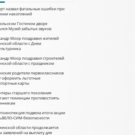
ерт назвал фатальные ошибки при
ении накоплений
больском Гостином дворе
ылся Музей забытых звуков
сандр Моор поздравил жителей
нской области с Днем
ультурника
сандр Моор поздравил строителей
нской области с праздником
нские родители первоклассников
т оформить льготные
спортные карты
нтеры старшего поколения
гают тюменцам противостоять
нникам
втоинспекция подвела итоги акции
ьВЕЛО-СИМ-безопасности
менской области продолжается
м заявлений на выплату для