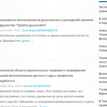
Эксп
хран
В то
машевских воспитанников дошкольных учреждений приняли
откр
одружество "Орлята-дошколята"
Алек
преля 2026, 15:27
|
Александр БАРАБАНЩИКОВ
Тюме
ественная церемония состоялась в здании начальной школы по
физк
е Декабристов.
Далее →
Алек
Тюме
Тюме
могу
тран
юменской области юрисконсульт правового направления
Воло
сказал воспитанникам детского сада о профессии
помо
ицейского
моше
екабря 2025, 08:20
|
Ксения БОНДАРЕНКО
Госа
менской области в рамках акции «Все профессии нужны, все
#Ден
ессии важны» состоялась дружеская встреча воспитанников
В Тю
кого сада №3 «Вишенка» и сотрудников межмуниципального отдела
приё