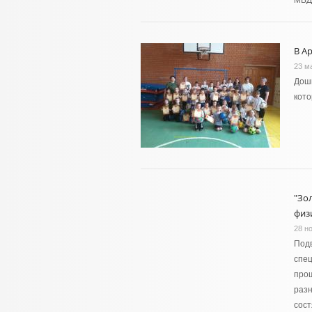
МВД
В А
23 м
Дошк
кот
"Зо
физ
28 н
Подв
спец
прош
разн
сос