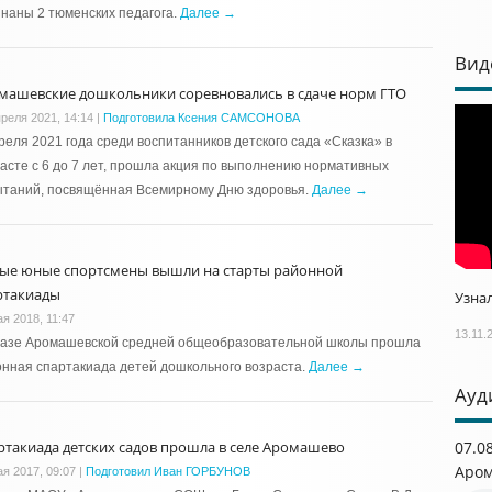
наны 2 тюменских педагога.
Далее →
Вид
машевские дошкольники соревновались в сдаче норм ГТО
преля 2021, 14:14
|
Подготовила Ксения САМСОНОВА
реля 2021 года среди воспитанников детского сада «Сказка» в
асте с 6 до 7 лет, прошла акция по выполнению нормативных
ытаний, посвящённая Всемирному Дню здоровья.
Далее →
ые юные спортсмены вышли на старты районной
ртакиады
Узнал
ая 2018, 11:47
13.11.
базе Аромашевской средней общеобразовательной школы прошла
нная спартакиада детей дошкольного возраста.
Далее →
Ауд
ртакиада детских садов прошла в селе Аромашево
07.0
Аром
ая 2017, 09:07
|
Подготовил Иван ГОРБУНОВ