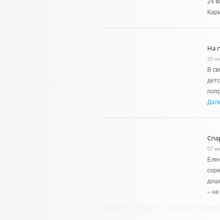
24 м
Карм
На 
20 я
В св
детс
попр
Дал
Спа
07 и
Елен
соре
дошк
– н