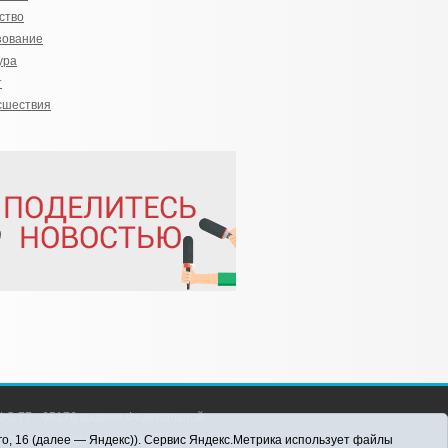
ство
зование
ура
т
сшествия
С 77 - 65176 выдано Федеральной
 информационных технологий и массовых
го, 16 (далее — Яндекс)). Сервис Яндекс.Метрика использует файлы