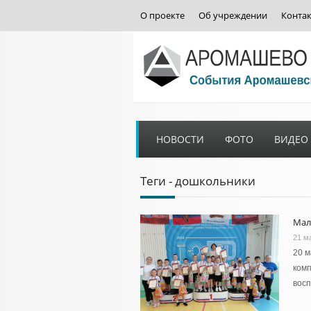
О проекте
Об учреждении
Конта
НОВОСТИ
ФОТО
ВИДЕО
Теги - дошкольники
Мал
21 м
20 м
комп
восп