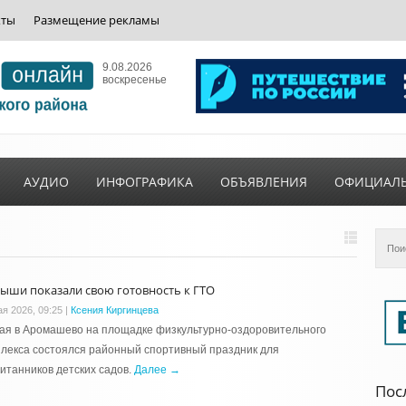
кты
Размещение рекламы
9.08.2026
воскресенье
АУДИО
ИНФОГРАФИКА
ОБЪЯВЛЕНИЯ
ОФИЦИАЛ
ыши показали свою готовность к ГТО
ая 2026, 09:25
|
Ксения Киргинцева
ая в Аромашево на площадке физкультурно-оздоровительного
лекса состоялся районный спортивный праздник для
итанников детских садов.
Далее →
Пос