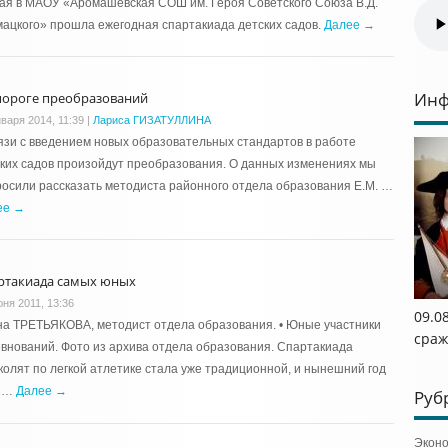
ая в МАОУ «Аромашевская СОШ им. Героя Советского Союза В.Д.
ацкого» прошла ежегодная спартакиада детских садов.
Далее →
Инф
пороге преобразований
нваря 2014, 11:39
|
Лариса ГИЗАТУЛЛИНА
язи с введением новых образовательных стандартов в работе
ких садов произойдут преобразования. О данных изменениях мы
осили рассказать методиста районного отдела образования Е.М. …
ее →
ртакиада самых юных
юня 2011, 13:36
09.08
а ТРЕТЬЯКОВА, методист отдела образования. • Юные участники
сраж
внований. Фото из архива отдела образования. Спартакиада
олят по легкой атлетике стала уже традиционной, и нынешний год
е …
Далее →
Руб
Экон