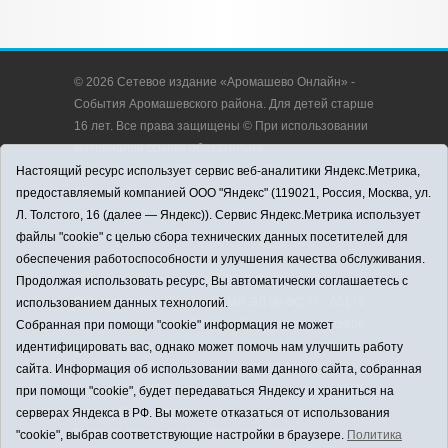
© 2026 Сетевое издание «Аромашево Онлайн» -
События Аромашевского района. Для детей старше
16 лет. Все права защищены © При использовании
материалов ссылка обязательна.
Адрес редакции: 627350, Россия, Тюменская
Настоящий ресурс использует сервис веб-аналитики Яндекс.Метрика,
область, Аромашевский район, с. Аромашево, ул.
предоставляемый компанией ООО "Яндекс" (119021, Россия, Москва, ул.
Кирова, д. 13.
Л. Толстого, 16 (далее — Яндекс)). Сервис Яндекс.Метрика использует
Адрес электронной почты редакции:
файлы "cookie" с целью сбора технических данных посетителей для
strudu72@obl72.ru
обеспечения работоспособности и улучшения качества обслуживания.
Телефон редакции: 8 (34545) 2-30-58
Продолжая использовать ресурс, Вы автоматически соглашаетесь с
Регистрационный номер СМИ ЭЛ № ФС 77 - 65176
использованием данных технологий.
выдано Федеральной службой по надзору в сфере
Собранная при помощи "cookie" информация не может
связи, информационных технологий и массовых
идентифицировать вас, однако может помочь нам улучшить работу
коммуникаций (Роскомнадзор) 28.03.2016 г.
сайта. Информация об использовании вами данного сайта, собранная
Учредитель: АНО «Информационно-издательский
при помощи "cookie", будет передаваться Яндексу и храниться на
центр «Слава труду».
серверах Яндекса в РФ. Вы можете отказаться от использования
Главный редактор: А.Н. Барабанщиков
"cookie", выбрав соответствующие настройки в браузере.
Политика