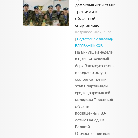
допризывники стали
третьими в
областной
спартакиаде
02 декабря 2025, 09:22
|
Подготовил Александр
БАРАБАНЩИКОВ
На минувшей неделе
в ЦЗВС «Сосновый
бор» Заводоуковского
городского округа
состоялся третий
этап Спартакиады
среди допризывной
молодежи Тюменской
области,
посвященный 80-
летию Победы в
Великой
Отечественной войне