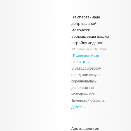
На спартакиаде
допризывной
молодёжи
аромашевцы вошли
в тройку лидеров
19 февраля 2018, 08:44
|
Подготовил Иван
ГОРБУНОВ
В Заводоуковском
городском округе
соревновалась
допризывная
молодежь юга
Тюменской области.
Далее →
Аромашевские