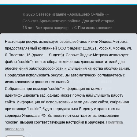
© 2026 Сетевое издание «Аромашево Онлайн» -
События Аромашевского района. Для детей старше
16 лет. Все права защищены © При использовании
материалов ссылка обязательна.
Адрес редакции: 627350, Россия, Тюменская
Настоящий ресурс использует сервис веб-аналитики Яндекс.Метрика,
область, Аромашевский район, с. Аромашево, ул.
предоставляемый компанией ООО "Яндекс" (119021, Россия, Москва, ул.
Кирова, д. 13.
Л. Толстого, 16 (далее — Яндекс)). Сервис Яндекс.Метрика использует
Адрес электронной почты редакции:
файлы "cookie" с целью сбора технических данных посетителей для
strudu72@obl72.ru
обеспечения работоспособности и улучшения качества обслуживания.
Телефон редакции: 8 (34545) 2-30-58
Продолжая использовать ресурс, Вы автоматически соглашаетесь с
Регистрационный номер СМИ ЭЛ № ФС 77 - 65176
использованием данных технологий.
выдано Федеральной службой по надзору в сфере
Собранная при помощи "cookie" информация не может
связи, информационных технологий и массовых
идентифицировать вас, однако может помочь нам улучшить работу
коммуникаций (Роскомнадзор) 28.03.2016 г.
сайта. Информация об использовании вами данного сайта, собранная
Учредитель: АНО «Информационно-издательский
при помощи "cookie", будет передаваться Яндексу и храниться на
центр «Слава труду».
серверах Яндекса в РФ. Вы можете отказаться от использования
Главный редактор: А.Н. Барабанщиков
"cookie", выбрав соответствующие настройки в браузере.
Политика
Политика оператора
оператора