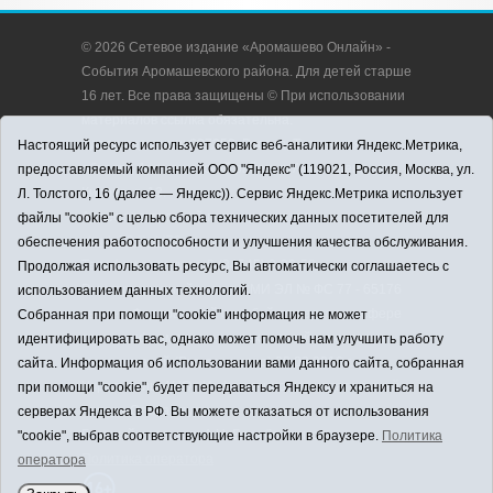
© 2026 Сетевое издание «Аромашево Онлайн» -
События Аромашевского района. Для детей старше
16 лет. Все права защищены © При использовании
материалов ссылка обязательна.
Адрес редакции: 627350, Россия, Тюменская
Настоящий ресурс использует сервис веб-аналитики Яндекс.Метрика,
область, Аромашевский район, с. Аромашево, ул.
предоставляемый компанией ООО "Яндекс" (119021, Россия, Москва, ул.
Кирова, д. 13.
Л. Толстого, 16 (далее — Яндекс)). Сервис Яндекс.Метрика использует
Адрес электронной почты редакции:
файлы "cookie" с целью сбора технических данных посетителей для
strudu72@obl72.ru
обеспечения работоспособности и улучшения качества обслуживания.
Телефон редакции: 8 (34545) 2-30-58
Продолжая использовать ресурс, Вы автоматически соглашаетесь с
Регистрационный номер СМИ ЭЛ № ФС 77 - 65176
использованием данных технологий.
выдано Федеральной службой по надзору в сфере
Собранная при помощи "cookie" информация не может
связи, информационных технологий и массовых
идентифицировать вас, однако может помочь нам улучшить работу
коммуникаций (Роскомнадзор) 28.03.2016 г.
сайта. Информация об использовании вами данного сайта, собранная
Учредитель: АНО «Информационно-издательский
при помощи "cookie", будет передаваться Яндексу и храниться на
центр «Слава труду».
серверах Яндекса в РФ. Вы можете отказаться от использования
Главный редактор: А.Н. Барабанщиков
"cookie", выбрав соответствующие настройки в браузере.
Политика
Политика оператора
оператора