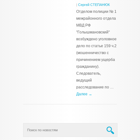
|
Сергей СТЕПАНЮК
Отделом полиции № 1
межрайонного отдела
МВД РФ
"Голышмановский"
возбуждено уголовное
дело по статье 159 ч.2
(мошенничество с
причинением ущерба
гражданину).
Следователь,
ведущий
расследование по …
Далее →