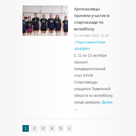
Аромашевцы
приняли участие в
спартакиаде по
волейболу
15 октября 2024, 11:33
|
Подготовила Юлия
ЗЕНЕВИЧ
С 11 по 13 октября
прошел
предварительный
этап ХХVIII
Спартакиады
учащихся Тюменской
области по волейболу,
среди девушек.
Далее
→
1
2
3
4
5