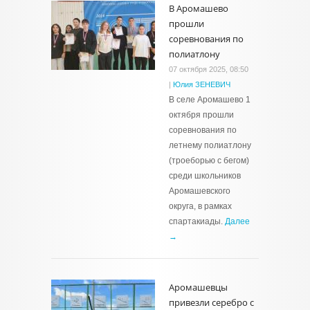
В Аромашево
прошли
соревнования по
полиатлону
07 октября 2025, 08:50
|
Юлия ЗЕНЕВИЧ
В селе Аромашево 1
октября прошли
соревнования по
летнему полиатлону
(троеборью с бегом)
среди школьников
Аромашевского
округа, в рамках
спартакиады.
Далее
→
Аромашевцы
привезли серебро с