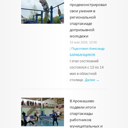
продемонстрировал
свои умения в
региональной
спартакиаде
допризывной
молодежи
19 мая 2026, 10:56
|
Подготовил Александр
БАРАБАНЩИКОВ
I этап состязаний
состоялся с 13 по 14
мая в областной
столице.
Далее →
В Аромашево
подвели итоги
спартакиады
работников
муниципальных и