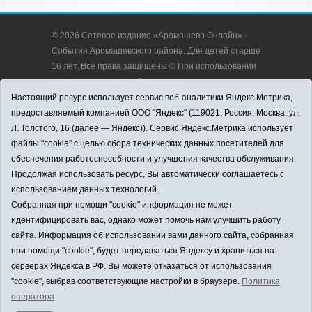
© 2026 Сетевое издание «Аромашево Онлайн» -
События Аромашевского района. Для детей старше
16 лет. Все права защищены © При использовании
материалов ссылка обязательна.
Адрес редакции: 627350, Россия, Тюменская
Настоящий ресурс использует сервис веб-аналитики Яндекс.Метрика,
область, Аромашевский район, с. Аромашево, ул.
предоставляемый компанией ООО "Яндекс" (119021, Россия, Москва, ул.
Кирова, д. 13.
Л. Толстого, 16 (далее — Яндекс)). Сервис Яндекс.Метрика использует
Адрес электронной почты редакции:
файлы "cookie" с целью сбора технических данных посетителей для
strudu72@obl72.ru
обеспечения работоспособности и улучшения качества обслуживания.
Телефон редакции: 8 (34545) 2-30-58
Продолжая использовать ресурс, Вы автоматически соглашаетесь с
Регистрационный номер СМИ ЭЛ № ФС 77 - 65176
использованием данных технологий.
выдано Федеральной службой по надзору в сфере
Собранная при помощи "cookie" информация не может
связи, информационных технологий и массовых
идентифицировать вас, однако может помочь нам улучшить работу
коммуникаций (Роскомнадзор) 28.03.2016 г.
сайта. Информация об использовании вами данного сайта, собранная
Учредитель: АНО «Информационно-издательский
при помощи "cookie", будет передаваться Яндексу и храниться на
центр «Слава труду».
серверах Яндекса в РФ. Вы можете отказаться от использования
Главный редактор: А.Н. Барабанщиков
"cookie", выбрав соответствующие настройки в браузере.
Политика
Политика оператора
оператора