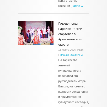
когда стартуют
кастинги.
Далее →
Год единства
народов России
стартовал в
Аромашевском
округе
13 марта 2026, 08:36
|
Марина ОСОКИНА
На торжестве
жителей
муниципалитета
поздравил его
руководитель Игорь
Власов, напомнив о
важности сохранения
и приумножения
культурного наследия,