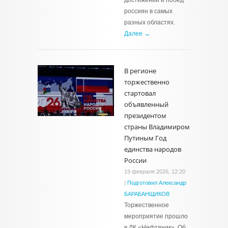
достижений и побед
россиян в самых
разных областях.
Далее →
В регионе
торжественно
стартовал
объявленный
президентом
страны Владимиром
Путиным Год
единства народов
России
19 февраля 2026, 12:20
|
Подготовил Александр
БАРАБАНЩИКОВ
Торжественное
мероприятие прошло
в ДК «Нефтяник». Об