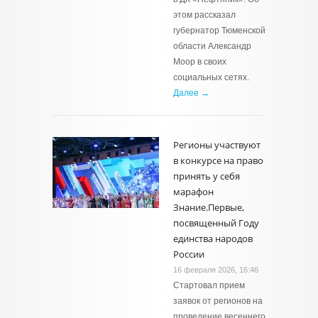
этом рассказал
губернатор Тюменской
области Александр
Моор в своих
социальных сетях.
Далее →
Регионы участвуют
в конкурсе на право
принять у себя
марафон
Знание.Первые,
посвященный Году
единства народов
России
16 февраля 2026, 16:46
Стартовал прием
заявок от регионов на
проведение весеннего