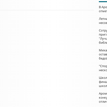
В Ар
отме
Летни
несо
Сотр
приг
"Луч
библ
Миха
остав
бедо
"Спор
неск
Школ
фина
школ
Аром
конку
отли