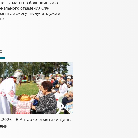
ые выплаты по больничным от
онального отделения СФР
занятые смогут получить уже в
те
о
8.2026 - В Ангарке отметили День
вни