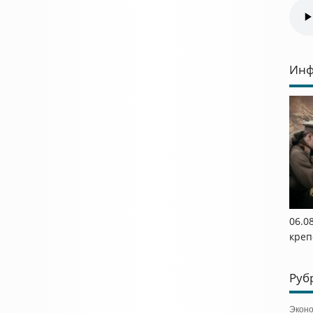
Инф
06.0
креп
Руб
Экон