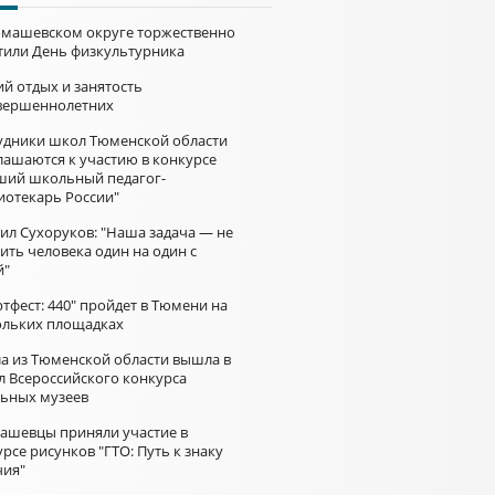
омашевском округе торжественно
тили День физкультурника
й отдых и занятость
вершеннолетних
удники школ Тюменской области
лашаются к участию в конкурсе
ший школьный педагог-
иотекарь России"
ил Сухоруков: "Наша задача — не
ить человека один на один с
й"
тфест: 440" пройдет в Тюмени на
ольких площадках
а из Тюменской области вышла в
л Всероссийского конкурса
ьных музеев
ашевцы приняли участие в
рсе рисунков "ГТО: Путь к знаку
чия"