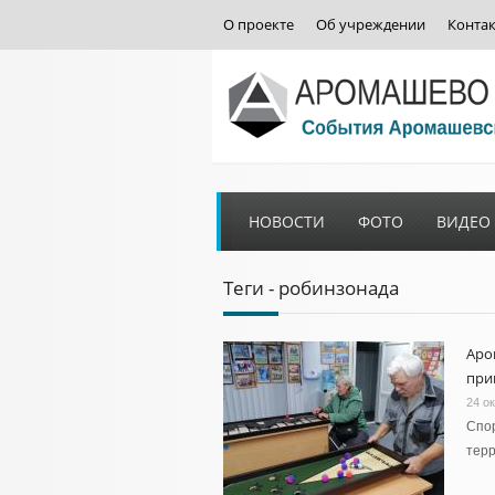
О проекте
Об учреждении
Конта
НОВОСТИ
ФОТО
ВИДЕО
Теги - робинзонада
Аро
при
24 о
Спо
тер