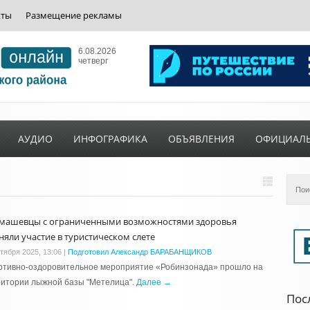
кты
Размещение рекламы
6.08.2026
четверг
АУДИО
ИНФОГРАФИКА
ОБЪЯВЛЕНИЯ
ОФИЦИАЛ
машевцы с ограниченными возможностями здоровья
няли участие в туристическом слете
ктября 2025, 13:06
|
Подготовил Александр БАРАБАНЩИКОВ
ртивно-оздоровительное мероприятие «Робинзонада» прошло на
ритории лыжной базы "Метелица".
Далее →
Пос