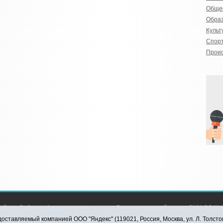
Обще
Обра
Культ
Спор
Прои
айн» - События Аромашевского
Регистрационный номер СМИ ЭЛ № Ф
рава защищены © При использовании
службой по надзору в сфере связи,
оставляемый компанией ООО "Яндекс" (119021, Россия, Москва, ул. Л. Толсто