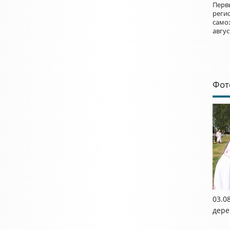
Перв
реги
само
авгус
Фот
03.0
дере