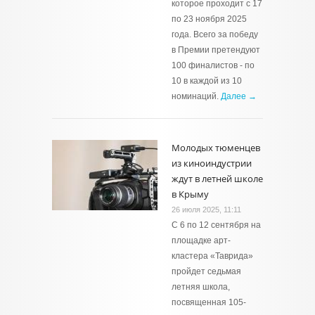
которое проходит с 17
по 23 ноября 2025
года. Всего за победу
в Премии претендуют
100 финалистов - по
10 в каждой из 10
номинаций.
Далее →
Молодых тюменцев
из киноиндустрии
ждут в летней школе
в Крыму
26 июля 2025, 11:11
С 6 по 12 сентября на
площадке арт-
кластера «Таврида»
пройдет седьмая
летняя школа,
посвященная 105-