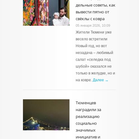
дельные советы, как
вывести пятно от
свёклы с ковра
05 января 2026, 10:09
Жители Тюмени уже
весело встретили
Новый год, но вот
незадача – любимый
салат «селедка под
шубой» оказался не
только в желудке, но и
на ковре.
Далее →
Тюменцев
наградили за
реализацию
социально
значимых
инициатив и