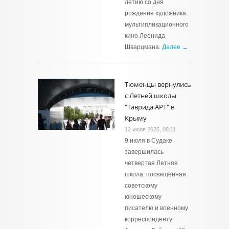
летию со дня
рождения художника
мультипликационного
кино Леонида
Шварцмана.
Далее →
Тюменцы вернулись
с Летней школы
"Таврида.АРТ" в
Крыму
12 июля 2025, 08:11
9 июля в Судаке
завершилась
четвертая Летняя
школа, посвященная
советскому
юношескому
писателю и военному
корреспонденту