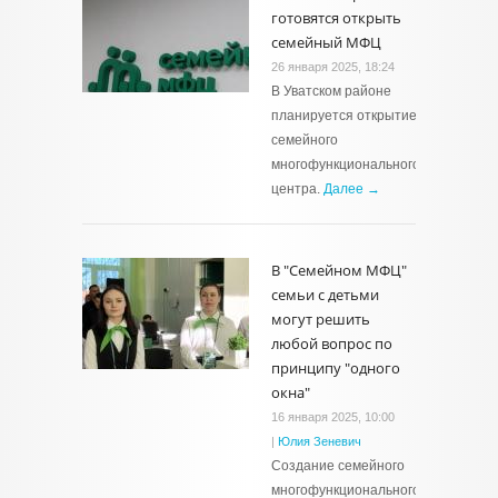
готовятся открыть
семейный МФЦ
26 января 2025, 18:24
В Уватском районе
планируется открытие
семейного
многофункционального
центра.
Далее →
В "Семейном МФЦ"
семьи с детьми
могут решить
любой вопрос по
принципу "одного
окна"
16 января 2025, 10:00
|
Юлия Зеневич
Создание семейного
многофункционального