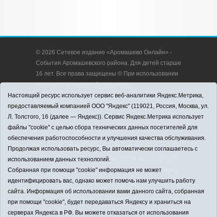
© 2026 Сетевое издание «Аромашево Онлайн» -
События Аромашевского района. Для детей старше
16 лет. Все права защищены © При использовании
материалов ссылка обязательна.
Адрес редакции: 627350, Россия, Тюменская
Настоящий ресурс использует сервис веб-аналитики Яндекс.Метрика,
область, Аромашевский район, с. Аромашево, ул.
предоставляемый компанией ООО "Яндекс" (119021, Россия, Москва, ул.
Кирова, д. 13.
Л. Толстого, 16 (далее — Яндекс)). Сервис Яндекс.Метрика использует
Адрес электронной почты редакции:
файлы "cookie" с целью сбора технических данных посетителей для
strudu72@obl72.ru
обеспечения работоспособности и улучшения качества обслуживания.
Телефон редакции: 8 (34545) 2-30-58
Продолжая использовать ресурс, Вы автоматически соглашаетесь с
Регистрационный номер СМИ ЭЛ № ФС 77 - 65176
использованием данных технологий.
выдано Федеральной службой по надзору в сфере
Собранная при помощи "cookie" информация не может
связи, информационных технологий и массовых
идентифицировать вас, однако может помочь нам улучшить работу
коммуникаций (Роскомнадзор) 28.03.2016 г.
сайта. Информация об использовании вами данного сайта, собранная
Учредитель: АНО «Информационно-издательский
при помощи "cookie", будет передаваться Яндексу и храниться на
центр «Слава труду».
серверах Яндекса в РФ. Вы можете отказаться от использования