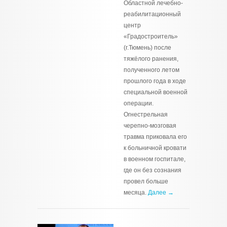
Областной лечебно-
реабилитационный
центр
«Градостроитель»
(г.Тюмень) после
тяжёлого ранения,
полученного летом
прошлого года в ходе
специальной военной
операции.
Огнестрельная
черепно-мозговая
травма приковала его
к больничной кровати
в военном госпитале,
где он без сознания
провел больше
месяца.
Далее →