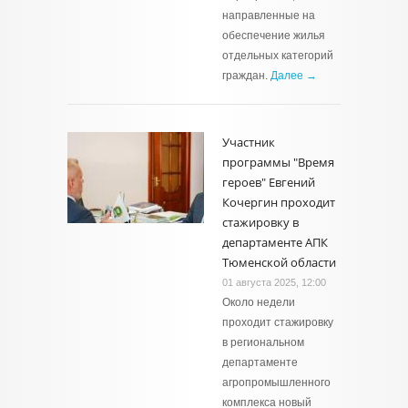
направленные на
обеспечение жилья
отдельных категорий
граждан.
Далее →
Участник
программы "Время
героев" Евгений
Кочергин проходит
стажировку в
департаменте АПК
Тюменской области
01 августа 2025, 12:00
Около недели
проходит стажировку
в региональном
департаменте
агропромышленного
комплекса новый