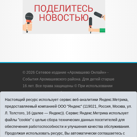
© 2026 Сетевое издание «Аромашево Онлайн» -
События Аромашевского района. Для детей старше
16 лет. Все права защищены © При использовании
материалов ссылка обязательна.
Адрес редакции: 627350, Россия, Тюменская
Настоящий ресурс использует сервис веб-аналитики Яндекс.Метрика,
область, Аромашевский район, с. Аромашево, ул.
предоставляемый компанией ООО "Яндекс" (119021, Россия, Москва, ул.
Кирова, д. 13.
Л. Толстого, 16 (далее — Яндекс)). Сервис Яндекс.Метрика использует
Адрес электронной почты редакции:
файлы "cookie" с целью сбора технических данных посетителей для
strudu72@obl72.ru
обеспечения работоспособности и улучшения качества обслуживания.
Телефон редакции: 8 (34545) 2-30-58
Продолжая использовать ресурс, Вы автоматически соглашаетесь с