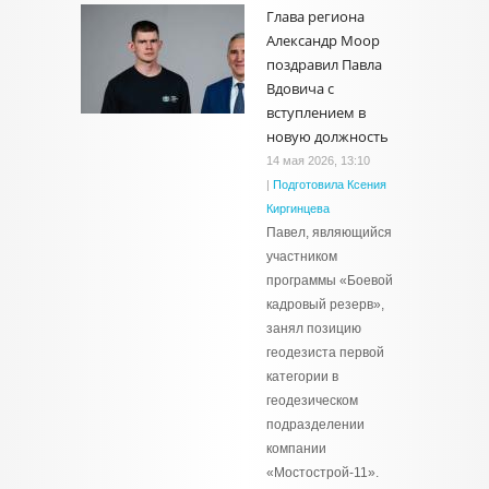
Глава региона
Александр Моор
поздравил Павла
Вдовича с
вступлением в
новую должность
14 мая 2026, 13:10
|
Подготовила Ксения
Киргинцева
Павел, являющийся
участником
программы «Боевой
кадровый резерв»,
занял позицию
геодезиста первой
категории в
геодезическом
подразделении
компании
«Мостострой-11».