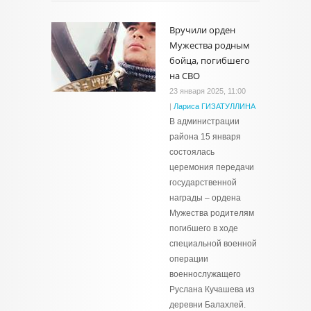
Вручили орден
Мужества родным
бойца, погибшего
на СВО
23 января 2025, 11:00
|
Лариса ГИЗАТУЛЛИНА
В администрации
района 15 января
состоялась
церемония передачи
государственной
награды – ордена
Мужества родителям
погибшего в ходе
специальной военной
операции
военнослужащего
Руслана Кучашева из
деревни Балахлей.