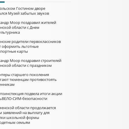
больском Гостином дворе
ылся Музей забытых звуков
сандр Моор поздравил жителей
нской области с Днем
ультурника
нские родители первоклассников
т оформить льготные
спортные карты
сандр Моор поздравил строителей
нской области с праздником
нтеры старшего поколения
гают тюменцам противостоять
нникам
втоинспекция подвела итоги акции
ьВЕЛО-СИМ-безопасности
менской области продолжается
м заявлений на выплату для
пки школьной формы
одетным семьям