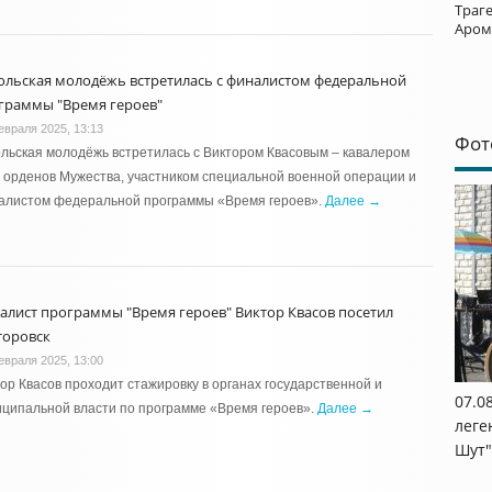
Траг
Аром
ольская молодёжь встретилась с финалистом федеральной
граммы "Время героев"
евраля 2025, 13:13
Фот
льская молодёжь встретилась с Виктором Квасовым – кавалером
 орденов Мужества, участником специальной военной операции и
алистом федеральной программы «Время героев».
Далее →
алист программы "Время героев" Виктор Квасов посетил
торовск
евраля 2025, 13:00
ор Квасов проходит стажировку в органах государственной и
07.0
ципальной власти по программе «Время героев».
Далее →
леге
Шут"