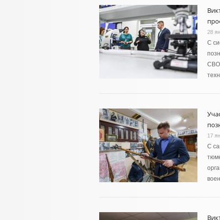
Вик
про
28 я
С си
позн
СВО 
тех
Уча
поз
17 я
С са
тюме
орга
воен
Вик