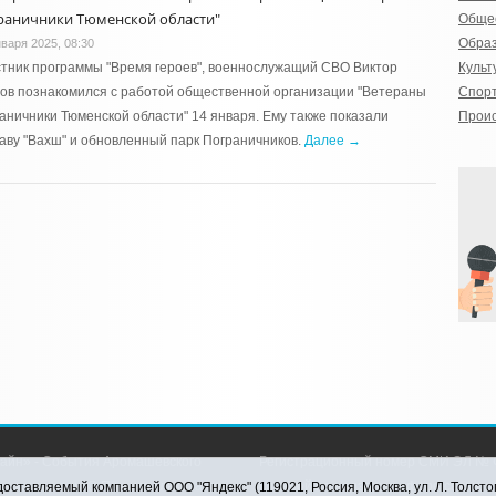
раничники Тюменской области"
Обще
Обра
нваря 2025, 08:30
тник программы "Время героев", военнослужащий СВО Виктор
Культ
ов познакомился с работой общественной организации "Ветераны
Спор
аничники Тюменской области" 14 января. Ему также показали
Прои
аву "Вахш" и обновленный парк Пограничников.
Далее →
айн» - События Аромашевского
Регистрационный номер СМИ ЭЛ № Ф
рава защищены © При использовании
службой по надзору в сфере связи,
оставляемый компанией ООО "Яндекс" (119021, Россия, Москва, ул. Л. Толсто