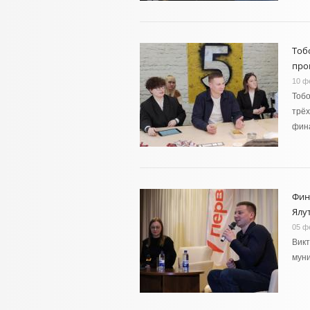
Тоб
про
10 ф
Тобо
трёх
фин
Фин
Ялу
05 ф
Викт
муни