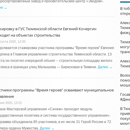
росортировочный завод и просветительский центр «Экодом».
ее →
В то
откр
Алек
Тюме
жировку в ГУС Тюменской области Евгений Кочергин
физк
ходит на объектах строительства
Тюме
густа 2025, 12:00
могу
олжается стажировка участника программы "Время героев" Евгения
тран
ргина в Главном управлении строительства Тюменской области. 13
Алек
ста он посетил очередной объект – строительную площадку жилого
Тюме
лекса в границах улиц Малышева — Бирюзовая в Тюмени.
Далее →
Воло
помо
моше
стники программы "Время героев" осваивают муниципальное
Госа
авление
#Ден
юня 2025, 13:22
В Тю
азе Мастерской управления «Сенеж» проходит модуль
приё
ударственная политика и система государственного управления».
поку
рамма объединила 85 участников, в их числе 31 Герой России и 72
мног
алера ордена Мужества.
Далее →