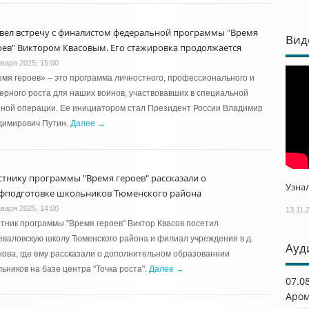
вел встречу с финалистом федеральной программы "Время
Вид
оев" Виктором Квасовым. Его стажировка продолжается
нваря 2025, 15:00
мя героев» – это программа личностного, профессионального и
ерного роста для наших воинов, участвовавших в специальной
ной операции. Ее инициатором стал Президент России Владимир
димирович Путин.
Далее →
стнику программы "Время героев" рассказали о
Узнал
фподготовке школьников Тюменского района
нваря 2025, 14:00
13.11.
тник программы "Время героев" Виктор Квасов посетил
валовскую школу Тюменского района и филиал учреждения в д.
Ауд
ова, где ему рассказали о дополнительном образованнии
ьников на базе центра "Точка роста".
Далее →
07.0
Аром