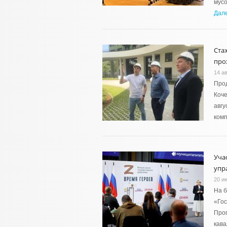
мусо
Дал
Ста
про
14 ав
Прод
Коче
авгу
комп
Уча
упр
20 и
На б
«Гос
Прог
кав