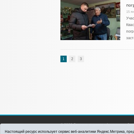
пог
15 я
Учас
Квас
погр
заст
1
2
3
© 2026 Сетевое издание «Аромашево Онл
района. Для детей старше 16 лет. Все п
Настоящий ресурс использует сервис веб-аналитики Яндекс.Метрика, пред