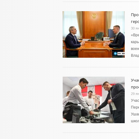
Про
гер
30 я
«Вре
карь
воен
Вла
Уча
про
29 я
Учас
Пере
Ушак
школ