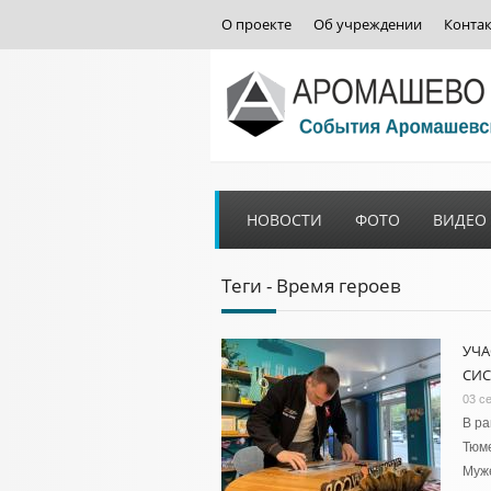
О проекте
Об учреждении
Конта
НОВОСТИ
ФОТО
ВИДЕО
Теги - Время героев
УЧА
СИС
03 с
В ра
Тюме
Муже