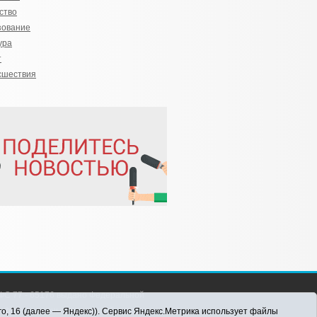
ство
зование
ура
т
сшествия
С 77 - 65176 выдано Федеральной
 информационных технологий и массовых
го, 16 (далее — Яндекс)). Сервис Яндекс.Метрика использует файлы