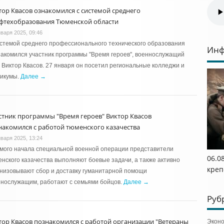
тор Квасов ознакомился с системой среднего
фтехобразования Тюменской области
нваря 2025, 09:46
стемой среднего профессионального технического образования
Инф
акомился участник программы "Время героев", военнослужащий
Виктор Квасов. 27 января он посетил региональные колледжи и
никумы.
Далее →
стник программы "Время героев" Виктор Квасов
накомился с работой тюменского казачества
нваря 2025, 13:24
мого начала специальной военной операции представители
06.0
нского казачества выполняют боевые задачи, а также активно
креп
низовывают сбор и доставку гуманитарной помощи
нослужащим, работают с семьями бойцов.
Далее →
Руб
тор Квасов познакомился с работой организации "Ветераны
Экон