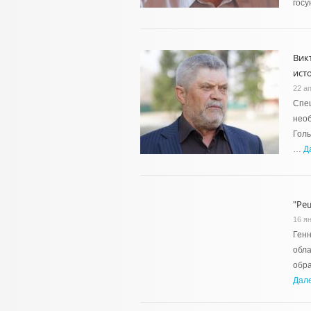
гос
Вик
ист
22 а
Спец
необ
Голы
…
Д
"Ре
16 я
Ген
обла
обр
Дал