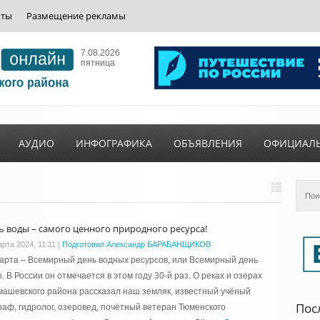
кты
Размещение рекламы
7.08.2026
пятница
АУДИО
ИНФОГРАФИКА
ОБЪЯВЛЕНИЯ
ОФИЦИАЛ
ь воды – самого ценного природного ресурса!
рта 2024, 11:11
|
Подготовил Александр БАРАБАНЩИКОВ
арта – Всемирный день водных ресурсов, или Всемирный день
. В России он отмечается в этом году 30-й раз. О реках и озерах
ашевского района рассказал наш земляк, известный учёный
Пос
раф, гидролог, озеровед, почётный ветеран Тюменского