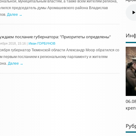
ональной, муниципальным властям, а также всем жителям региона,
елился председатель думы Аромашевского района Владислав
пов.
Далее →
Инф
уждаем послание губернатора: "Приоритеты определены"
оября 2018, 15:16
|
Иван ГОРБУНОВ
оября губернатор Тюменской области Александр Моор обратился со
м первым посланием к региональному парламенту и жителям
она.
Далее →
06.0
креп
Руб