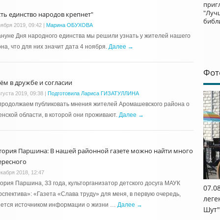
приг
"Луч
сть единство народов крепнет"
библ
оября 2019, 09:42
|
Марина ОБУХОВА
нуне Дня народного единства мы решили узнать у жителей нашего
на, что для них значит дата 4 ноября.
Далее →
Фот
ём в дружбе и согласии
густа 2019, 09:38
|
Подготовила Лариса ГИЗАТУЛЛИНА
продолжаем публиковать мнения жителей Аромашевского района о
нской области, в которой они проживают.
Далее →
тория Паршина: В нашей районной газете можно найти много
ересного
екабря 2018, 12:47
ория Паршина, 33 года, культорганизатор детского досуга МАУК
07.0
спектива»: «Газета «Слава труду» для меня, в первую очередь,
леге
яется источником информации о жизни …
Далее →
Шут"