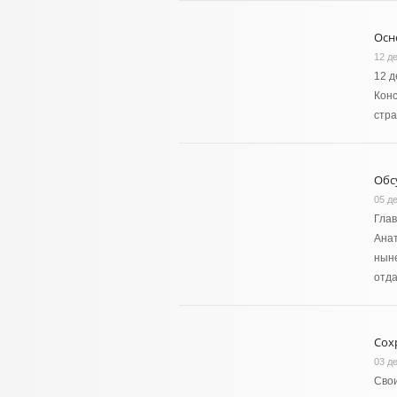
Осн
12 д
12 д
Конс
стра
Обс
05 д
Глав
Анат
ныне
отд
Сох
03 д
Свои