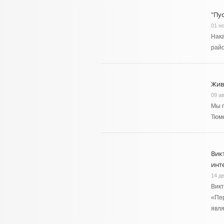
"Пу
01 н
Нака
райо
Жив
09 ав
Мы 
Тюме
Вик
инт
14 д
Викт
«Пер
явл