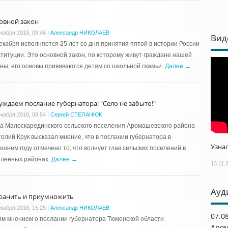
овной закон
екабря 2018, 09:46
|
Александр НИКОЛАЕВ
Вид
екабря исполняется 25 лет со дня принятия пятой в истории России
титуции. Это основной закон, по которому живут граждане нашей
ны, его основы прививаются детям со школьной скамьи.
Далее →
уждаем послание губернатора: "Село не забыто!"
екабря 2018, 08:54
|
Сергей СТЕПАНЮК
а Малоскарединского сельского поселения Аромашевского района
олий Крук высказал мнение, что в послании губернатора в
Узнал
шнем году отмечено то, что волнует глав сельских поселений в
алённых районах.
Далее →
13.11.
Ауд
ранить и приумножить
екабря 2018, 15:25
|
Александр НИКОЛАЕВ
07.0
м мнением о послании губернатора Тюменской области
Аром