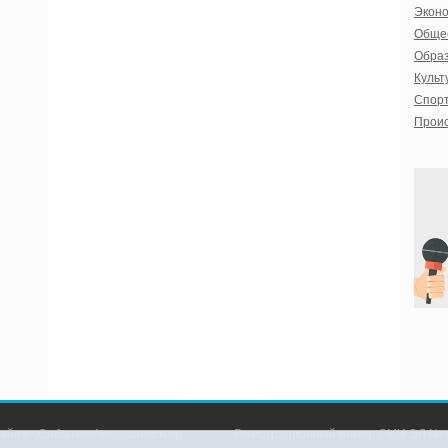
Экон
Обще
Обра
Культ
Спор
Прои
айн» - События Аромашевского
Регистрационный номер СМИ ЭЛ № Ф