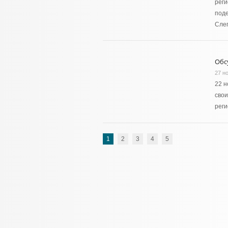
реги
под
Сле
Обс
27 н
22 н
свои
реги
1
2
3
4
5