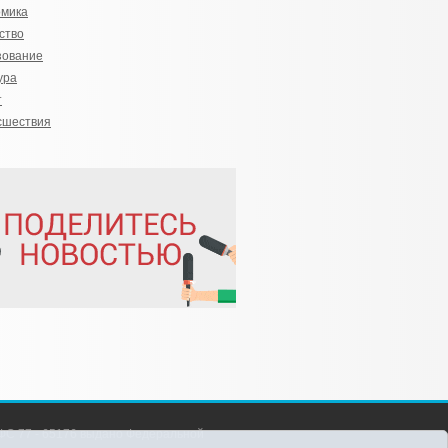
омика
ство
зование
ура
т
сшествия
С 77 - 65176 выдано Федеральной