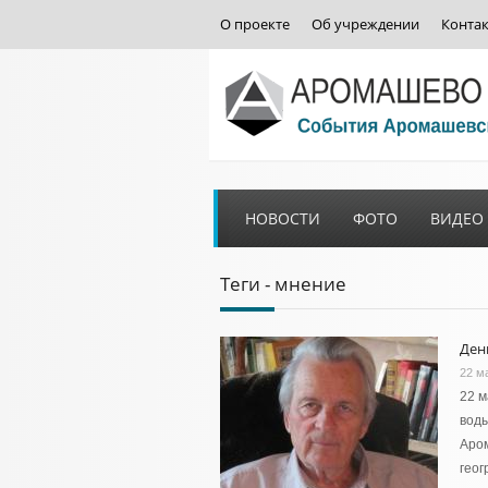
О проекте
Об учреждении
Конта
НОВОСТИ
ФОТО
ВИДЕО
Теги - мнение
Ден
22 ма
22 м
воды
Аром
геог