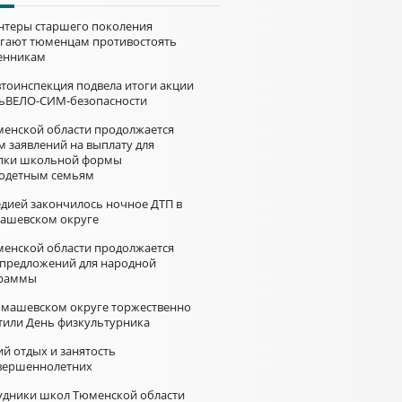
нтеры старшего поколения
гают тюменцам противостоять
нникам
втоинспекция подвела итоги акции
ьВЕЛО-СИМ-безопасности
менской области продолжается
м заявлений на выплату для
пки школьной формы
одетным семьям
едией закончилось ночное ДТП в
ашевском округе
менской области продолжается
 предложений для народной
раммы
омашевском округе торжественно
тили День физкультурника
й отдых и занятость
вершеннолетних
удники школ Тюменской области