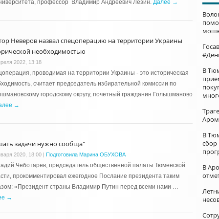
университета, профессор Владимир Андреевич Лёзин.
Далее →
Воло
помо
моше
тор Неверов назвал спецоперацию на территории Украины
Госа
орической необходимостью
#Ден
преля 2022, 13:18
В Тю
операция, проводимая на территории Украины - это историческая
приё
ходимость, считает председатель избирательной комиссии по
поку
шмановскому городскому округу, почетный гражданин Голышманово
мног
алее →
Траг
Аром
В Тю
сбор
шать задачи нужно сообща"
прог
нваря 2020, 18:00
|
Подготовила Марина ОБУХОВА
надий Чеботарев, председатель общественной палаты Тюменской
В Ар
отме
сти, прокомментировал ежегодное Послание президента таким
азом: «Президент страны Владимир Путин перед всеми нами …
Летни
ее →
несо
Сотр