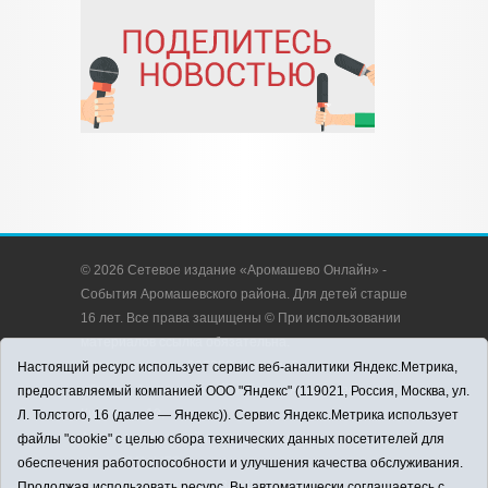
© 2026 Сетевое издание «Аромашево Онлайн» -
События Аромашевского района. Для детей старше
16 лет. Все права защищены © При использовании
материалов ссылка обязательна.
Адрес редакции: 627350, Россия, Тюменская
Настоящий ресурс использует сервис веб-аналитики Яндекс.Метрика,
область, Аромашевский район, с. Аромашево, ул.
предоставляемый компанией ООО "Яндекс" (119021, Россия, Москва, ул.
Кирова, д. 13.
Л. Толстого, 16 (далее — Яндекс)). Сервис Яндекс.Метрика использует
Адрес электронной почты редакции:
файлы "cookie" с целью сбора технических данных посетителей для
strudu72@obl72.ru
обеспечения работоспособности и улучшения качества обслуживания.
Телефон редакции: 8 (34545) 2-30-58
Продолжая использовать ресурс, Вы автоматически соглашаетесь с