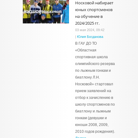
Носковой набирает
юных спортсменов
на обучение в
2024/2025 гг.
03 мая 2024, 09:42
|
Юлия Богданова
В ГАУ ДО ТО
«Областная
спортивная школа
олимпийского резерва
по лыжным гонкам и
биатлону Л.Н.
Носковой» стартовал
прием заявлений на
отбор к зачислению в
школу спортсменов по
биатлону и лыжным
гонкам (девушки и
юноши 2008, 2009,
2010 годов рождения).