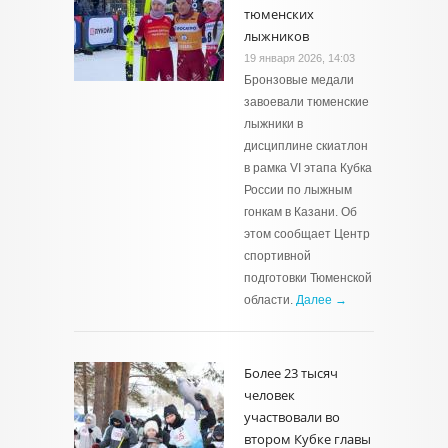
тюменских
лыжников
19 января 2026, 14:03
Бронзовые медали
завоевали тюменские
лыжники в
дисциплине скиатлон
в рамка VI этапа Кубка
России по лыжным
гонкам в Казани. Об
этом сообщает Центр
спортивной
подготовки Тюменской
области.
Далее →
Более 23 тысяч
человек
участвовали во
втором Кубке главы