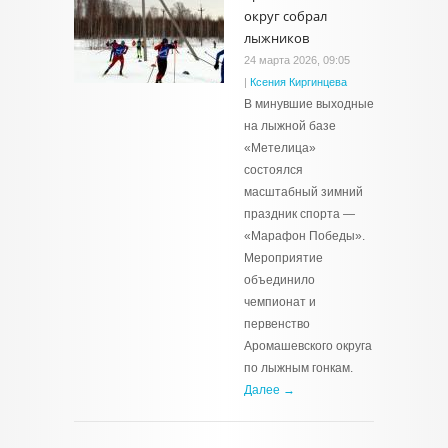
округ собрал
лыжников
24 марта 2026, 09:05
|
Ксения Киргинцева
В минувшие выходные
на лыжной базе
«Метелица»
состоялся
масштабный зимний
праздник спорта —
«Марафон Победы».
Мероприятие
объединило
чемпионат и
первенство
Аромашевского округа
по лыжным гонкам.
Далее →