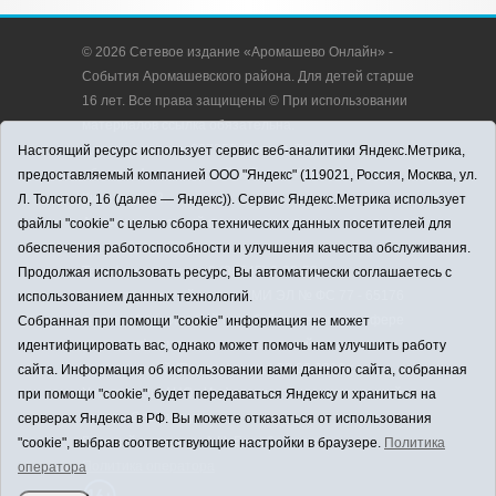
© 2026 Сетевое издание «Аромашево Онлайн» -
События Аромашевского района. Для детей старше
16 лет. Все права защищены © При использовании
материалов ссылка обязательна.
Адрес редакции: 627350, Россия, Тюменская
Настоящий ресурс использует сервис веб-аналитики Яндекс.Метрика,
область, Аромашевский район, с. Аромашево, ул.
предоставляемый компанией ООО "Яндекс" (119021, Россия, Москва, ул.
Кирова, д. 13.
Л. Толстого, 16 (далее — Яндекс)). Сервис Яндекс.Метрика использует
Адрес электронной почты редакции:
файлы "cookie" с целью сбора технических данных посетителей для
strudu72@obl72.ru
обеспечения работоспособности и улучшения качества обслуживания.
Телефон редакции: 8 (34545) 2-30-58
Продолжая использовать ресурс, Вы автоматически соглашаетесь с
Регистрационный номер СМИ ЭЛ № ФС 77 - 65176
использованием данных технологий.
выдано Федеральной службой по надзору в сфере
Собранная при помощи "cookie" информация не может
связи, информационных технологий и массовых
идентифицировать вас, однако может помочь нам улучшить работу
коммуникаций (Роскомнадзор) 28.03.2016 г.
сайта. Информация об использовании вами данного сайта, собранная
Учредитель: АНО «Информационно-издательский
при помощи "cookie", будет передаваться Яндексу и храниться на
центр «Слава труду».
серверах Яндекса в РФ. Вы можете отказаться от использования
Главный редактор: А.Н. Барабанщиков
"cookie", выбрав соответствующие настройки в браузере.
Политика
Политика оператора
оператора