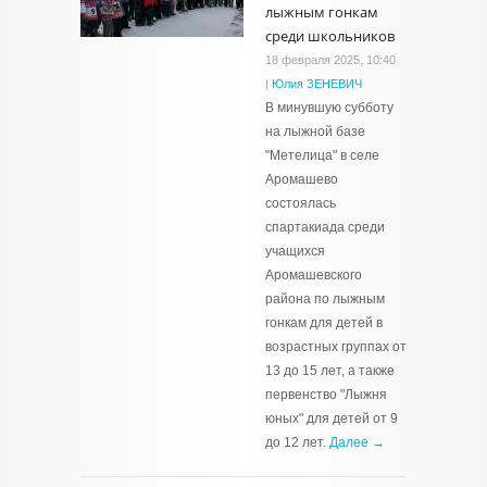
лыжным гонкам
среди школьников
18 февраля 2025, 10:40
|
Юлия ЗЕНЕВИЧ
В минувшую субботу
на лыжной базе
"Метелица" в селе
Аромашево
состоялась
спартакиада среди
учащихся
Аромашевского
района по лыжным
гонкам для детей в
возрастных группах от
13 до 15 лет, а также
первенство "Лыжня
юных" для детей от 9
до 12 лет.
Далее →