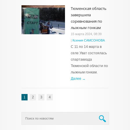
Тюменская область
завершила
соревнования по
лыжным гонкам
15 марта 2024, 08:39
|
Ксения САМСОНОВА
С 11 по 14 марта в
селе Уват состоялась
спартакиада
Тюменской области по
лыжным гонкам.
Далее →
1
2
3
4