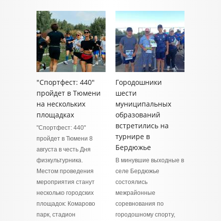
"Спортфест: 440"
Городошники
пройдет в Тюмени
шести
на нескольких
муниципальных
площадках
образований
встретились на
"Спортфест: 440"
турнире в
пройдет в Тюмени 8
Бердюжье
августа в честь Дня
физкультурника.
В минувшие выходные в
Местом проведения
селе Бердюжье
мероприятия станут
состоялись
несколько городских
межрайонные
площадок: Комарово
соревнования по
парк, стадион
городошному спорту,