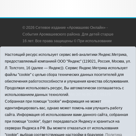
© 2026 Сетевое издание «Аромашево Онлайн» -
События Аромашевского района. Для детей старше
16 лет. Все права защищены © При использовании
материалов ссылка обязательна.
Адрес редакции: 627350, Россия, Тюменская
Настоящий ресурс использует сервис веб-аналитики Яндекс.Метрика,
область, Аромашевский район, с. Аромашево, ул.
предоставляемый компанией ООО "Яндекс" (119021, Россия, Москва, ул.
Кирова, д. 13.
Л. Толстого, 16 (далее — Яндекс)). Сервис Яндекс.Метрика использует
Адрес электронной почты редакции:
файлы "cookie" с целью сбора технических данных посетителей для
strudu72@obl72.ru
обеспечения работоспособности и улучшения качества обслуживания.
Телефон редакции: 8 (34545) 2-30-58
Продолжая использовать ресурс, Вы автоматически соглашаетесь с
Регистрационный номер СМИ ЭЛ № ФС 77 - 65176
использованием данных технологий.
выдано Федеральной службой по надзору в сфере
Собранная при помощи "cookie" информация не может
связи, информационных технологий и массовых
идентифицировать вас, однако может помочь нам улучшить работу
коммуникаций (Роскомнадзор) 28.03.2016 г.
сайта. Информация об использовании вами данного сайта, собранная
Учредитель: АНО «Информационно-издательский
при помощи "cookie", будет передаваться Яндексу и храниться на
центр «Слава труду».
серверах Яндекса в РФ. Вы можете отказаться от использования
Главный редактор: А.Н. Барабанщиков
"cookie", выбрав соответствующие настройки в браузере.
Политика