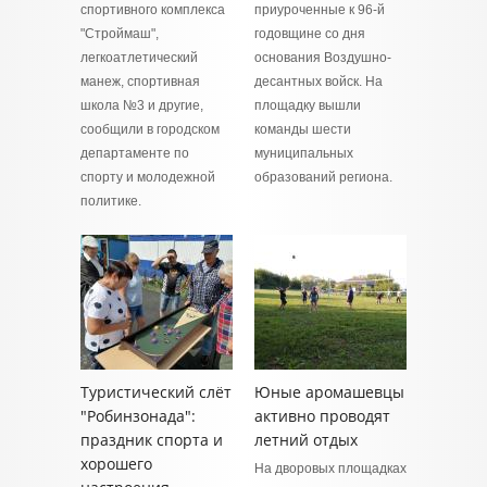
спортивного комплекса
приуроченные к 96-й
"Строймаш",
годовщине со дня
легкоатлетический
основания Воздушно-
манеж, спортивная
десантных войск. На
школа №3 и другие,
площадку вышли
сообщили в городском
команды шести
департаменте по
муниципальных
спорту и молодежной
образований региона.
политике.
Туристический слёт
Юные аромашевцы
"Робинзонада":
активно проводят
праздник спорта и
летний отдых
хорошего
На дворовых площадках