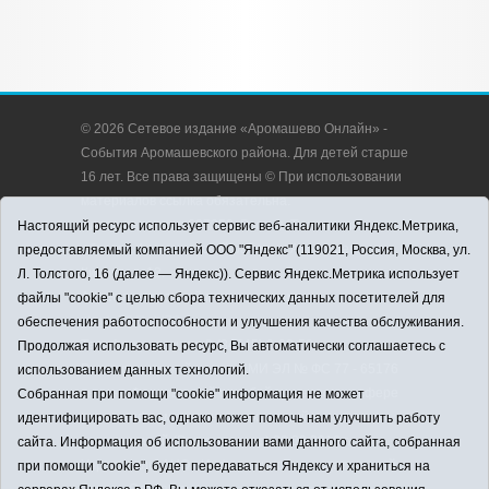
© 2026 Сетевое издание «Аромашево Онлайн» -
События Аромашевского района. Для детей старше
16 лет. Все права защищены © При использовании
материалов ссылка обязательна.
Адрес редакции: 627350, Россия, Тюменская
Настоящий ресурс использует сервис веб-аналитики Яндекс.Метрика,
область, Аромашевский район, с. Аромашево, ул.
предоставляемый компанией ООО "Яндекс" (119021, Россия, Москва, ул.
Кирова, д. 13.
Л. Толстого, 16 (далее — Яндекс)). Сервис Яндекс.Метрика использует
Адрес электронной почты редакции:
файлы "cookie" с целью сбора технических данных посетителей для
strudu72@obl72.ru
обеспечения работоспособности и улучшения качества обслуживания.
Телефон редакции: 8 (34545) 2-30-58
Продолжая использовать ресурс, Вы автоматически соглашаетесь с
Регистрационный номер СМИ ЭЛ № ФС 77 - 65176
использованием данных технологий.
выдано Федеральной службой по надзору в сфере
Собранная при помощи "cookie" информация не может
связи, информационных технологий и массовых
идентифицировать вас, однако может помочь нам улучшить работу
коммуникаций (Роскомнадзор) 28.03.2016 г.
сайта. Информация об использовании вами данного сайта, собранная
Учредитель: АНО «Информационно-издательский
при помощи "cookie", будет передаваться Яндексу и храниться на