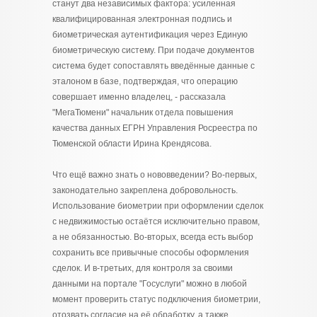
станут два независимых фактора: усиленная
квалифицированная электронная подпись и
биометрическая аутентификация через Единую
биометрическую систему. При подаче документов
система будет сопоставлять введённые данные с
эталоном в базе, подтверждая, что операцию
совершает именно владелец, - рассказала
"МегаТюмени" начальник отдела повышения
качества данных ЕГРН Управления Росреестра по
Тюменской области Ирина Крендясова.
Что ещё важно знать о нововведении? Во-первых,
законодательно закреплена добровольность.
Использование биометрии при оформлении сделок
с недвижимостью остаётся исключительно правом,
а не обязанностью. Во-вторых, всегда есть выбор
сохранить все привычные способы оформления
сделок. И в-третьих, для контроля за своими
данными на портале "Госуслуги" можно в любой
момент проверить статус подключения биометрии,
отозвать согласие на её обработку, а также