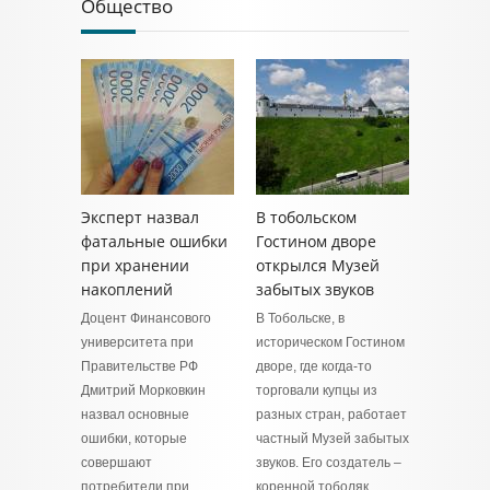
Общество
Эксперт назвал
В тобольском
фатальные ошибки
Гостином дворе
при хранении
открылся Музей
накоплений
забытых звуков
Доцент Финансового
В Тобольске, в
университета при
историческом Гостином
Правительстве РФ
дворе, где когда-то
Дмитрий Морковкин
торговали купцы из
назвал основные
разных стран, работает
ошибки, которые
частный Музей забытых
совершают
звуков. Его создатель –
потребители при
коренной тоболяк