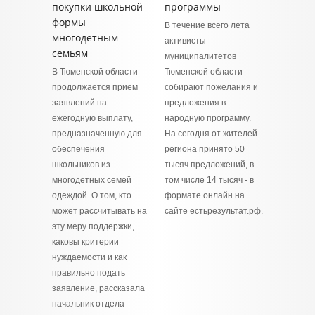
покупки школьной
программы
формы
В течение всего лета
многодетным
активисты
семьям
муниципалитетов
В Тюменской области
Тюменской области
продолжается прием
собирают пожелания и
заявлений на
предложения в
ежегодную выплату,
народную программу.
предназначенную для
На сегодня от жителей
обеспечения
региона принято 50
школьников из
тысяч предложений, в
многодетных семей
том числе 14 тысяч - в
одеждой. О том, кто
формате онлайн на
может рассчитывать на
сайте естьрезультат.рф.
эту меру поддержки,
каковы критерии
нуждаемости и как
правильно подать
заявление, рассказала
начальник отдела