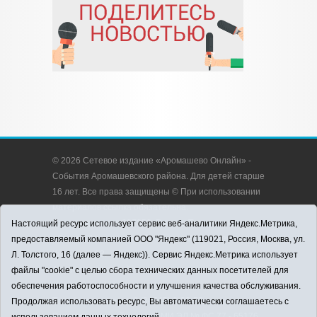
© 2026 Сетевое издание «Аромашево Онлайн» -
События Аромашевского района. Для детей старше
16 лет. Все права защищены © При использовании
материалов ссылка обязательна.
Адрес редакции: 627350, Россия, Тюменская
Настоящий ресурс использует сервис веб-аналитики Яндекс.Метрика,
область, Аромашевский район, с. Аромашево, ул.
предоставляемый компанией ООО "Яндекс" (119021, Россия, Москва, ул.
Кирова, д. 13.
Л. Толстого, 16 (далее — Яндекс)). Сервис Яндекс.Метрика использует
Адрес электронной почты редакции:
файлы "cookie" с целью сбора технических данных посетителей для
strudu72@obl72.ru
обеспечения работоспособности и улучшения качества обслуживания.
Телефон редакции: 8 (34545) 2-30-58
Продолжая использовать ресурс, Вы автоматически соглашаетесь с
Регистрационный номер СМИ ЭЛ № ФС 77 - 65176