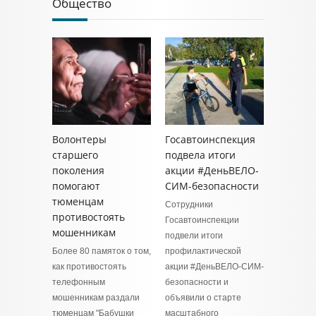
Общество
Волонтеры
Госавтоинспекция
старшего
подвела итоги
поколения
акции #ДеньВЕЛО-
помогают
СИМ-безопасности
тюменцам
Сотрудники
противостоять
Госавтоинспекции
мошенникам
подвели итоги
Более 80 памяток о том,
профилактической
как противостоять
акции #ДеньВЕЛО-СИМ-
телефонным
безопасности и
мошенникам раздали
объявили о старте
тюменцам "Бабушки
масштабного